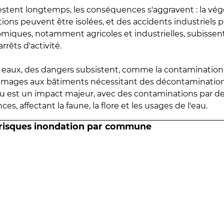
estent longtemps, les conséquences s'aggravent : la vé
tions peuvent être isolées, et des accidents industriels 
omiques, notamment agricoles et industrielles, subissen
rrêts d'activité.
es eaux, des dangers subsistent, comme la contamination
mmages aux bâtiments nécessitant des décontaminations
eau est un impact majeur, avec des contaminations par d
es, affectant la faune, la flore et les usages de l'eau.
 risques inondation par commune