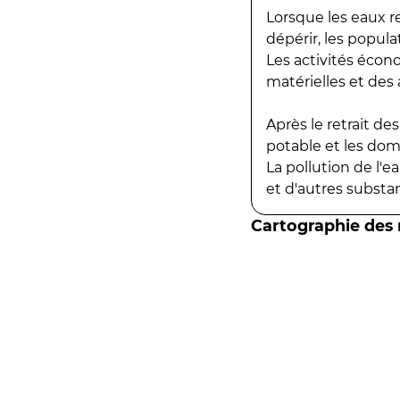
Lorsque les eaux r
dépérir, les popula
Les activités écon
matérielles et des a
Après le retrait d
potable et les do
La pollution de l'
et d'autres substanc
Cartographie des