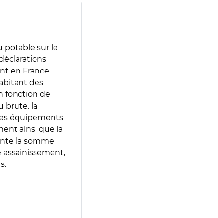
 potable sur le
 déclarations
ent en France.
abitant des
en fonction de
 brute, la
 les équipements
ment ainsi que la
sente la somme
e assainissement,
s.