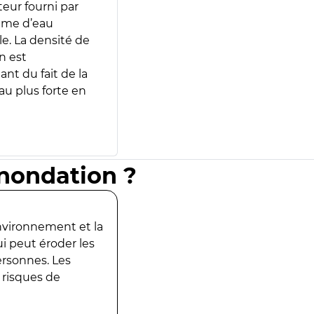
teur fourni par
lume d’eau
e. La densité de
n est
ant du fait de la
u plus forte en
inondation ?
environnement et la
ui peut éroder les
ersonnes. Les
 risques de