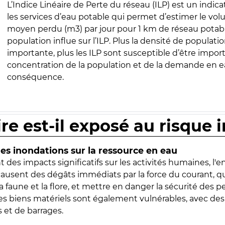
L’Indice Linéaire de Perte du réseau (ILP) est un indica
les services d’eau potable qui permet d’estimer le vo
moyen perdu (m3) par jour pour 1 km de réseau potabl
population influe sur l’ILP. Plus la densité de populatio
importante, plus les ILP sont susceptible d’être import
concentration de la population et de la demande en ea
conséquence.
ire est-il exposé au risque 
s inondations sur la ressource en eau
 des impacts significatifs sur les activités humaines, l'
 causent des dégâts immédiats par la force du courant, q
 faune et la flore, et mettre en danger la sécurité des p
 les biens matériels sont également vulnérables, avec des
 et de barrages.