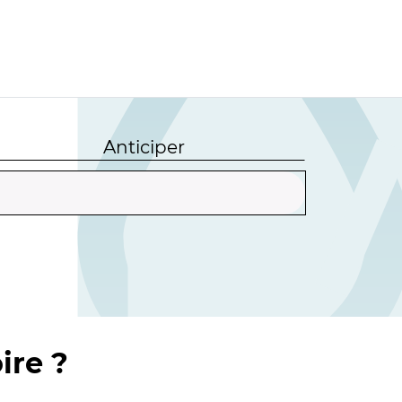
Anticiper
ire ?