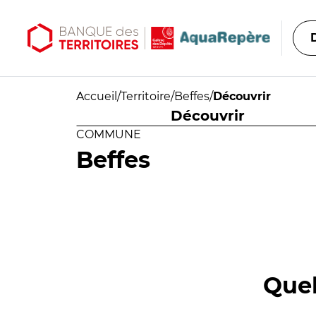
Aller au contenu principal
Aller au menu principal
Accueil
/
Territoire
/
Beffes
/
Découvrir
Découvrir
COMMUNE
Beffes
Quel