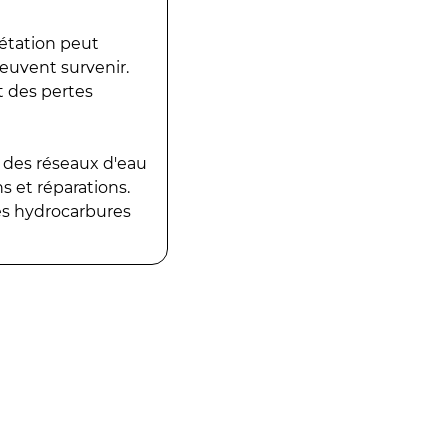
gétation peut
peuvent survenir.
t des pertes
 des réseaux d'eau
 et réparations.
es hydrocarbures