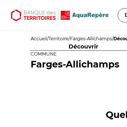
Aller au contenu principal
Aller au menu principal
Accueil
/
Territoire
/
Farges-Allichamps
/
Décou
Découvrir
COMMUNE
Farges-Allichamps
Quel