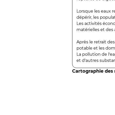
Lorsque les eaux r
dépérir, les popula
Les activités écon
matérielles et des a
Après le retrait d
potable et les do
La pollution de l'
et d'autres substanc
Cartographie des