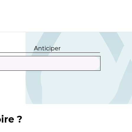
Anticiper
ire ?