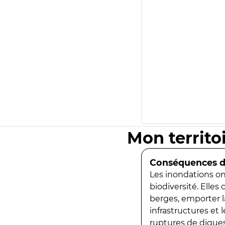
Mon territo
Conséquences de
Les inondations ont
biodiversité. Elles
berges, emporter la
infrastructures et
ruptures de digues