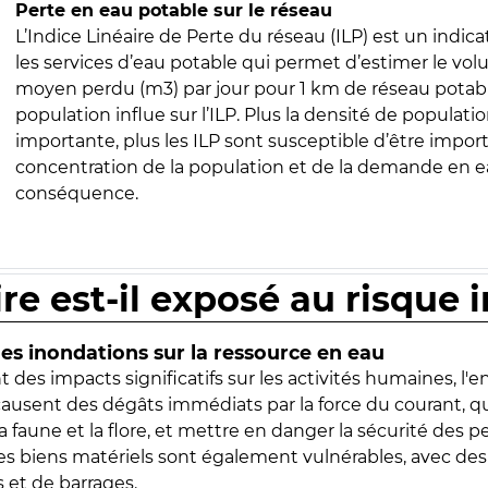
Perte en eau potable sur le réseau
L’Indice Linéaire de Perte du réseau (ILP) est un indica
les services d’eau potable qui permet d’estimer le vo
moyen perdu (m3) par jour pour 1 km de réseau potabl
population influe sur l’ILP. Plus la densité de populatio
importante, plus les ILP sont susceptible d’être import
concentration de la population et de la demande en ea
conséquence.
ire est-il exposé au risque 
s inondations sur la ressource en eau
 des impacts significatifs sur les activités humaines, l'
 causent des dégâts immédiats par la force du courant, q
 faune et la flore, et mettre en danger la sécurité des p
 les biens matériels sont également vulnérables, avec des
 et de barrages.