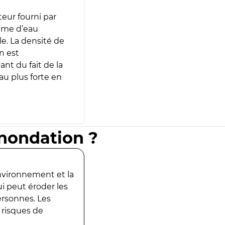
teur fourni par
lume d’eau
e. La densité de
n est
ant du fait de la
u plus forte en
inondation ?
environnement et la
ui peut éroder les
ersonnes. Les
 risques de