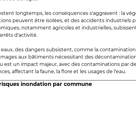
estent longtemps, les conséquences s'aggravent : la vé
tions peuvent être isolées, et des accidents industriels 
omiques, notamment agricoles et industrielles, subissen
rrêts d'activité.
es eaux, des dangers subsistent, comme la contamination
mmages aux bâtiments nécessitant des décontaminations
eau est un impact majeur, avec des contaminations par d
es, affectant la faune, la flore et les usages de l'eau.
 risques inondation par commune