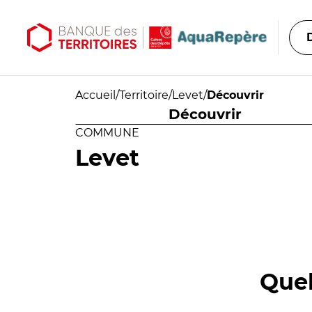
Aller au contenu principal
Aller au menu principal
Accueil
/
Territoire
/
Levet
/
Découvrir
Découvrir
COMMUNE
Levet
Quel