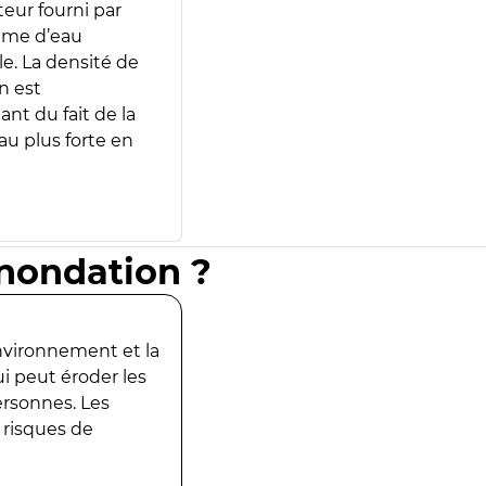
teur fourni par
lume d’eau
e. La densité de
n est
ant du fait de la
u plus forte en
inondation ?
environnement et la
ui peut éroder les
ersonnes. Les
 risques de