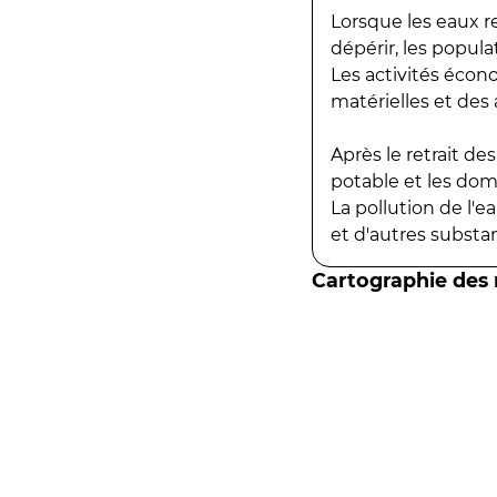
Lorsque les eaux r
dépérir, les popula
Les activités écon
matérielles et des a
Après le retrait d
potable et les do
La pollution de l'
et d'autres substanc
Cartographie des