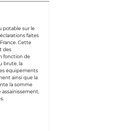
 potable sur le
déclarations faites
 France. Cette
t des
en fonction de
 brute, la
 les équipements
ment ainsi que la
sente la somme
e assainissement,
s.