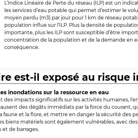
L’Indice Linéaire de Perte du réseau (ILP) est un indica
les services d’eau potable qui permet d’estimer le vo
moyen perdu (m3) par jour pour 1 km de réseau potabl
population influe sur l’ILP. Plus la densité de populatio
importante, plus les ILP sont susceptible d’être import
concentration de la population et de la demande en ea
conséquence.
ire est-il exposé au risque 
s inondations sur la ressource en eau
 des impacts significatifs sur les activités humaines, l'
 causent des dégâts immédiats par la force du courant, q
 faune et la flore, et mettre en danger la sécurité des p
 les biens matériels sont également vulnérables, avec des
 et de barrages.