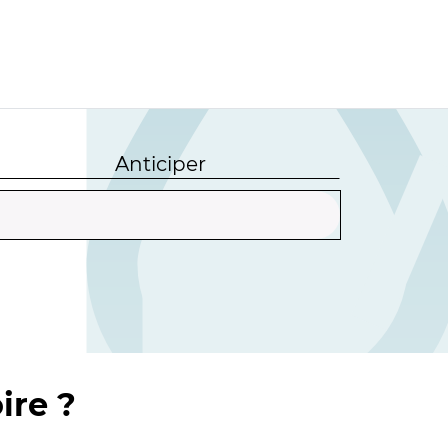
Anticiper
ire ?