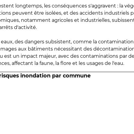
estent longtemps, les conséquences s'aggravent : la vé
tions peuvent être isolées, et des accidents industriels 
omiques, notamment agricoles et industrielles, subissen
rrêts d'activité.
es eaux, des dangers subsistent, comme la contamination
mmages aux bâtiments nécessitant des décontaminations
eau est un impact majeur, avec des contaminations par d
es, affectant la faune, la flore et les usages de l'eau.
 risques inondation par commune