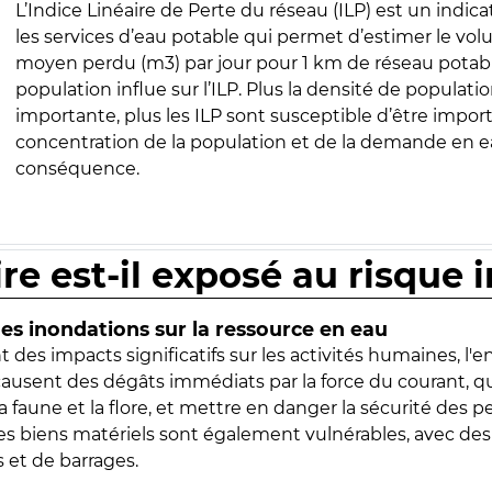
L’Indice Linéaire de Perte du réseau (ILP) est un indica
les services d’eau potable qui permet d’estimer le vo
moyen perdu (m3) par jour pour 1 km de réseau potabl
population influe sur l’ILP. Plus la densité de populatio
importante, plus les ILP sont susceptible d’être import
concentration de la population et de la demande en ea
conséquence.
ire est-il exposé au risque 
s inondations sur la ressource en eau
 des impacts significatifs sur les activités humaines, l'
 causent des dégâts immédiats par la force du courant, q
 faune et la flore, et mettre en danger la sécurité des p
 les biens matériels sont également vulnérables, avec des
 et de barrages.