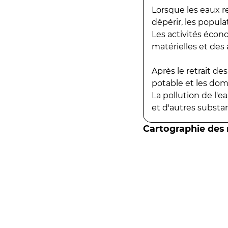
Lorsque les eaux r
dépérir, les popula
Les activités écon
matérielles et des a
Après le retrait d
potable et les do
La pollution de l'
et d'autres substanc
Cartographie des