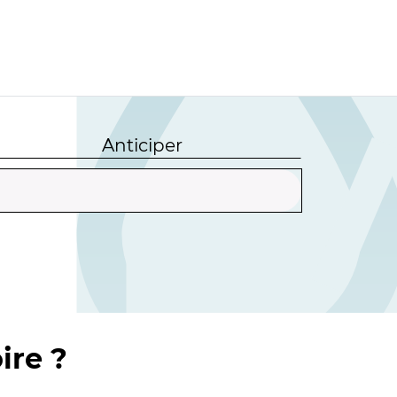
Anticiper
ire ?