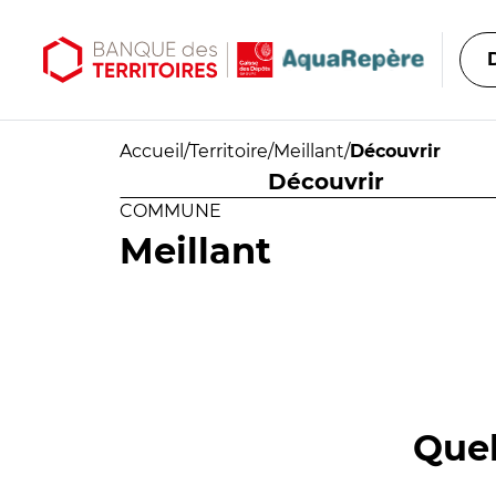
Aller au contenu principal
Aller au menu principal
Accueil
/
Territoire
/
Meillant
/
Découvrir
Découvrir
COMMUNE
Meillant
Quel