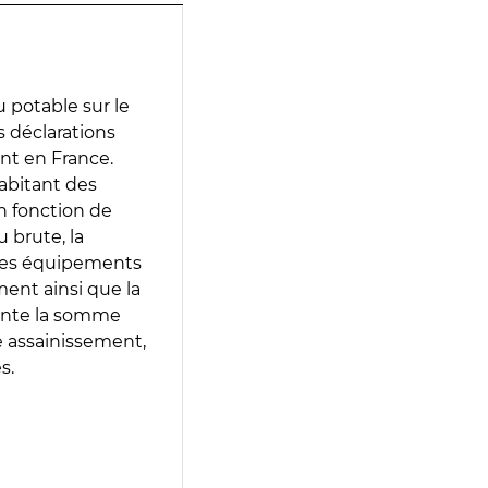
 potable sur le
es déclarations
ent en France.
abitant des
en fonction de
 brute, la
 les équipements
ment ainsi que la
sente la somme
e assainissement,
s.