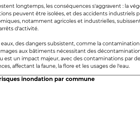
estent longtemps, les conséquences s'aggravent : la vé
tions peuvent être isolées, et des accidents industriels 
omiques, notamment agricoles et industrielles, subissen
rrêts d'activité.
es eaux, des dangers subsistent, comme la contamination
mmages aux bâtiments nécessitant des décontaminations
eau est un impact majeur, avec des contaminations par d
es, affectant la faune, la flore et les usages de l'eau.
 risques inondation par commune