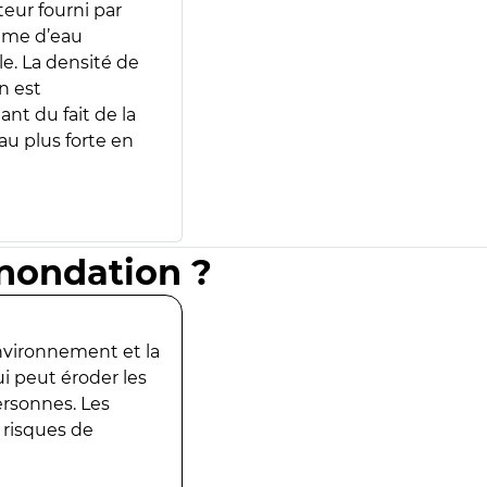
teur fourni par
lume d’eau
e. La densité de
n est
ant du fait de la
u plus forte en
inondation ?
environnement et la
ui peut éroder les
ersonnes. Les
 risques de