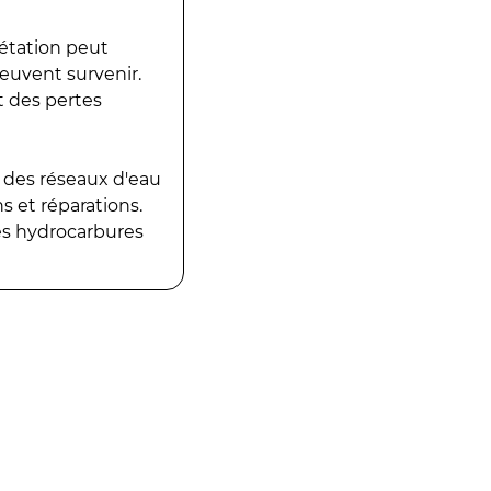
gétation peut
peuvent survenir.
t des pertes
 des réseaux d'eau
 et réparations.
es hydrocarbures