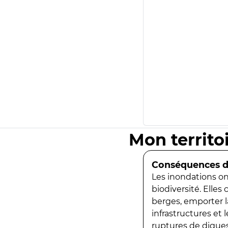
Mon territo
Conséquences de
Les inondations ont
biodiversité. Elles
berges, emporter la
infrastructures et
ruptures de digues