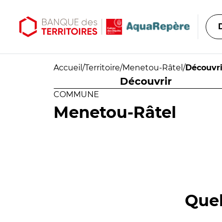
Aller au contenu principal
Aller au menu principal
Accueil
/
Territoire
/
Menetou-Râtel
/
Découvri
Découvrir
COMMUNE
Menetou-Râtel
Quel