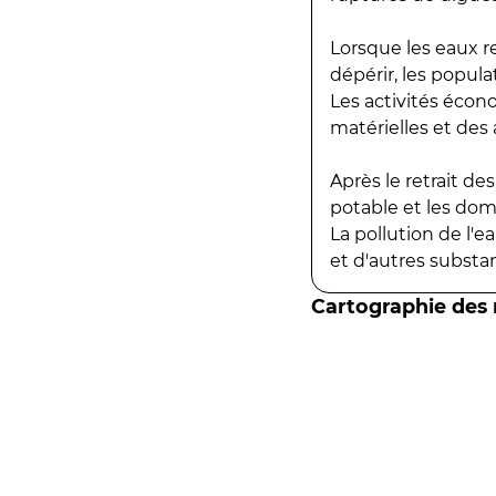
Lorsque les eaux r
dépérir, les popula
Les activités écon
matérielles et des a
Après le retrait d
potable et les do
La pollution de l'
et d'autres substanc
Cartographie des