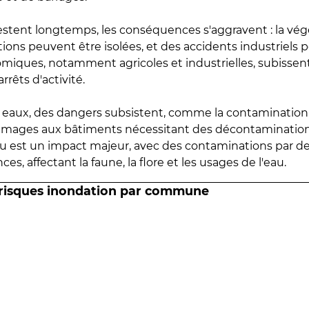
estent longtemps, les conséquences s'aggravent : la vé
tions peuvent être isolées, et des accidents industriels 
omiques, notamment agricoles et industrielles, subissen
rrêts d'activité.
es eaux, des dangers subsistent, comme la contamination
mmages aux bâtiments nécessitant des décontaminations
eau est un impact majeur, avec des contaminations par d
es, affectant la faune, la flore et les usages de l'eau.
 risques inondation par commune