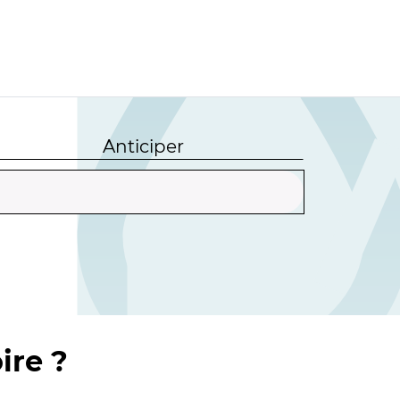
Anticiper
ire ?