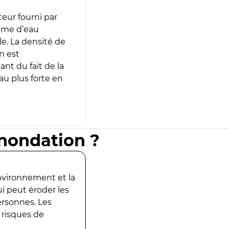
teur fourni par
lume d’eau
e. La densité de
n est
ant du fait de la
u plus forte en
inondation ?
environnement et la
ui peut éroder les
ersonnes. Les
 risques de