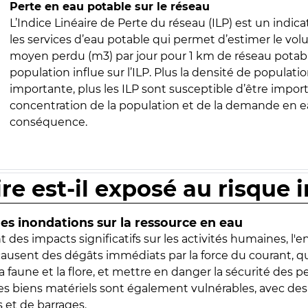
Perte en eau potable sur le réseau
L’Indice Linéaire de Perte du réseau (ILP) est un indica
les services d’eau potable qui permet d’estimer le vo
moyen perdu (m3) par jour pour 1 km de réseau potabl
population influe sur l’ILP. Plus la densité de populatio
importante, plus les ILP sont susceptible d’être import
concentration de la population et de la demande en ea
conséquence.
ire est-il exposé au risque 
s inondations sur la ressource en eau
 des impacts significatifs sur les activités humaines, l'
 causent des dégâts immédiats par la force du courant, q
 faune et la flore, et mettre en danger la sécurité des p
 les biens matériels sont également vulnérables, avec des
 et de barrages.