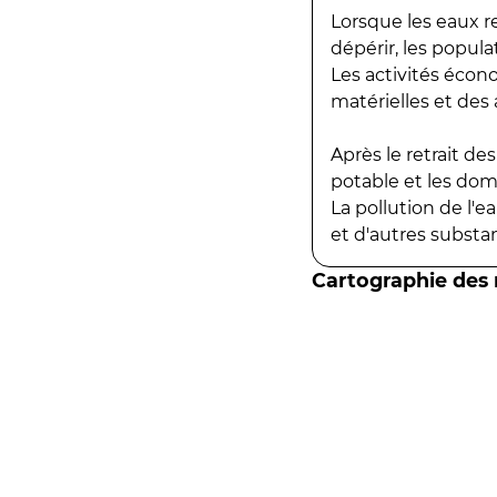
Lorsque les eaux r
dépérir, les popula
Les activités écon
matérielles et des a
Après le retrait d
potable et les do
La pollution de l'
et d'autres substanc
Cartographie des