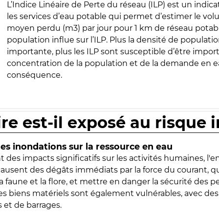
L’Indice Linéaire de Perte du réseau (ILP) est un indica
les services d’eau potable qui permet d’estimer le vo
moyen perdu (m3) par jour pour 1 km de réseau potabl
population influe sur l’ILP. Plus la densité de populatio
importante, plus les ILP sont susceptible d’être import
concentration de la population et de la demande en ea
conséquence.
ire est-il exposé au risque 
s inondations sur la ressource en eau
 des impacts significatifs sur les activités humaines, l'
 causent des dégâts immédiats par la force du courant, q
 faune et la flore, et mettre en danger la sécurité des p
 les biens matériels sont également vulnérables, avec des
 et de barrages.