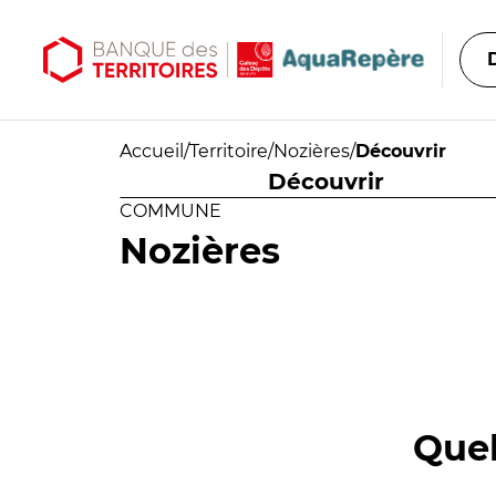
Aller au contenu principal
Aller au menu principal
Accueil
/
Territoire
/
Nozières
/
Découvrir
Découvrir
COMMUNE
Nozières
Quel