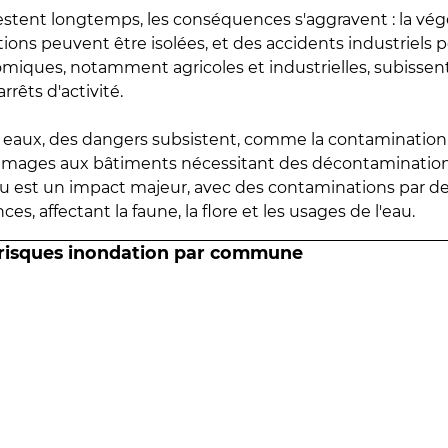
estent longtemps, les conséquences s'aggravent : la vé
tions peuvent être isolées, et des accidents industriels 
omiques, notamment agricoles et industrielles, subissen
rrêts d'activité.
es eaux, des dangers subsistent, comme la contamination
mmages aux bâtiments nécessitant des décontaminations
eau est un impact majeur, avec des contaminations par d
es, affectant la faune, la flore et les usages de l'eau.
 risques inondation par commune