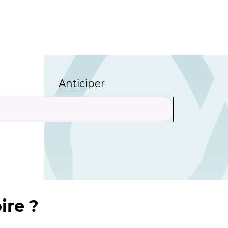
Anticiper
ire ?