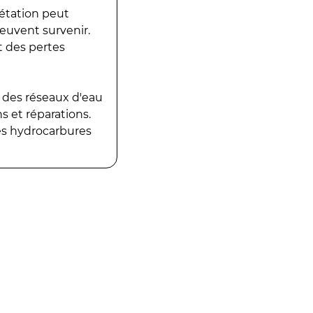
gétation peut
peuvent survenir.
t des pertes
 des réseaux d'eau
 et réparations.
es hydrocarbures