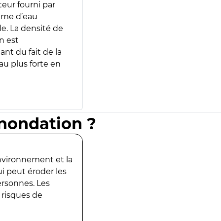
teur fourni par
lume d’eau
e. La densité de
n est
ant du fait de la
u plus forte en
inondation ?
environnement et la
ui peut éroder les
ersonnes. Les
 risques de