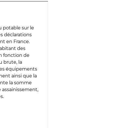
 potable sur le
des déclarations
ent en France.
abitant des
en fonction de
 brute, la
 les équipements
ment ainsi que la
sente la somme
e assainissement,
s.