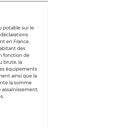
 potable sur le
s déclarations
ent en France.
abitant des
en fonction de
 brute, la
 les équipements
ment ainsi que la
sente la somme
e assainissement,
s.