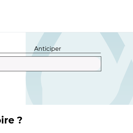
Anticiper
ire ?