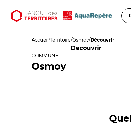
Aller au contenu principal
Aller au menu principal
Accueil
/
Territoire
/
Osmoy
/
Découvrir
Découvrir
COMMUNE
Osmoy
Quel