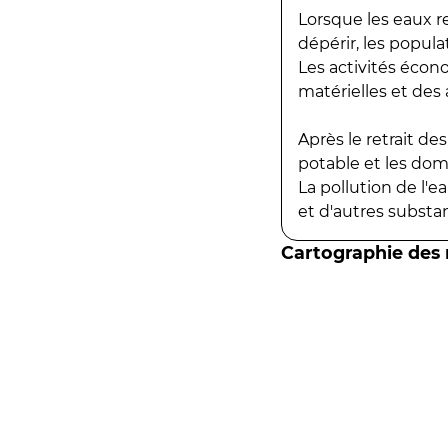
Lorsque les eaux r
dépérir, les popula
Les activités écon
matérielles et des a
Après le retrait d
potable et les do
La pollution de l'
et d'autres substanc
Cartographie des