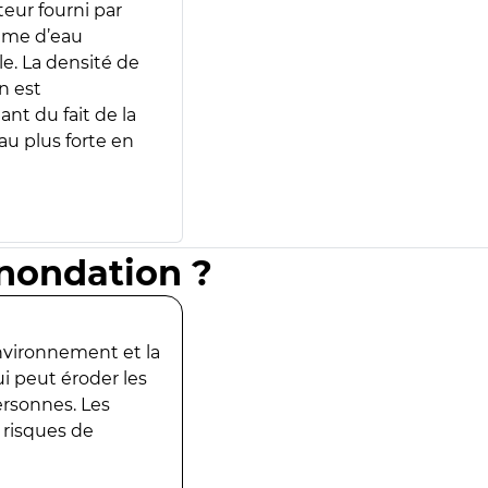
teur fourni par
lume d’eau
e. La densité de
n est
ant du fait de la
u plus forte en
inondation ?
environnement et la
ui peut éroder les
ersonnes. Les
 risques de