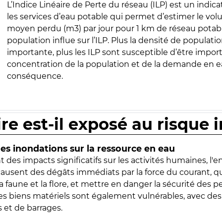
L’Indice Linéaire de Perte du réseau (ILP) est un indica
les services d’eau potable qui permet d’estimer le vo
moyen perdu (m3) par jour pour 1 km de réseau potabl
population influe sur l’ILP. Plus la densité de populatio
importante, plus les ILP sont susceptible d’être import
concentration de la population et de la demande en ea
conséquence.
ire est-il exposé au risque 
s inondations sur la ressource en eau
 des impacts significatifs sur les activités humaines, l'
 causent des dégâts immédiats par la force du courant, q
 faune et la flore, et mettre en danger la sécurité des p
 les biens matériels sont également vulnérables, avec des
 et de barrages.