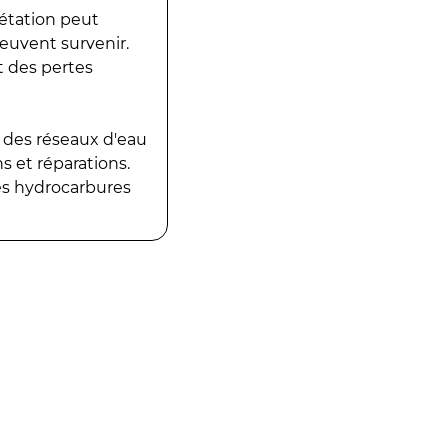
gétation peut
peuvent survenir.
t des pertes
 des réseaux d'eau
 et réparations.
es hydrocarbures