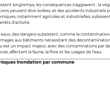
estent longtemps, les conséquences s'aggravent : la vé
tions peuvent être isolées, et des accidents industriels 
omiques, notamment agricoles et industrielles, subissen
rrêts d'activité.
es eaux, des dangers subsistent, comme la contamination
mmages aux bâtiments nécessitant des décontaminations
eau est un impact majeur, avec des contaminations par d
es, affectant la faune, la flore et les usages de l'eau.
 risques inondation par commune