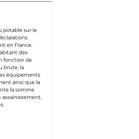
 potable sur le
 déclarations
ent en France.
abitant des
en fonction de
 brute, la
 les équipements
ment ainsi que la
sente la somme
e assainissement,
s.