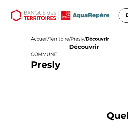
Aller au contenu principal
Aller au menu principal
Accueil
/
Territoire
/
Presly
/
Découvrir
Découvrir
COMMUNE
Presly
Quel