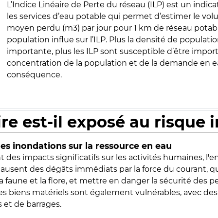
L’Indice Linéaire de Perte du réseau (ILP) est un indica
les services d’eau potable qui permet d’estimer le vo
moyen perdu (m3) par jour pour 1 km de réseau potabl
population influe sur l’ILP. Plus la densité de populatio
importante, plus les ILP sont susceptible d’être import
concentration de la population et de la demande en ea
conséquence.
ire est-il exposé au risque 
s inondations sur la ressource en eau
 des impacts significatifs sur les activités humaines, l'
 causent des dégâts immédiats par la force du courant, q
 faune et la flore, et mettre en danger la sécurité des p
 les biens matériels sont également vulnérables, avec des
 et de barrages.