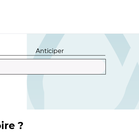
Anticiper
ire ?