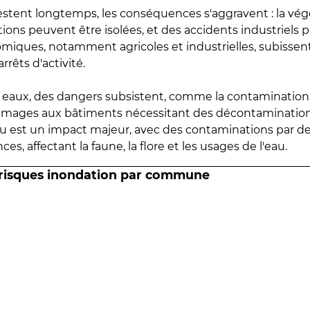
estent longtemps, les conséquences s'aggravent : la vé
tions peuvent être isolées, et des accidents industriels 
omiques, notamment agricoles et industrielles, subissen
rrêts d'activité.
es eaux, des dangers subsistent, comme la contamination
mmages aux bâtiments nécessitant des décontaminations
eau est un impact majeur, avec des contaminations par d
es, affectant la faune, la flore et les usages de l'eau.
 risques inondation par commune