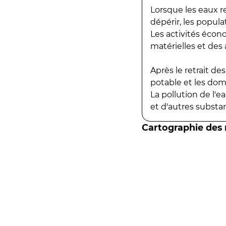
Lorsque les eaux r
dépérir, les popula
Les activités écon
matérielles et des a
Après le retrait d
potable et les do
La pollution de l'
et d'autres substanc
Cartographie des