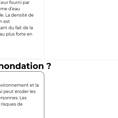
teur fourni par
lume d’eau
e. La densité de
n est
ant du fait de la
u plus forte en
inondation ?
environnement et la
ui peut éroder les
ersonnes. Les
 risques de