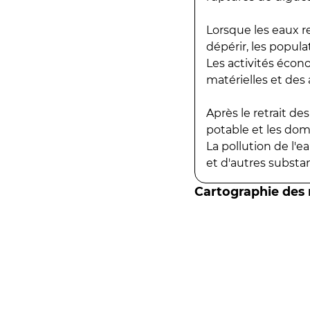
Lorsque les eaux r
dépérir, les popula
Les activités écon
matérielles et des a
Après le retrait d
potable et les do
La pollution de l'
et d'autres substanc
Cartographie des