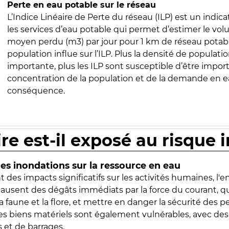
Perte en eau potable sur le réseau
L’Indice Linéaire de Perte du réseau (ILP) est un indica
les services d’eau potable qui permet d’estimer le vo
moyen perdu (m3) par jour pour 1 km de réseau potabl
population influe sur l’ILP. Plus la densité de populatio
importante, plus les ILP sont susceptible d’être import
concentration de la population et de la demande en ea
conséquence.
ire est-il exposé au risque 
s inondations sur la ressource en eau
 des impacts significatifs sur les activités humaines, l'
 causent des dégâts immédiats par la force du courant, q
 faune et la flore, et mettre en danger la sécurité des p
 les biens matériels sont également vulnérables, avec des
 et de barrages.