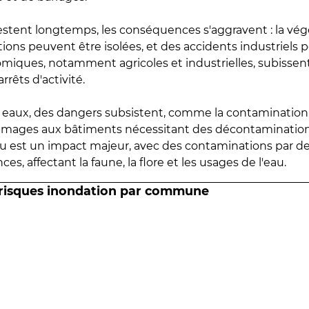
estent longtemps, les conséquences s'aggravent : la vé
tions peuvent être isolées, et des accidents industriels 
omiques, notamment agricoles et industrielles, subissen
rrêts d'activité.
es eaux, des dangers subsistent, comme la contamination
mmages aux bâtiments nécessitant des décontaminations
eau est un impact majeur, avec des contaminations par d
es, affectant la faune, la flore et les usages de l'eau.
 risques inondation par commune