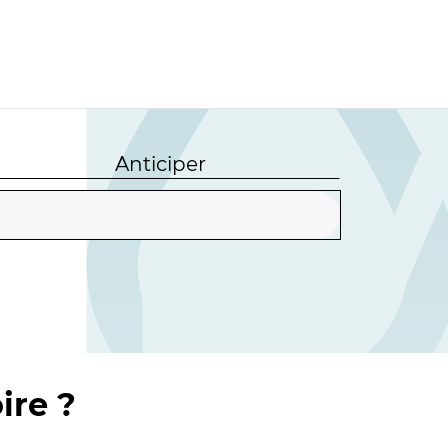
Anticiper
ire ?