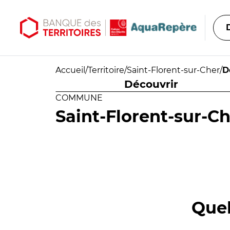
Aller au contenu principal
Aller au menu principal
Accueil
/
Territoire
/
Saint-Florent-sur-Cher
/
D
Découvrir
COMMUNE
Saint-Florent-sur-C
Quel