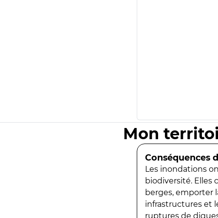
Mon territo
Conséquences de
Les inondations ont
biodiversité. Elles
berges, emporter la
infrastructures et
ruptures de digues