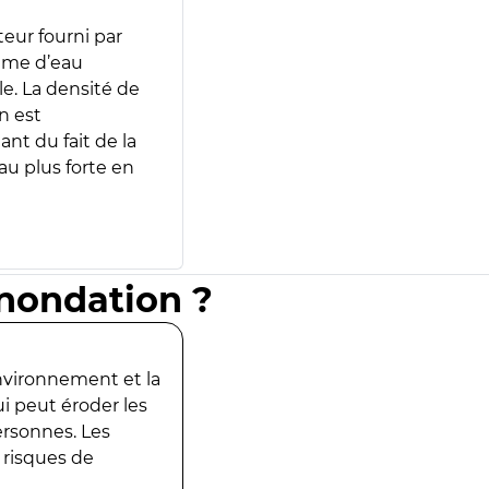
teur fourni par
lume d’eau
e. La densité de
n est
ant du fait de la
u plus forte en
inondation ?
environnement et la
ui peut éroder les
ersonnes. Les
 risques de