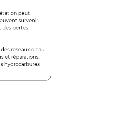
gétation peut
peuvent survenir.
t des pertes
 des réseaux d'eau
 et réparations.
es hydrocarbures