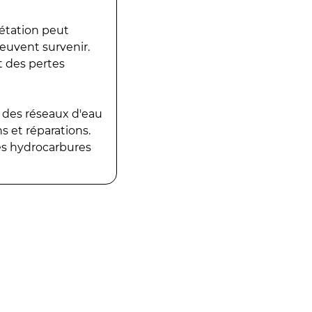
gétation peut
peuvent survenir.
t des pertes
 des réseaux d'eau
 et réparations.
es hydrocarbures