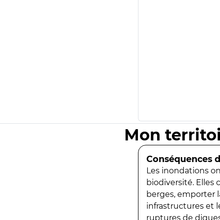
Mon territo
Conséquences de
Les inondations ont
biodiversité. Elles
berges, emporter la
infrastructures et
ruptures de digues