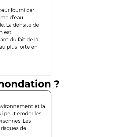
teur fourni par
lume d’eau
e. La densité de
n est
ant du fait de la
u plus forte en
inondation ?
environnement et la
ui peut éroder les
ersonnes. Les
 risques de