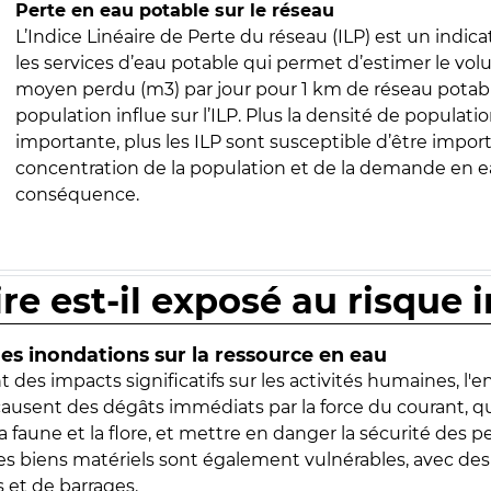
Perte en eau potable sur le réseau
L’Indice Linéaire de Perte du réseau (ILP) est un indica
les services d’eau potable qui permet d’estimer le vo
moyen perdu (m3) par jour pour 1 km de réseau potabl
population influe sur l’ILP. Plus la densité de populatio
importante, plus les ILP sont susceptible d’être import
concentration de la population et de la demande en ea
conséquence.
ire est-il exposé au risque 
s inondations sur la ressource en eau
 des impacts significatifs sur les activités humaines, l'
 causent des dégâts immédiats par la force du courant, q
 faune et la flore, et mettre en danger la sécurité des p
 les biens matériels sont également vulnérables, avec des
 et de barrages.