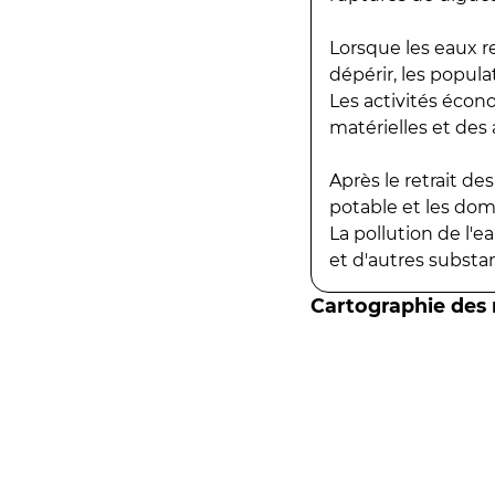
Lorsque les eaux r
dépérir, les popula
Les activités écon
matérielles et des a
Après le retrait d
potable et les do
La pollution de l'
et d'autres substanc
Cartographie des