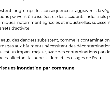
estent longtemps, les conséquences s'aggravent : la vé
tions peuvent être isolées, et des accidents industriels 
omiques, notamment agricoles et industrielles, subissen
rrêts d'activité.
es eaux, des dangers subsistent, comme la contamination
mmages aux bâtiments nécessitant des décontaminations
eau est un impact majeur, avec des contaminations par d
es, affectant la faune, la flore et les usages de l'eau.
 risques inondation par commune