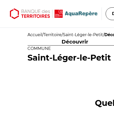
Aller au contenu principal
Aller au menu principal
Accueil
/
Territoire
/
Saint-Léger-le-Petit
/
Déco
Découvrir
COMMUNE
Saint-Léger-le-Petit
Quel