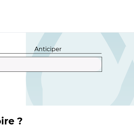
Anticiper
ire ?