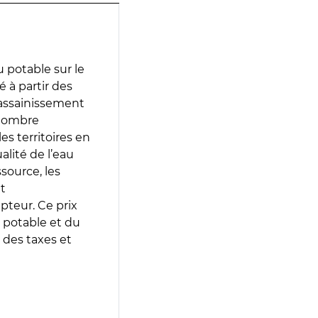
 potable sur le
é à partir des
d’assainissement
 nombre
es territoires en
lité de l’eau
source, les
t
epteur. Ce prix
 potable et du
 des taxes et