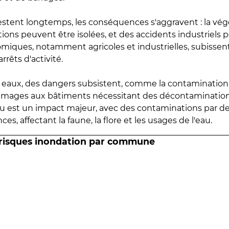
estent longtemps, les conséquences s'aggravent : la vé
tions peuvent être isolées, et des accidents industriels 
omiques, notamment agricoles et industrielles, subissen
rrêts d'activité.
es eaux, des dangers subsistent, comme la contamination
mmages aux bâtiments nécessitant des décontaminations
eau est un impact majeur, avec des contaminations par d
es, affectant la faune, la flore et les usages de l'eau.
 risques inondation par commune