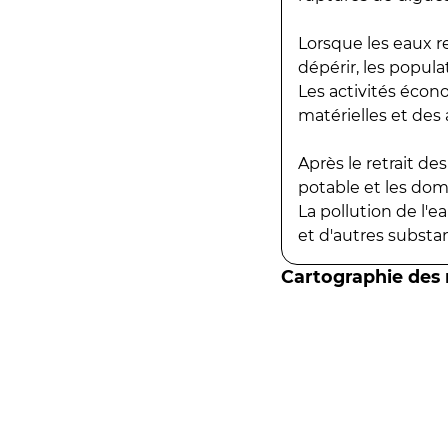
Lorsque les eaux r
dépérir, les popula
Les activités écon
matérielles et des a
Après le retrait d
potable et les do
La pollution de l'
et d'autres substanc
Cartographie des