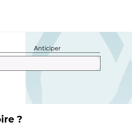
Anticiper
ire ?