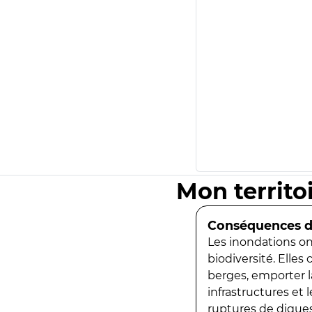
Mon territo
Conséquences de
Les inondations ont
biodiversité. Elles
berges, emporter la
infrastructures et
ruptures de digues