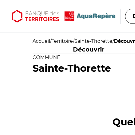
Aller au contenu principal
Aller au menu principal
Accueil
/
Territoire
/
Sainte-Thorette
/
Découvr
Découvrir
COMMUNE
Sainte-Thorette
Quel