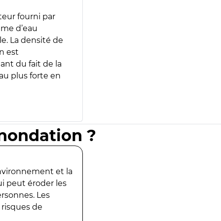
teur fourni par
lume d’eau
e. La densité de
n est
ant du fait de la
u plus forte en
inondation ?
environnement et la
ui peut éroder les
ersonnes. Les
 risques de