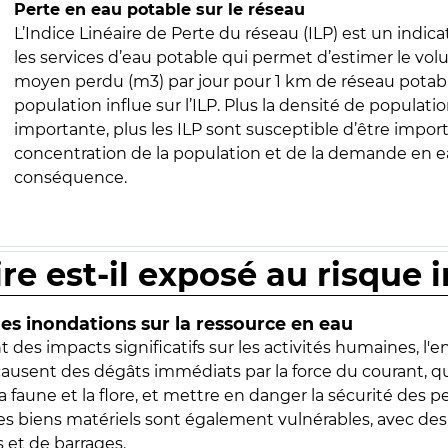
Perte en eau potable sur le réseau
L’Indice Linéaire de Perte du réseau (ILP) est un indica
les services d’eau potable qui permet d’estimer le vo
moyen perdu (m3) par jour pour 1 km de réseau potabl
population influe sur l’ILP. Plus la densité de populatio
importante, plus les ILP sont susceptible d’être import
concentration de la population et de la demande en ea
conséquence.
ire est-il exposé au risque 
s inondations sur la ressource en eau
 des impacts significatifs sur les activités humaines, l'
 causent des dégâts immédiats par la force du courant, q
 faune et la flore, et mettre en danger la sécurité des p
 les biens matériels sont également vulnérables, avec des
 et de barrages.