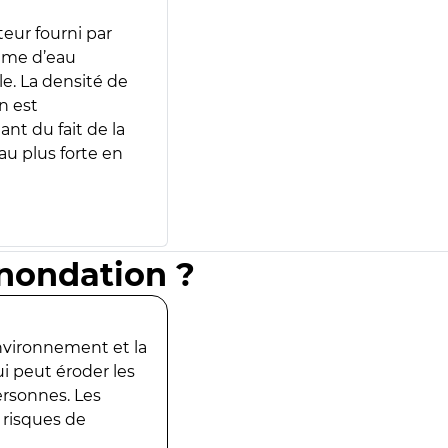
teur fourni par
lume d’eau
e. La densité de
n est
ant du fait de la
u plus forte en
inondation ?
environnement et la
ui peut éroder les
ersonnes. Les
 risques de