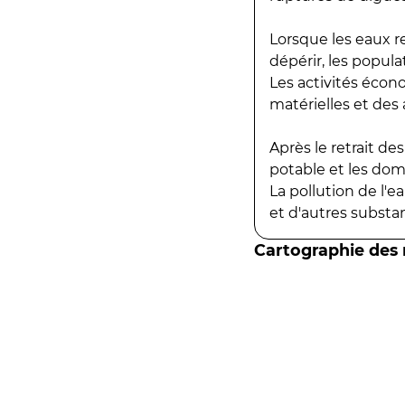
Lorsque les eaux r
dépérir, les popula
Les activités écon
matérielles et des a
Après le retrait d
potable et les do
La pollution de l'
et d'autres substanc
Cartographie des