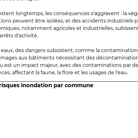
estent longtemps, les conséquences s'aggravent : la vé
tions peuvent être isolées, et des accidents industriels 
omiques, notamment agricoles et industrielles, subissen
rrêts d'activité.
es eaux, des dangers subsistent, comme la contamination
mmages aux bâtiments nécessitant des décontaminations
eau est un impact majeur, avec des contaminations par d
es, affectant la faune, la flore et les usages de l'eau.
 risques inondation par commune