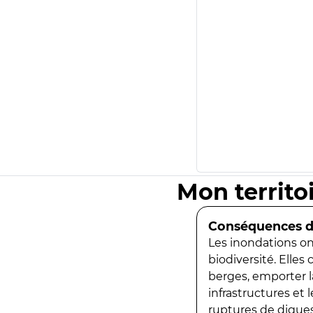
Mon territo
Conséquences de
Les inondations ont
biodiversité. Elles
berges, emporter la
infrastructures et
ruptures de digues