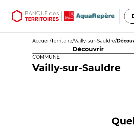
Aller au contenu principal
Aller au menu principal
Accueil
/
Territoire
/
Vailly-sur-Sauldre
/
Découv
Découvrir
COMMUNE
Vailly-sur-Sauldre
Quel