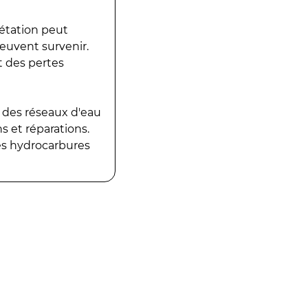
gétation peut
peuvent survenir.
t des pertes
 des réseaux d'eau
 et réparations.
es hydrocarbures