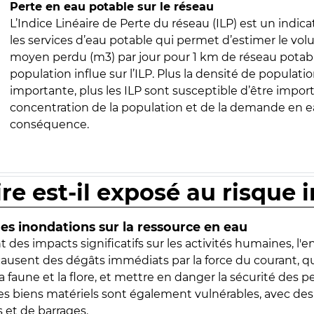
Perte en eau potable sur le réseau
L’Indice Linéaire de Perte du réseau (ILP) est un indica
les services d’eau potable qui permet d’estimer le vo
moyen perdu (m3) par jour pour 1 km de réseau potabl
population influe sur l’ILP. Plus la densité de populatio
importante, plus les ILP sont susceptible d’être import
concentration de la population et de la demande en ea
conséquence.
ire est-il exposé au risque 
s inondations sur la ressource en eau
 des impacts significatifs sur les activités humaines, l'
 causent des dégâts immédiats par la force du courant, q
 faune et la flore, et mettre en danger la sécurité des p
 les biens matériels sont également vulnérables, avec des
 et de barrages.