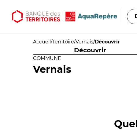
Aller au contenu principal
Aller au menu principal
Accueil
/
Territoire
/
Vernais
/
Découvrir
Découvrir
COMMUNE
Vernais
Quel