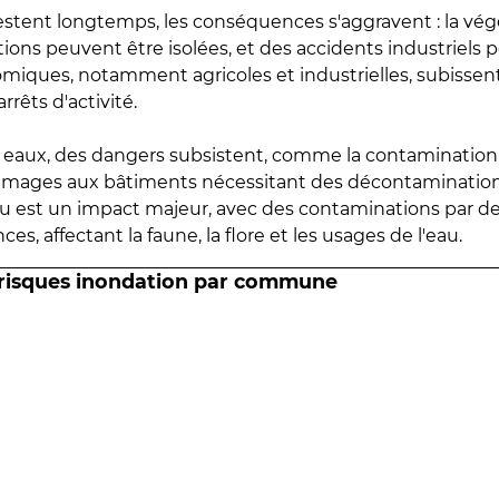
estent longtemps, les conséquences s'aggravent : la vé
tions peuvent être isolées, et des accidents industriels 
omiques, notamment agricoles et industrielles, subissen
rrêts d'activité.
es eaux, des dangers subsistent, comme la contamination
mmages aux bâtiments nécessitant des décontaminations
eau est un impact majeur, avec des contaminations par d
es, affectant la faune, la flore et les usages de l'eau.
 risques inondation par commune