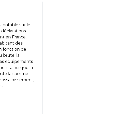
 potable sur le
s déclarations
ent en France.
abitant des
en fonction de
 brute, la
 les équipements
ment ainsi que la
sente la somme
e assainissement,
s.