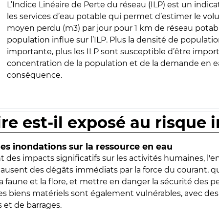
L’Indice Linéaire de Perte du réseau (ILP) est un indica
les services d’eau potable qui permet d’estimer le vo
moyen perdu (m3) par jour pour 1 km de réseau potabl
population influe sur l’ILP. Plus la densité de populatio
importante, plus les ILP sont susceptible d’être import
concentration de la population et de la demande en ea
conséquence.
ire est-il exposé au risque 
s inondations sur la ressource en eau
 des impacts significatifs sur les activités humaines, l'
 causent des dégâts immédiats par la force du courant, q
 faune et la flore, et mettre en danger la sécurité des p
 les biens matériels sont également vulnérables, avec des
 et de barrages.