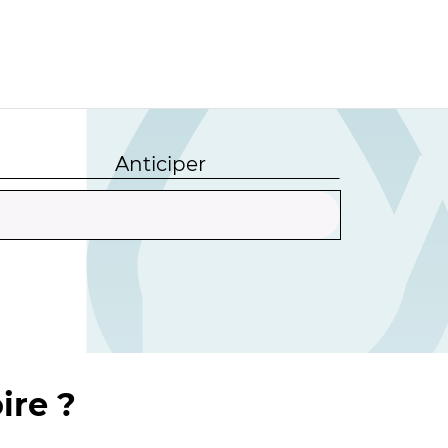
Anticiper
ire ?