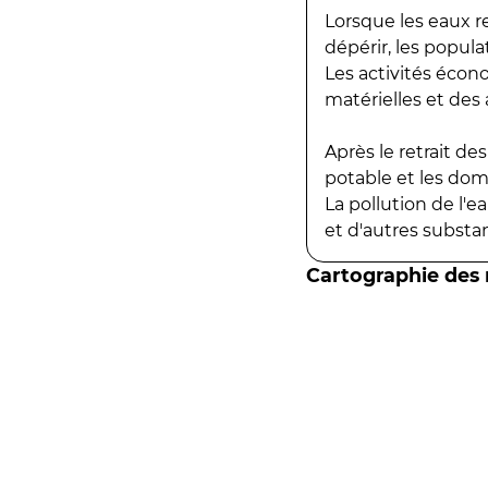
Lorsque les eaux r
dépérir, les popula
Les activités écon
matérielles et des a
Après le retrait d
potable et les do
La pollution de l'
et d'autres substanc
Cartographie des