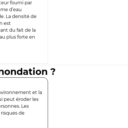
teur fourni par
lume d’eau
e. La densité de
n est
ant du fait de la
u plus forte en
inondation ?
environnement et la
ui peut éroder les
ersonnes. Les
 risques de