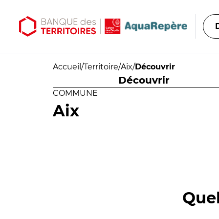
Aller au contenu principal
Aller au menu principal
Accueil
/
Territoire
/
Aix
/
Découvrir
Découvrir
COMMUNE
Aix
Quel