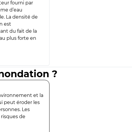
teur fourni par
lume d’eau
e. La densité de
n est
ant du fait de la
u plus forte en
inondation ?
environnement et la
ui peut éroder les
ersonnes. Les
 risques de