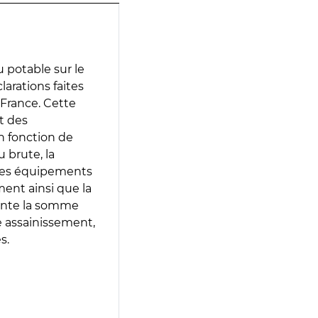
 potable sur le
clarations faites
 France. Cette
t des
en fonction de
 brute, la
 les équipements
ment ainsi que la
sente la somme
e assainissement,
s.