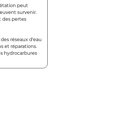
gétation peut
peuvent survenir.
t des pertes
 des réseaux d'eau
 et réparations.
es hydrocarbures