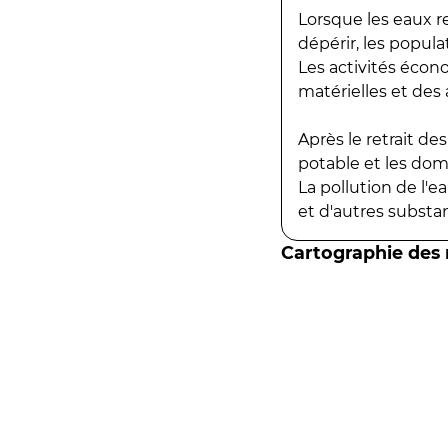
Lorsque les eaux r
dépérir, les popula
Les activités écon
matérielles et des a
Après le retrait d
potable et les do
La pollution de l'
et d'autres substanc
Cartographie des