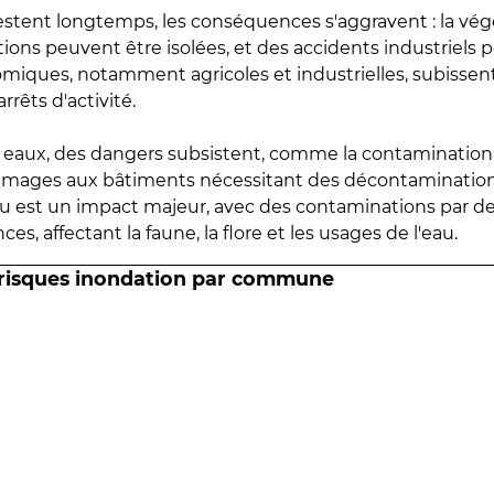
estent longtemps, les conséquences s'aggravent : la vé
tions peuvent être isolées, et des accidents industriels 
omiques, notamment agricoles et industrielles, subissen
rrêts d'activité.
es eaux, des dangers subsistent, comme la contamination
mmages aux bâtiments nécessitant des décontaminations
eau est un impact majeur, avec des contaminations par d
es, affectant la faune, la flore et les usages de l'eau.
 risques inondation par commune