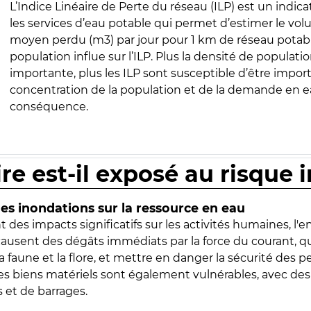
L’Indice Linéaire de Perte du réseau (ILP) est un indica
les services d’eau potable qui permet d’estimer le vo
moyen perdu (m3) par jour pour 1 km de réseau potabl
population influe sur l’ILP. Plus la densité de populatio
importante, plus les ILP sont susceptible d’être import
concentration de la population et de la demande en ea
conséquence.
ire est-il exposé au risque 
s inondations sur la ressource en eau
 des impacts significatifs sur les activités humaines, l'
 causent des dégâts immédiats par la force du courant, q
 faune et la flore, et mettre en danger la sécurité des p
 les biens matériels sont également vulnérables, avec des
 et de barrages.