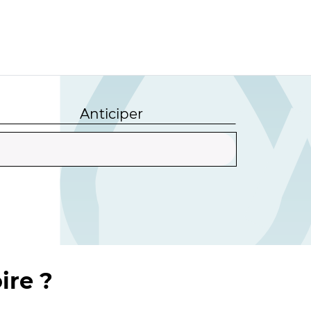
Anticiper
ire ?