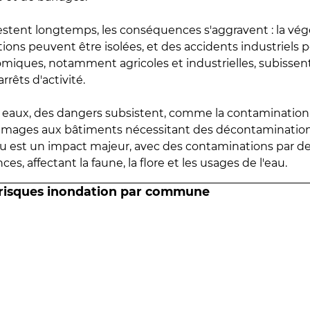
estent longtemps, les conséquences s'aggravent : la vé
tions peuvent être isolées, et des accidents industriels 
omiques, notamment agricoles et industrielles, subissen
rrêts d'activité.
es eaux, des dangers subsistent, comme la contamination
mmages aux bâtiments nécessitant des décontaminations
eau est un impact majeur, avec des contaminations par d
es, affectant la faune, la flore et les usages de l'eau.
 risques inondation par commune