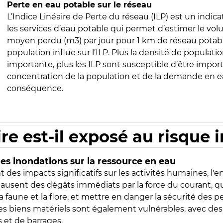
Perte en eau potable sur le réseau
L’Indice Linéaire de Perte du réseau (ILP) est un indica
les services d’eau potable qui permet d’estimer le vo
moyen perdu (m3) par jour pour 1 km de réseau potabl
population influe sur l’ILP. Plus la densité de populatio
importante, plus les ILP sont susceptible d’être import
concentration de la population et de la demande en ea
conséquence.
ire est-il exposé au risque 
s inondations sur la ressource en eau
 des impacts significatifs sur les activités humaines, l'
 causent des dégâts immédiats par la force du courant, q
 faune et la flore, et mettre en danger la sécurité des p
 les biens matériels sont également vulnérables, avec des
 et de barrages.