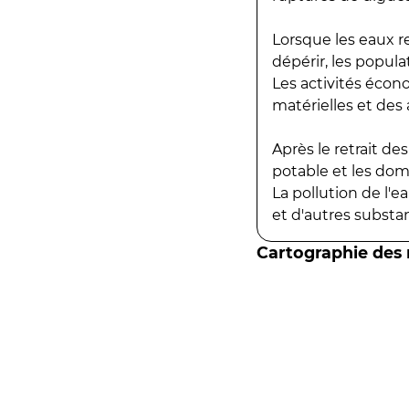
Lorsque les eaux r
dépérir, les popula
Les activités écon
matérielles et des a
Après le retrait d
potable et les do
La pollution de l'
et d'autres substanc
Cartographie des