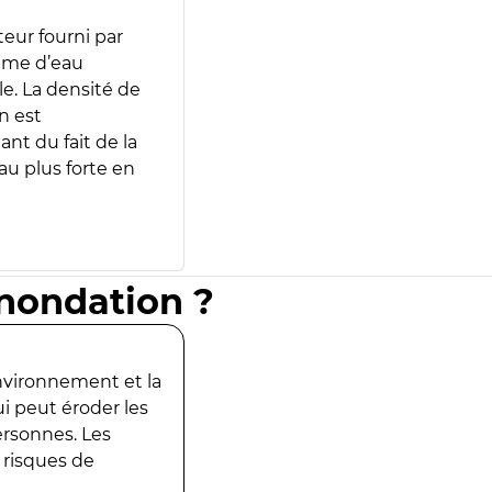
teur fourni par
lume d’eau
e. La densité de
n est
ant du fait de la
u plus forte en
inondation ?
environnement et la
ui peut éroder les
ersonnes. Les
 risques de