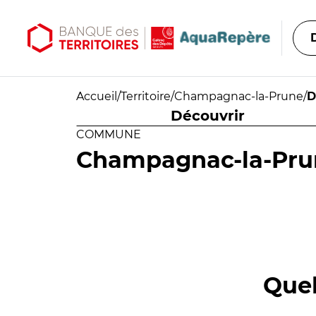
Aller au contenu principal
Aller au menu principal
Accueil
/
Territoire
/
Champagnac-la-Prune
/
D
Découvrir
COMMUNE
Champagnac-la-Pru
Quel