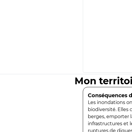
Mon territo
Conséquences de
Les inondations ont
biodiversité. Elles
berges, emporter la
infrastructures et
ruptures de digues