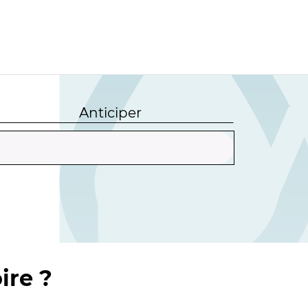
Anticiper
ire ?