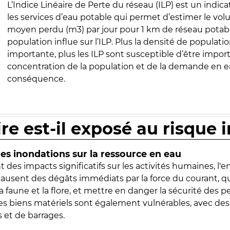
L’Indice Linéaire de Perte du réseau (ILP) est un indica
les services d’eau potable qui permet d’estimer le vo
moyen perdu (m3) par jour pour 1 km de réseau potabl
population influe sur l’ILP. Plus la densité de populatio
importante, plus les ILP sont susceptible d’être import
concentration de la population et de la demande en ea
conséquence.
ire est-il exposé au risque 
s inondations sur la ressource en eau
 des impacts significatifs sur les activités humaines, l'
 causent des dégâts immédiats par la force du courant, q
 faune et la flore, et mettre en danger la sécurité des p
 les biens matériels sont également vulnérables, avec des
 et de barrages.