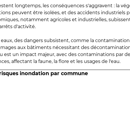
estent longtemps, les conséquences s'aggravent : la vé
tions peuvent être isolées, et des accidents industriels 
omiques, notamment agricoles et industrielles, subissen
rrêts d'activité.
es eaux, des dangers subsistent, comme la contamination
mmages aux bâtiments nécessitant des décontaminations
eau est un impact majeur, avec des contaminations par d
es, affectant la faune, la flore et les usages de l'eau.
 risques inondation par commune