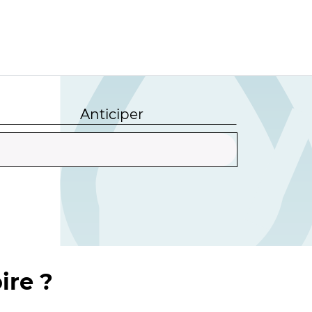
Anticiper
ire ?