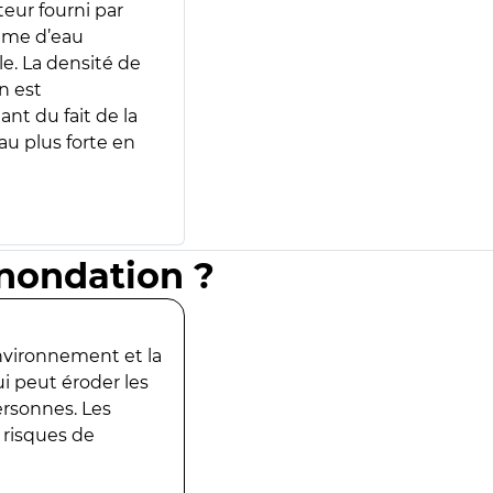
teur fourni par
lume d’eau
e. La densité de
n est
ant du fait de la
u plus forte en
inondation ?
environnement et la
ui peut éroder les
ersonnes. Les
 risques de