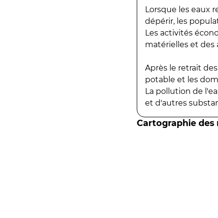
Lorsque les eaux r
dépérir, les popula
Les activités écon
matérielles et des a
Après le retrait d
potable et les do
La pollution de l'
et d'autres substanc
Cartographie des