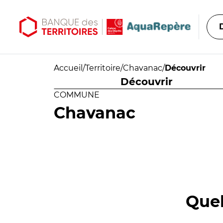
Aller au contenu principal
Aller au menu principal
Accueil
/
Territoire
/
Chavanac
/
Découvrir
Découvrir
COMMUNE
Chavanac
Quel