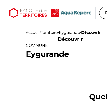
Aller au contenu principal
Aller au menu principal
Accueil
/
Territoire
/
Eygurande
/
Découvrir
Découvrir
COMMUNE
Eygurande
Quel