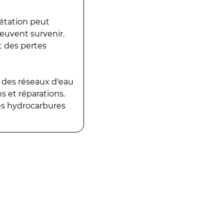
gétation peut
peuvent survenir.
t des pertes
 des réseaux d'eau
 et réparations.
es hydrocarbures