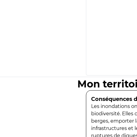
Mon territo
Conséquences de
Les inondations ont
biodiversité. Elles
berges, emporter la
infrastructures et
ruptures de digues