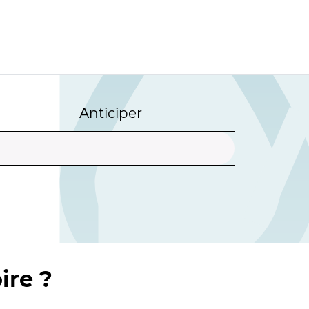
Anticiper
ire ?