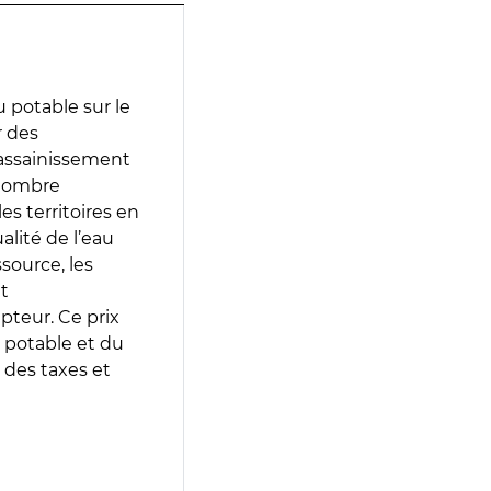
 potable sur le
r des
d’assainissement
 nombre
es territoires en
lité de l’eau
source, les
t
epteur. Ce prix
 potable et du
 des taxes et