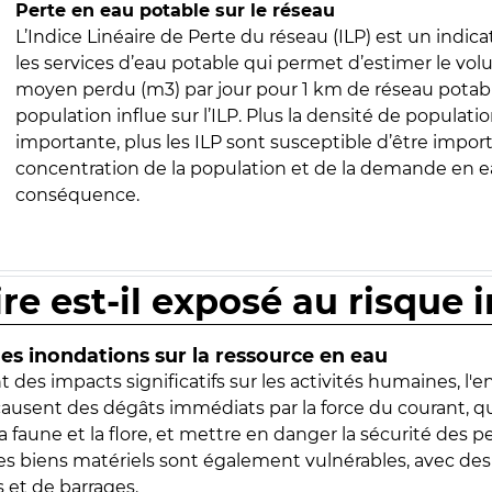
Perte en eau potable sur le réseau
L’Indice Linéaire de Perte du réseau (ILP) est un indica
les services d’eau potable qui permet d’estimer le vo
moyen perdu (m3) par jour pour 1 km de réseau potabl
population influe sur l’ILP. Plus la densité de populatio
importante, plus les ILP sont susceptible d’être import
concentration de la population et de la demande en ea
conséquence.
ire est-il exposé au risque 
s inondations sur la ressource en eau
 des impacts significatifs sur les activités humaines, l'
 causent des dégâts immédiats par la force du courant, q
 faune et la flore, et mettre en danger la sécurité des p
 les biens matériels sont également vulnérables, avec des
 et de barrages.