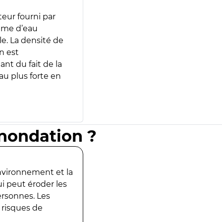
teur fourni par
lume d’eau
e. La densité de
n est
ant du fait de la
u plus forte en
inondation ?
environnement et la
ui peut éroder les
ersonnes. Les
 risques de