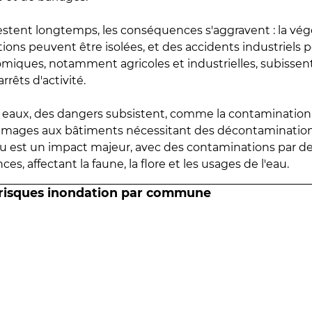
estent longtemps, les conséquences s'aggravent : la vé
tions peuvent être isolées, et des accidents industriels 
omiques, notamment agricoles et industrielles, subissen
rrêts d'activité.
es eaux, des dangers subsistent, comme la contamination
mmages aux bâtiments nécessitant des décontaminations
eau est un impact majeur, avec des contaminations par d
es, affectant la faune, la flore et les usages de l'eau.
 risques inondation par commune