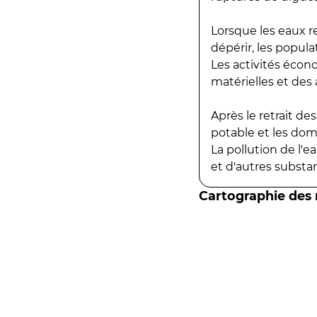
Lorsque les eaux r
dépérir, les popula
Les activités écon
matérielles et des a
Après le retrait d
potable et les do
La pollution de l'
et d'autres substanc
Cartographie des