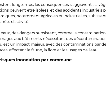
estent longtemps, les conséquences s'aggravent : la vé
tions peuvent être isolées, et des accidents industriels 
omiques, notamment agricoles et industrielles, subissen
rrêts d'activité.
es eaux, des dangers subsistent, comme la contamination
mmages aux bâtiments nécessitant des décontaminations
eau est un impact majeur, avec des contaminations par d
es, affectant la faune, la flore et les usages de l'eau.
 risques inondation par commune