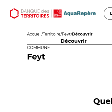
Aller au contenu principal
Aller au menu principal
Accueil
/
Territoire
/
Feyt
/
Découvrir
Découvrir
COMMUNE
Feyt
Quel