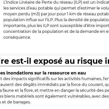
L’Indice Linéaire de Perte du réseau (ILP) est un indica
les services d’eau potable qui permet d’estimer le vo
moyen perdu (m3) par jour pour 1 km de réseau potabl
population influe sur l’ILP. Plus la densité de populatio
importante, plus les ILP sont susceptible d’être import
concentration de la population et de la demande en ea
conséquence.
ire est-il exposé au risque 
s inondations sur la ressource en eau
 des impacts significatifs sur les activités humaines, l'
 causent des dégâts immédiats par la force du courant, q
 faune et la flore, et mettre en danger la sécurité des p
 les biens matériels sont également vulnérables, avec des
 et de barrages.