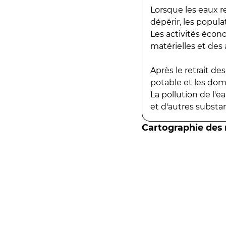
Lorsque les eaux r
dépérir, les popula
Les activités écon
matérielles et des a
Après le retrait d
potable et les do
La pollution de l'
et d'autres substanc
Cartographie des