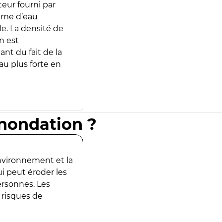
teur fourni par
lume d’eau
e. La densité de
n est
ant du fait de la
u plus forte en
inondation ?
environnement et la
ui peut éroder les
ersonnes. Les
 risques de