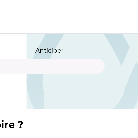
Anticiper
ire ?