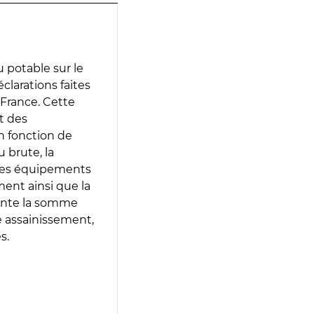
 potable sur le
éclarations faites
 France. Cette
t des
en fonction de
 brute, la
 les équipements
ment ainsi que la
sente la somme
e assainissement,
s.