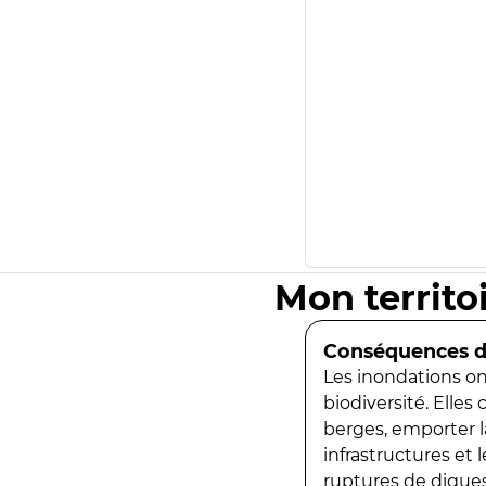
Mon territo
Conséquences de
Les inondations ont
biodiversité. Elles
berges, emporter la
infrastructures et
ruptures de digues