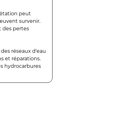
gétation peut
peuvent survenir.
t des pertes
 des réseaux d'eau
 et réparations.
es hydrocarbures