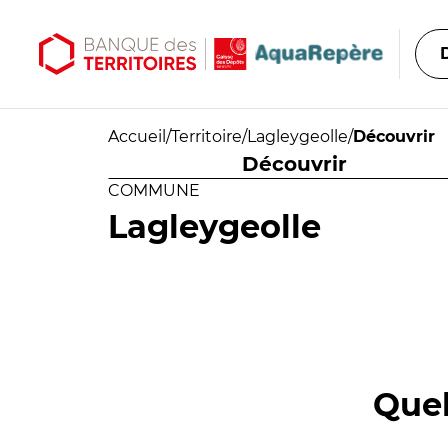
Aller au contenu principal
Aller au menu principal
Accueil
/
Territoire
/
Lagleygeolle
/
Découvrir
Découvrir
COMMUNE
Lagleygeolle
Quel