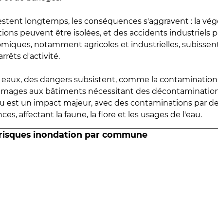
estent longtemps, les conséquences s'aggravent : la vé
tions peuvent être isolées, et des accidents industriels 
omiques, notamment agricoles et industrielles, subissen
rrêts d'activité.
es eaux, des dangers subsistent, comme la contamination
mmages aux bâtiments nécessitant des décontaminations
eau est un impact majeur, avec des contaminations par d
es, affectant la faune, la flore et les usages de l'eau.
 risques inondation par commune