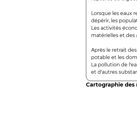
Lorsque les eaux r
dépérir, les popula
Les activités écon
matérielles et des a
Après le retrait d
potable et les do
La pollution de l'
et d'autres substanc
Cartographie des