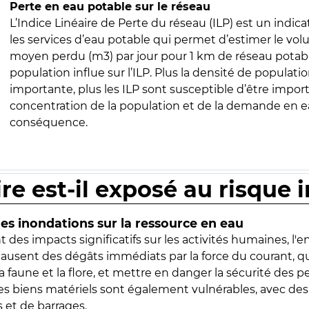
Perte en eau potable sur le réseau
L’Indice Linéaire de Perte du réseau (ILP) est un indica
les services d’eau potable qui permet d’estimer le vo
moyen perdu (m3) par jour pour 1 km de réseau potabl
population influe sur l’ILP. Plus la densité de populatio
importante, plus les ILP sont susceptible d’être import
concentration de la population et de la demande en ea
conséquence.
ire est-il exposé au risque 
s inondations sur la ressource en eau
 des impacts significatifs sur les activités humaines, l'
 causent des dégâts immédiats par la force du courant, q
 faune et la flore, et mettre en danger la sécurité des p
 les biens matériels sont également vulnérables, avec des
 et de barrages.