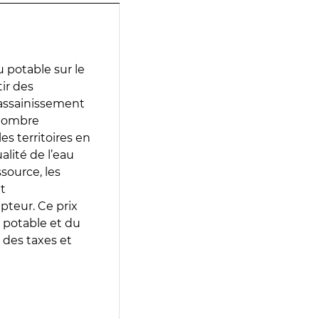
 potable sur le
tir des
d’assainissement
 nombre
es territoires en
lité de l’eau
source, les
t
epteur. Ce prix
 potable et du
 des taxes et