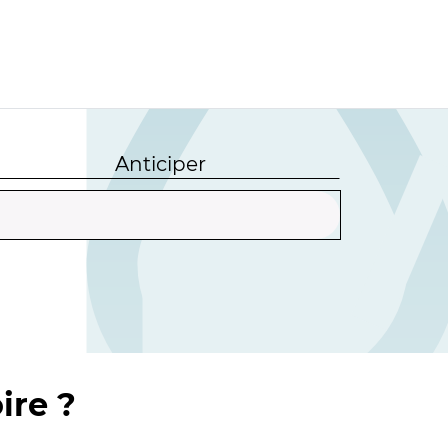
Anticiper
ire ?