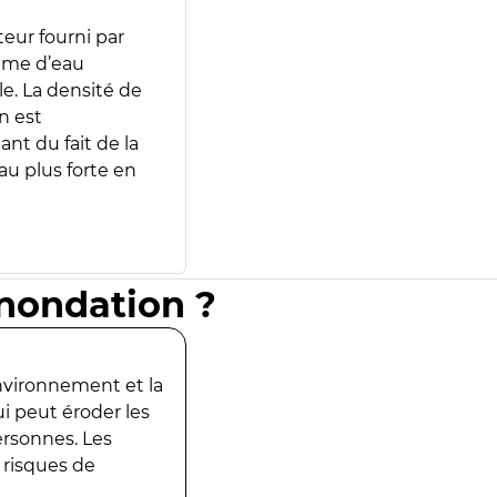
teur fourni par
lume d’eau
e. La densité de
n est
ant du fait de la
u plus forte en
inondation ?
environnement et la
ui peut éroder les
ersonnes. Les
 risques de