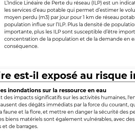
L’Indice Linéaire de Perte du réseau (ILP) est un indica
les services d’eau potable qui permet d’estimer le vo
moyen perdu (m3) par jour pour 1 km de réseau potabl
population influe sur l’ILP. Plus la densité de populatio
importante, plus les ILP sont susceptible d’être import
concentration de la population et de la demande en ea
conséquence.
ire est-il exposé au risque 
s inondations sur la ressource en eau
 des impacts significatifs sur les activités humaines, l'
 causent des dégâts immédiats par la force du courant, q
 faune et la flore, et mettre en danger la sécurité des p
 les biens matériels sont également vulnérables, avec des
 et de barrages.