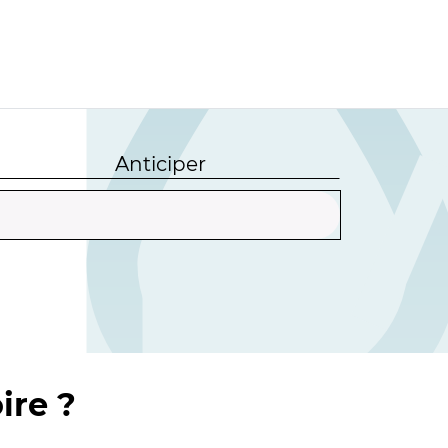
Anticiper
ire ?