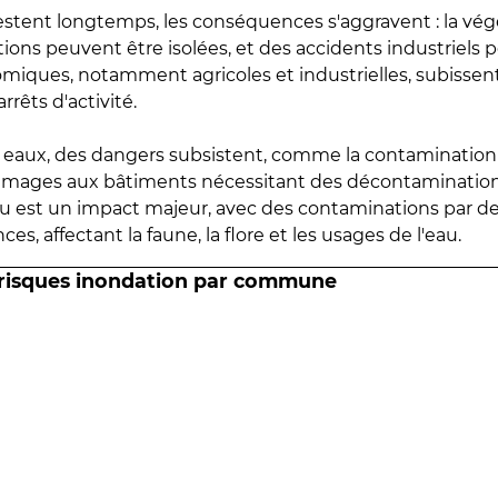
estent longtemps, les conséquences s'aggravent : la vé
tions peuvent être isolées, et des accidents industriels 
omiques, notamment agricoles et industrielles, subissen
rrêts d'activité.
es eaux, des dangers subsistent, comme la contamination
mmages aux bâtiments nécessitant des décontaminations
eau est un impact majeur, avec des contaminations par d
es, affectant la faune, la flore et les usages de l'eau.
 risques inondation par commune