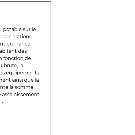
 potable sur le
es déclarations
ent en France.
abitant des
en fonction de
 brute, la
 les équipements
ment ainsi que la
sente la somme
e assainissement,
s.