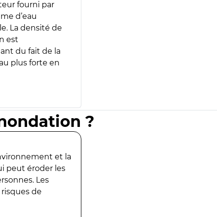
teur fourni par
lume d’eau
e. La densité de
n est
ant du fait de la
u plus forte en
inondation ?
environnement et la
ui peut éroder les
ersonnes. Les
 risques de