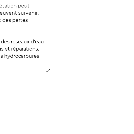
gétation peut
peuvent survenir.
t des pertes
 des réseaux d'eau
 et réparations.
es hydrocarbures