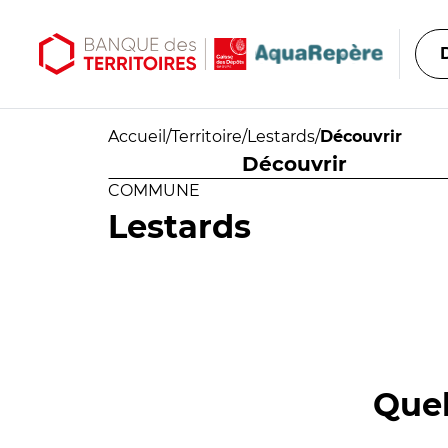
Aller au contenu principal
Aller au menu principal
Accueil
/
Territoire
/
Lestards
/
Découvrir
Découvrir
COMMUNE
Lestards
Quel