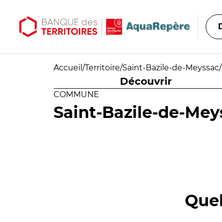
Aller au contenu principal
Aller au menu principal
Accueil
/
Territoire
/
Saint-Bazile-de-Meyssac
/
Découvrir
COMMUNE
Saint-Bazile-de-Mey
Quel