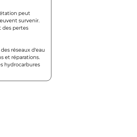
gétation peut
peuvent survenir.
t des pertes
 des réseaux d'eau
 et réparations.
es hydrocarbures