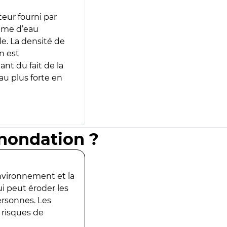
teur fourni par
lume d’eau
e. La densité de
n est
ant du fait de la
u plus forte en
inondation ?
environnement et la
ui peut éroder les
ersonnes. Les
 risques de