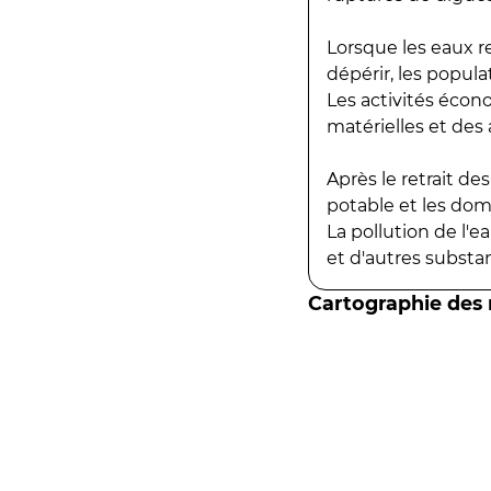
Lorsque les eaux r
dépérir, les popula
Les activités écon
matérielles et des a
Après le retrait d
potable et les do
La pollution de l'
et d'autres substanc
Cartographie des