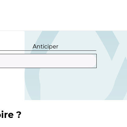
Anticiper
ire ?