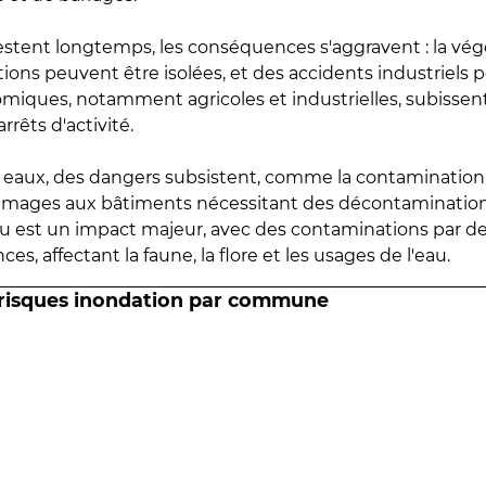
estent longtemps, les conséquences s'aggravent : la vé
tions peuvent être isolées, et des accidents industriels 
omiques, notamment agricoles et industrielles, subissen
rrêts d'activité.
es eaux, des dangers subsistent, comme la contamination
mmages aux bâtiments nécessitant des décontaminations
eau est un impact majeur, avec des contaminations par d
es, affectant la faune, la flore et les usages de l'eau.
 risques inondation par commune