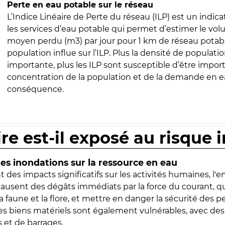
Perte en eau potable sur le réseau
L’Indice Linéaire de Perte du réseau (ILP) est un indica
les services d’eau potable qui permet d’estimer le vo
moyen perdu (m3) par jour pour 1 km de réseau potabl
population influe sur l’ILP. Plus la densité de populatio
importante, plus les ILP sont susceptible d’être import
concentration de la population et de la demande en ea
conséquence.
ire est-il exposé au risque 
s inondations sur la ressource en eau
 des impacts significatifs sur les activités humaines, l'
 causent des dégâts immédiats par la force du courant, q
 faune et la flore, et mettre en danger la sécurité des p
 les biens matériels sont également vulnérables, avec des
 et de barrages.