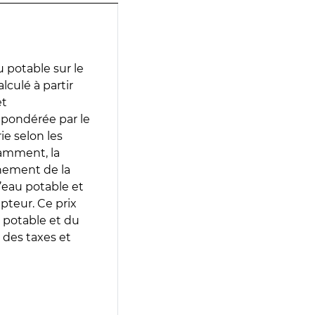
 potable sur le
lculé à partir
et
 pondérée par le
e selon les
tamment, la
gnement de la
’eau potable et
epteur. Ce prix
 potable et du
 des taxes et