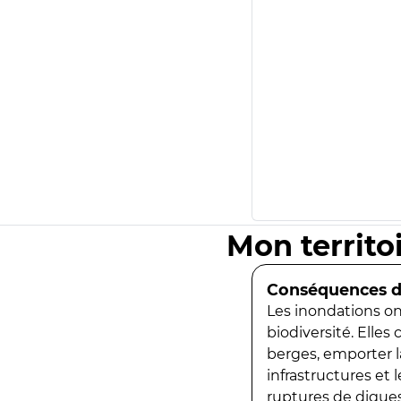
Mon territo
Conséquences de
Les inondations ont
biodiversité. Elles
berges, emporter la
infrastructures et
ruptures de digues