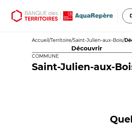
Aller au contenu principal
Aller au menu principal
Accueil
/
Territoire
/
Saint-Julien-aux-Bois
/
Dé
Découvrir
COMMUNE
Saint-Julien-aux-Boi
Quel