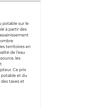
 potable sur le
ulé à partir des
d’assainissement
 nombre
es territoires en
lité de l’eau
source, les
t
epteur. Ce prix
 potable et du
 des taxes et