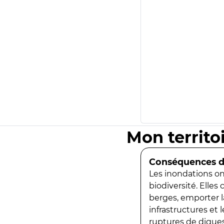
Mon territo
Conséquences de
Les inondations ont
biodiversité. Elles
berges, emporter la
infrastructures et
ruptures de digues