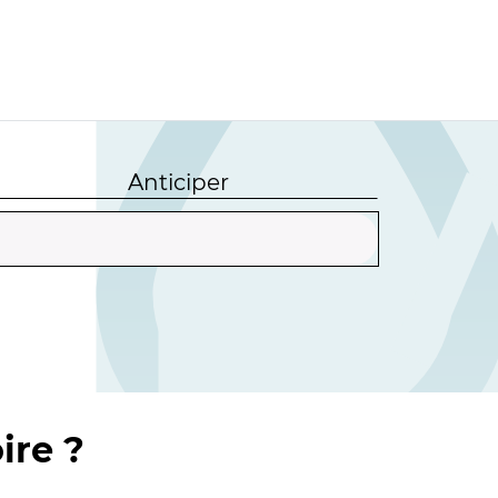
Anticiper
ire ?