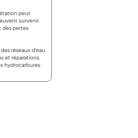
gétation peut
peuvent survenir.
t des pertes
 des réseaux d'eau
 et réparations.
es hydrocarbures