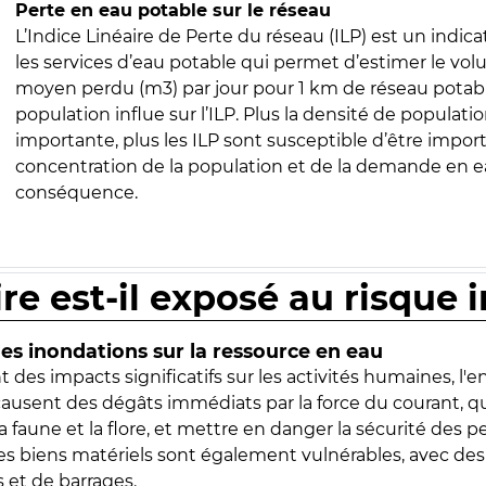
Perte en eau potable sur le réseau
L’Indice Linéaire de Perte du réseau (ILP) est un indica
les services d’eau potable qui permet d’estimer le vo
moyen perdu (m3) par jour pour 1 km de réseau potabl
population influe sur l’ILP. Plus la densité de populatio
importante, plus les ILP sont susceptible d’être import
concentration de la population et de la demande en ea
conséquence.
ire est-il exposé au risque 
s inondations sur la ressource en eau
 des impacts significatifs sur les activités humaines, l'
 causent des dégâts immédiats par la force du courant, q
 faune et la flore, et mettre en danger la sécurité des p
 les biens matériels sont également vulnérables, avec des
 et de barrages.