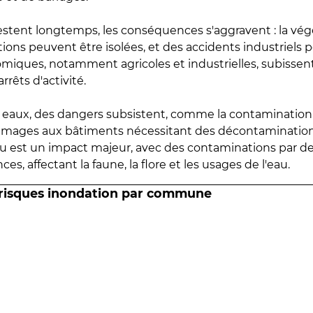
estent longtemps, les conséquences s'aggravent : la vé
tions peuvent être isolées, et des accidents industriels 
omiques, notamment agricoles et industrielles, subissen
rrêts d'activité.
es eaux, des dangers subsistent, comme la contamination
mmages aux bâtiments nécessitant des décontaminations
eau est un impact majeur, avec des contaminations par d
es, affectant la faune, la flore et les usages de l'eau.
 risques inondation par commune