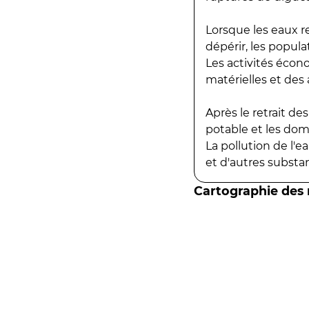
Lorsque les eaux r
dépérir, les popula
Les activités écon
matérielles et des a
Après le retrait d
potable et les do
La pollution de l'
et d'autres substanc
Cartographie des