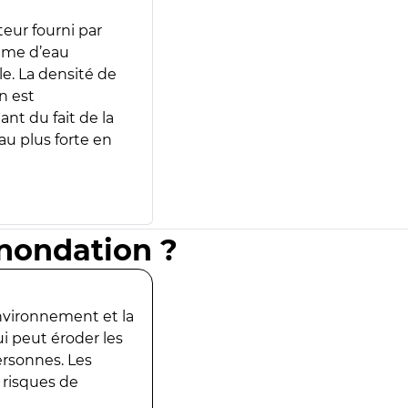
teur fourni par
lume d’eau
e. La densité de
n est
ant du fait de la
u plus forte en
inondation ?
environnement et la
ui peut éroder les
ersonnes. Les
 risques de