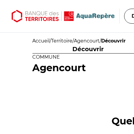
Aller au contenu principal
Aller au menu principal
Accueil
/
Territoire
/
Agencourt
/
Découvrir
Découvrir
COMMUNE
Agencourt
Quel