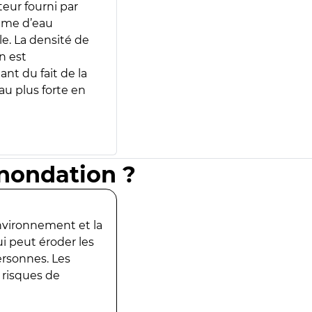
teur fourni par
lume d’eau
e. La densité de
n est
ant du fait de la
u plus forte en
inondation ?
environnement et la
ui peut éroder les
ersonnes. Les
 risques de