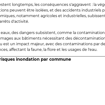
estent longtemps, les conséquences s'aggravent : la vé
tions peuvent être isolées, et des accidents industriels 
omiques, notamment agricoles et industrielles, subissen
rrêts d'activité.
es eaux, des dangers subsistent, comme la contamination
mmages aux bâtiments nécessitant des décontaminations
eau est un impact majeur, avec des contaminations par d
es, affectant la faune, la flore et les usages de l'eau.
 risques inondation par commune