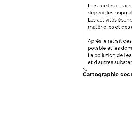
Lorsque les eaux r
dépérir, les popula
Les activités écon
matérielles et des a
Après le retrait d
potable et les do
La pollution de l'
et d'autres substanc
Cartographie des