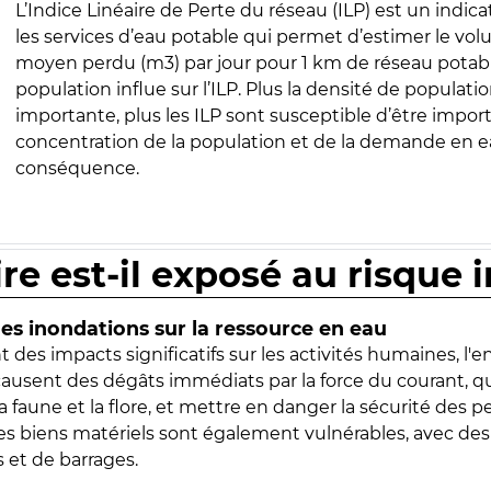
L’Indice Linéaire de Perte du réseau (ILP) est un indica
les services d’eau potable qui permet d’estimer le vo
moyen perdu (m3) par jour pour 1 km de réseau potabl
population influe sur l’ILP. Plus la densité de populatio
importante, plus les ILP sont susceptible d’être import
concentration de la population et de la demande en ea
conséquence.
ire est-il exposé au risque 
s inondations sur la ressource en eau
 des impacts significatifs sur les activités humaines, l'
 causent des dégâts immédiats par la force du courant, q
 faune et la flore, et mettre en danger la sécurité des p
 les biens matériels sont également vulnérables, avec des
 et de barrages.