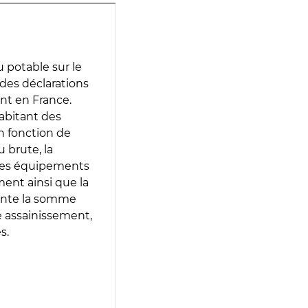
 potable sur le
r des déclarations
ent en France.
abitant des
en fonction de
 brute, la
 les équipements
ment ainsi que la
sente la somme
e assainissement,
s.