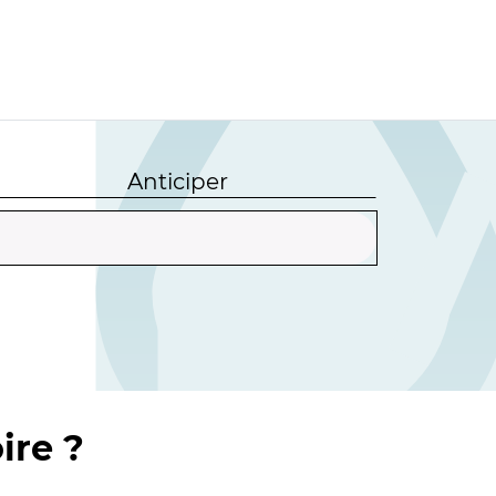
Anticiper
ire ?