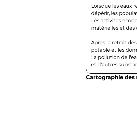
Lorsque les eaux r
dépérir, les popula
Les activités écon
matérielles et des a
Après le retrait d
potable et les do
La pollution de l'
et d'autres substanc
Cartographie des