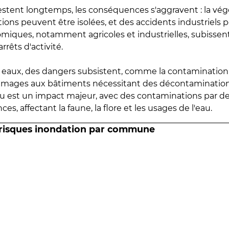
estent longtemps, les conséquences s'aggravent : la vé
tions peuvent être isolées, et des accidents industriels 
omiques, notamment agricoles et industrielles, subissen
rrêts d'activité.
es eaux, des dangers subsistent, comme la contamination
mmages aux bâtiments nécessitant des décontaminations
eau est un impact majeur, avec des contaminations par d
es, affectant la faune, la flore et les usages de l'eau.
 risques inondation par commune