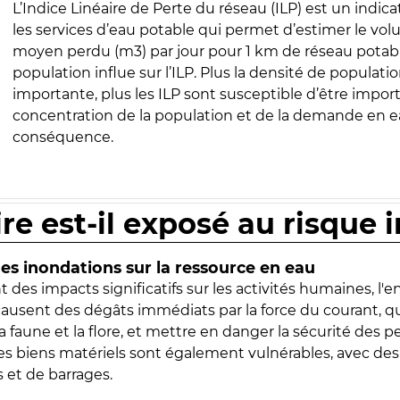
L’Indice Linéaire de Perte du réseau (ILP) est un indica
les services d’eau potable qui permet d’estimer le vo
moyen perdu (m3) par jour pour 1 km de réseau potabl
population influe sur l’ILP. Plus la densité de populatio
importante, plus les ILP sont susceptible d’être import
concentration de la population et de la demande en ea
conséquence.
ire est-il exposé au risque 
s inondations sur la ressource en eau
 des impacts significatifs sur les activités humaines, l'
 causent des dégâts immédiats par la force du courant, q
 faune et la flore, et mettre en danger la sécurité des p
 les biens matériels sont également vulnérables, avec des
 et de barrages.