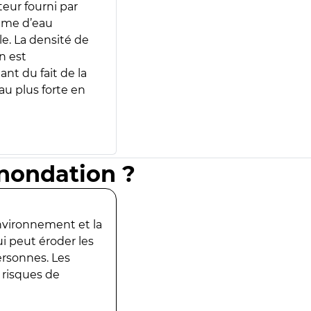
teur fourni par
lume d’eau
e. La densité de
n est
ant du fait de la
u plus forte en
inondation ?
environnement et la
ui peut éroder les
ersonnes. Les
 risques de