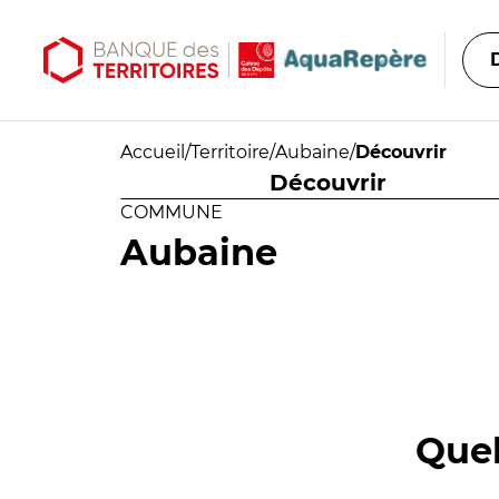
Aller au contenu principal
Aller au menu principal
Accueil
/
Territoire
/
Aubaine
/
Découvrir
Découvrir
COMMUNE
Aubaine
Quel