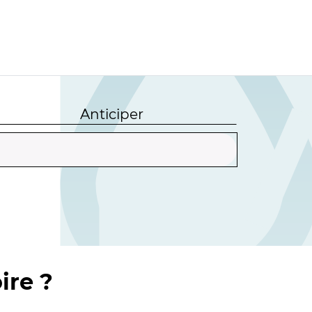
Anticiper
ire ?