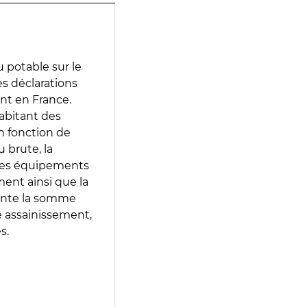
 potable sur le
des déclarations
ent en France.
abitant des
en fonction de
 brute, la
 les équipements
ment ainsi que la
sente la somme
e assainissement,
s.