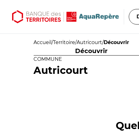
Aller au contenu principal
Aller au menu principal
Accueil
/
Territoire
/
Autricourt
/
Découvrir
Découvrir
COMMUNE
Autricourt
Quel