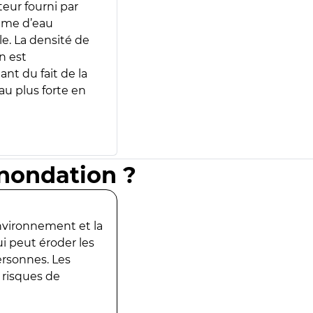
teur fourni par
lume d’eau
e. La densité de
n est
ant du fait de la
u plus forte en
inondation ?
environnement et la
ui peut éroder les
ersonnes. Les
 risques de