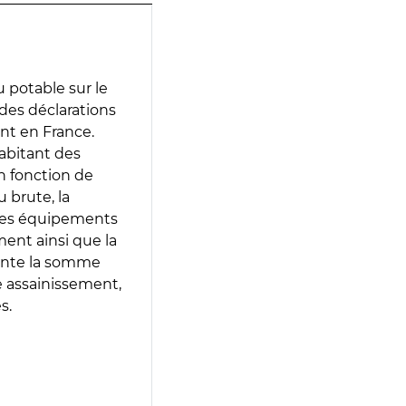
 potable sur le
r des déclarations
ent en France.
abitant des
en fonction de
 brute, la
 les équipements
ment ainsi que la
sente la somme
e assainissement,
s.