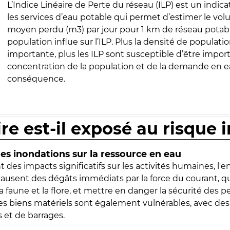
L’Indice Linéaire de Perte du réseau (ILP) est un indica
les services d’eau potable qui permet d’estimer le vo
moyen perdu (m3) par jour pour 1 km de réseau potabl
population influe sur l’ILP. Plus la densité de populatio
importante, plus les ILP sont susceptible d’être import
concentration de la population et de la demande en ea
conséquence.
ire est-il exposé au risque 
s inondations sur la ressource en eau
 des impacts significatifs sur les activités humaines, l'
 causent des dégâts immédiats par la force du courant, q
 faune et la flore, et mettre en danger la sécurité des p
 les biens matériels sont également vulnérables, avec des
 et de barrages.