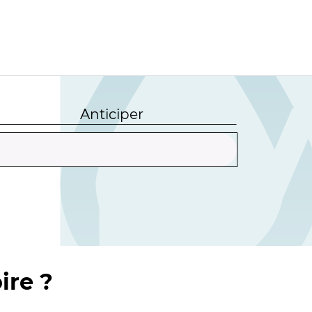
Anticiper
ire ?