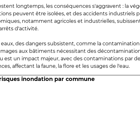
estent longtemps, les conséquences s'aggravent : la vé
tions peuvent être isolées, et des accidents industriels 
omiques, notamment agricoles et industrielles, subissen
rrêts d'activité.
es eaux, des dangers subsistent, comme la contamination
mmages aux bâtiments nécessitant des décontaminations
eau est un impact majeur, avec des contaminations par d
es, affectant la faune, la flore et les usages de l'eau.
 risques inondation par commune