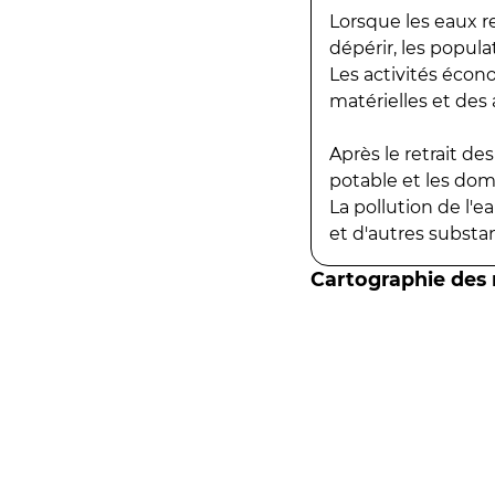
Lorsque les eaux r
dépérir, les popula
Les activités écon
matérielles et des a
Après le retrait d
potable et les do
La pollution de l'
et d'autres substanc
Cartographie des