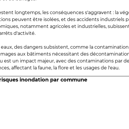
estent longtemps, les conséquences s'aggravent : la vé
tions peuvent être isolées, et des accidents industriels 
omiques, notamment agricoles et industrielles, subissen
rrêts d'activité.
es eaux, des dangers subsistent, comme la contamination
mmages aux bâtiments nécessitant des décontaminations
eau est un impact majeur, avec des contaminations par d
es, affectant la faune, la flore et les usages de l'eau.
 risques inondation par commune