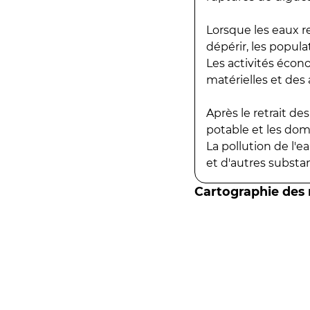
Lorsque les eaux r
dépérir, les popula
Les activités écon
matérielles et des a
Après le retrait d
potable et les do
La pollution de l'
et d'autres substanc
Cartographie des