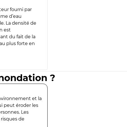
teur fourni par
lume d’eau
e. La densité de
n est
ant du fait de la
u plus forte en
inondation ?
environnement et la
ui peut éroder les
ersonnes. Les
 risques de