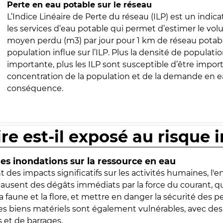
Perte en eau potable sur le réseau
L’Indice Linéaire de Perte du réseau (ILP) est un indica
les services d’eau potable qui permet d’estimer le vo
moyen perdu (m3) par jour pour 1 km de réseau potabl
population influe sur l’ILP. Plus la densité de populatio
importante, plus les ILP sont susceptible d’être import
concentration de la population et de la demande en ea
conséquence.
ire est-il exposé au risque 
s inondations sur la ressource en eau
 des impacts significatifs sur les activités humaines, l'
 causent des dégâts immédiats par la force du courant, q
 faune et la flore, et mettre en danger la sécurité des p
 les biens matériels sont également vulnérables, avec des
 et de barrages.