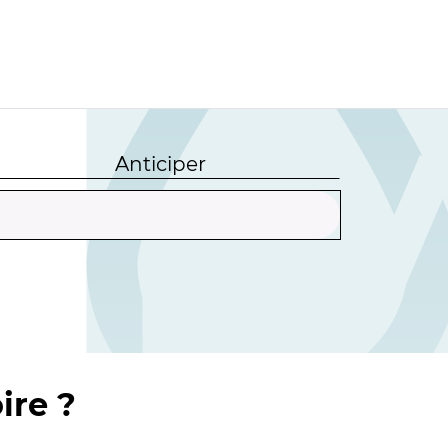
Anticiper
ire ?