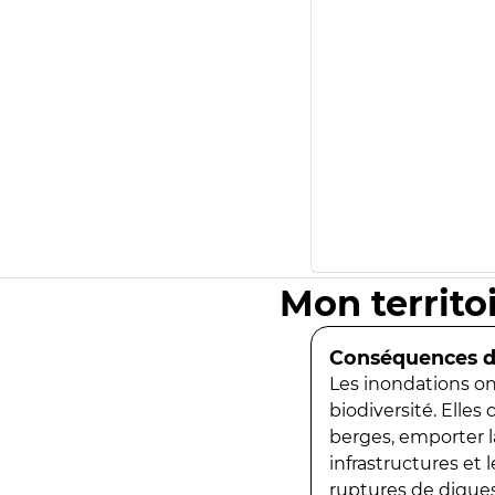
Mon territo
Conséquences de
Les inondations ont
biodiversité. Elles
berges, emporter la
infrastructures et
ruptures de digues