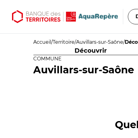
Aller au contenu principal
Aller au menu principal
Accueil
/
Territoire
/
Auvillars-sur-Saône
/
Déco
Découvrir
COMMUNE
Auvillars-sur-Saône
Quel