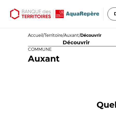
Aller au contenu principal
Aller au menu principal
Accueil
/
Territoire
/
Auxant
/
Découvrir
Découvrir
COMMUNE
Auxant
Quel