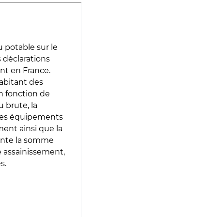
 potable sur le
s déclarations
ent en France.
abitant des
en fonction de
 brute, la
 les équipements
ment ainsi que la
sente la somme
e assainissement,
s.