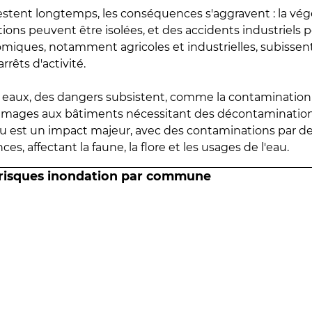
estent longtemps, les conséquences s'aggravent : la vé
tions peuvent être isolées, et des accidents industriels 
omiques, notamment agricoles et industrielles, subissen
rrêts d'activité.
es eaux, des dangers subsistent, comme la contamination
mmages aux bâtiments nécessitant des décontaminations
eau est un impact majeur, avec des contaminations par d
es, affectant la faune, la flore et les usages de l'eau.
 risques inondation par commune