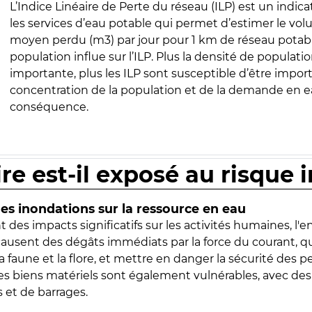
L’Indice Linéaire de Perte du réseau (ILP) est un indica
les services d’eau potable qui permet d’estimer le vo
moyen perdu (m3) par jour pour 1 km de réseau potabl
population influe sur l’ILP. Plus la densité de populatio
importante, plus les ILP sont susceptible d’être import
concentration de la population et de la demande en ea
conséquence.
ire est-il exposé au risque 
s inondations sur la ressource en eau
 des impacts significatifs sur les activités humaines, l'
 causent des dégâts immédiats par la force du courant, q
 faune et la flore, et mettre en danger la sécurité des p
 les biens matériels sont également vulnérables, avec des
 et de barrages.