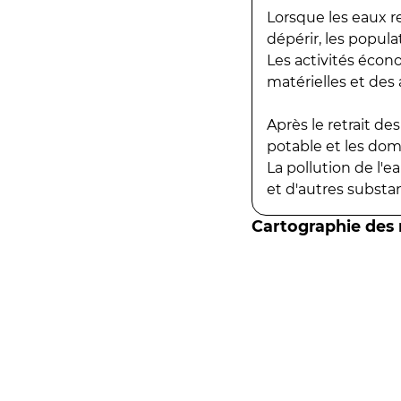
Lorsque les eaux r
dépérir, les popula
Les activités écon
matérielles et des a
Après le retrait d
potable et les do
La pollution de l'
et d'autres substanc
Cartographie des