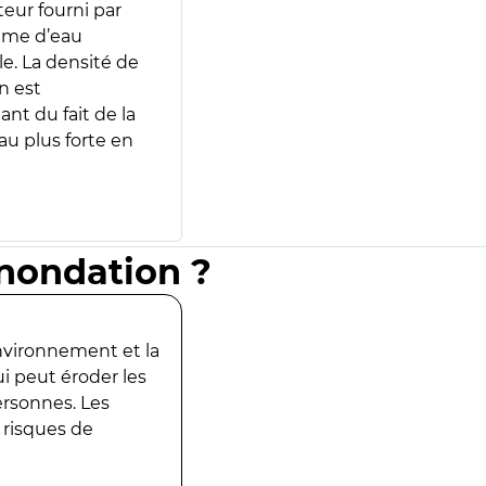
teur fourni par
lume d’eau
e. La densité de
n est
ant du fait de la
u plus forte en
inondation ?
environnement et la
ui peut éroder les
ersonnes. Les
 risques de