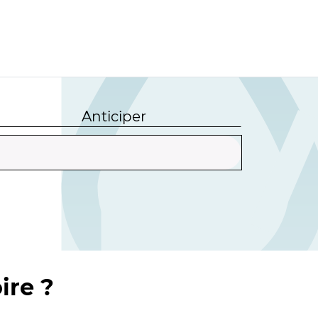
Anticiper
ire ?