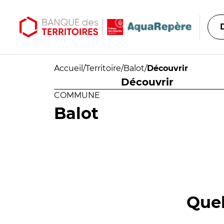
Aller au contenu principal
Aller au menu principal
Accueil
/
Territoire
/
Balot
/
Découvrir
Découvrir
COMMUNE
Balot
Quel