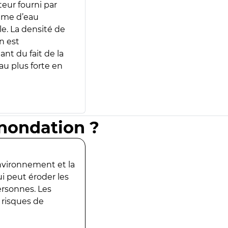
teur fourni par
lume d’eau
e. La densité de
n est
ant du fait de la
u plus forte en
inondation ?
environnement et la
ui peut éroder les
ersonnes. Les
 risques de