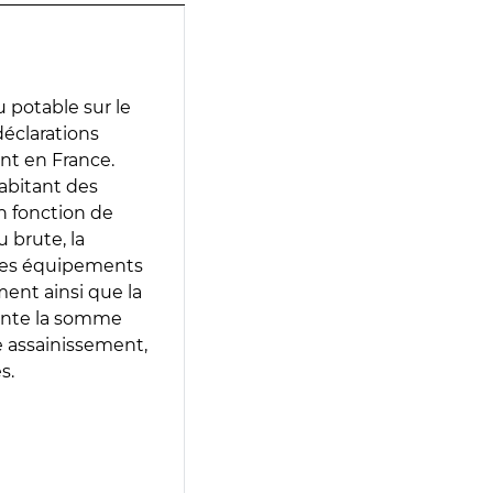
 potable sur le
 déclarations
ent en France.
abitant des
en fonction de
 brute, la
 les équipements
ment ainsi que la
sente la somme
e assainissement,
s.