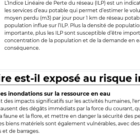
L’Indice Linéaire de Perte du réseau (ILP) est un indica
les services d’eau potable qui permet d’estimer le vo
moyen perdu (m3) par jour pour 1 km de réseau potabl
population influe sur l’ILP. Plus la densité de populatio
importante, plus les ILP sont susceptible d’être import
concentration de la population et de la demande en ea
conséquence.
ire est-il exposé au risque 
s inondations sur la ressource en eau
 des impacts significatifs sur les activités humaines, l'
 causent des dégâts immédiats par la force du courant, q
 faune et la flore, et mettre en danger la sécurité des p
 les biens matériels sont également vulnérables, avec des
 et de barrages.