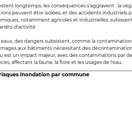
estent longtemps, les conséquences s'aggravent : la vé
tions peuvent être isolées, et des accidents industriels 
omiques, notamment agricoles et industrielles, subissen
rrêts d'activité.
es eaux, des dangers subsistent, comme la contamination
mmages aux bâtiments nécessitant des décontaminations
eau est un impact majeur, avec des contaminations par d
es, affectant la faune, la flore et les usages de l'eau.
 risques inondation par commune