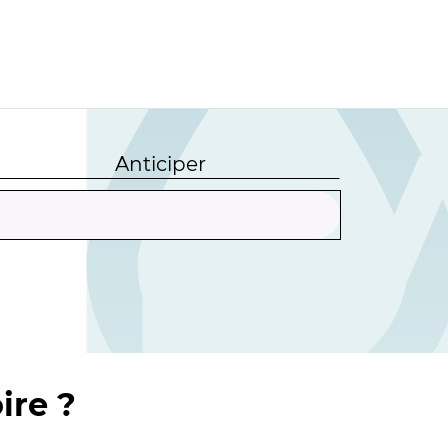
Anticiper
ire ?