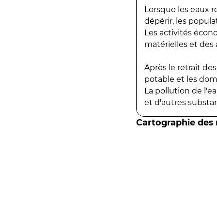
Lorsque les eaux r
dépérir, les popula
Les activités écon
matérielles et des a
Après le retrait d
potable et les do
La pollution de l'
et d'autres substanc
Cartographie des