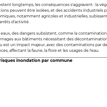
estent longtemps, les conséquences s'aggravent : la vé
tions peuvent être isolées, et des accidents industriels 
omiques, notamment agricoles et industrielles, subissen
rrêts d'activité.
es eaux, des dangers subsistent, comme la contamination
mmages aux bâtiments nécessitant des décontaminations
eau est un impact majeur, avec des contaminations par d
es, affectant la faune, la flore et les usages de l'eau.
 risques inondation par commune