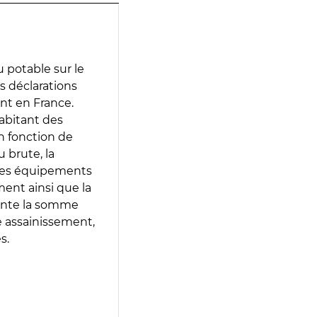
 potable sur le
es déclarations
ent en France.
abitant des
en fonction de
 brute, la
 les équipements
ment ainsi que la
sente la somme
e assainissement,
s.