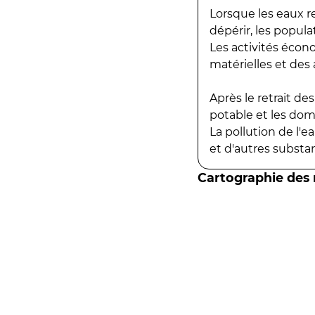
Lorsque les eaux r
dépérir, les popula
Les activités écon
matérielles et des a
Après le retrait d
potable et les do
La pollution de l'
et d'autres substanc
Cartographie des