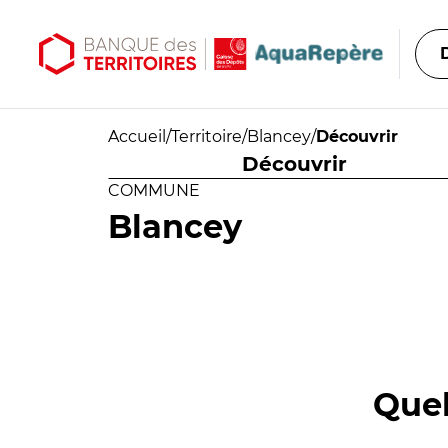
Aller au contenu principal
Aller au menu principal
Accueil
/
Territoire
/
Blancey
/
Découvrir
Découvrir
COMMUNE
Blancey
Quel