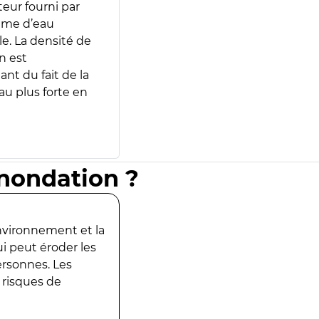
teur fourni par
lume d’eau
e. La densité de
n est
ant du fait de la
u plus forte en
inondation ?
environnement et la
ui peut éroder les
ersonnes. Les
 risques de