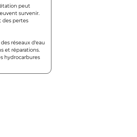
gétation peut
peuvent survenir.
t des pertes
 des réseaux d'eau
 et réparations.
es hydrocarbures