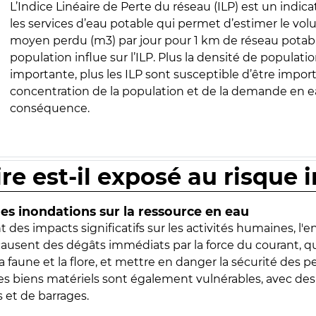
L’Indice Linéaire de Perte du réseau (ILP) est un indica
les services d’eau potable qui permet d’estimer le vo
moyen perdu (m3) par jour pour 1 km de réseau potabl
population influe sur l’ILP. Plus la densité de populatio
importante, plus les ILP sont susceptible d’être import
concentration de la population et de la demande en ea
conséquence.
ire est-il exposé au risque 
s inondations sur la ressource en eau
 des impacts significatifs sur les activités humaines, l'
 causent des dégâts immédiats par la force du courant, q
 faune et la flore, et mettre en danger la sécurité des p
 les biens matériels sont également vulnérables, avec des
 et de barrages.