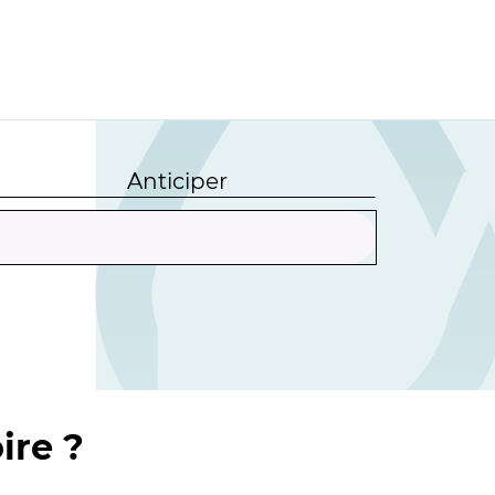
Anticiper
ire ?