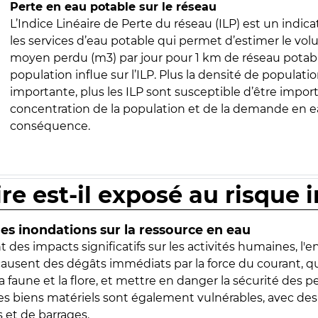
Perte en eau potable sur le réseau
L’Indice Linéaire de Perte du réseau (ILP) est un indica
les services d’eau potable qui permet d’estimer le vo
moyen perdu (m3) par jour pour 1 km de réseau potabl
population influe sur l’ILP. Plus la densité de populatio
importante, plus les ILP sont susceptible d’être import
concentration de la population et de la demande en ea
conséquence.
ire est-il exposé au risque 
s inondations sur la ressource en eau
 des impacts significatifs sur les activités humaines, l'
 causent des dégâts immédiats par la force du courant, q
 faune et la flore, et mettre en danger la sécurité des p
 les biens matériels sont également vulnérables, avec des
 et de barrages.