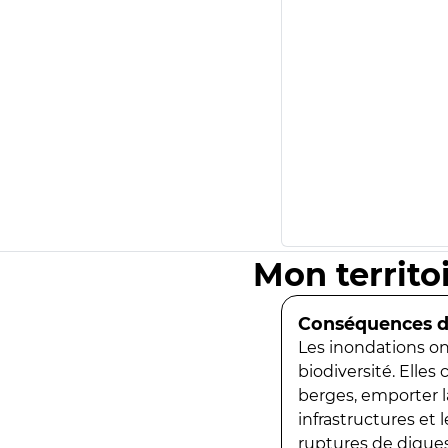
Mon territo
Conséquences de
Les inondations ont
biodiversité. Elles
berges, emporter la
infrastructures et
ruptures de digues