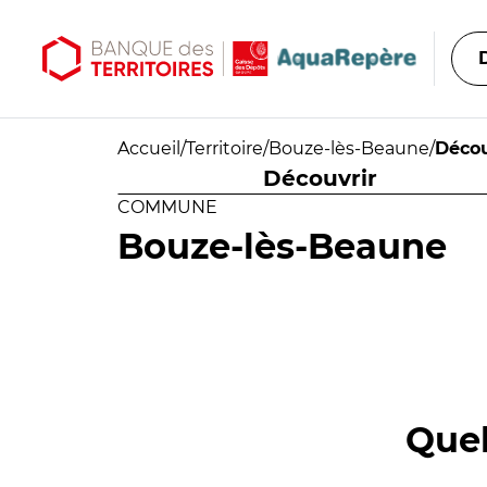
Aller au contenu principal
Aller au menu principal
Accueil
/
Territoire
/
Bouze-lès-Beaune
/
Décou
Découvrir
COMMUNE
Bouze-lès-Beaune
Quel