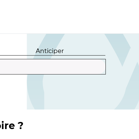
Anticiper
ire ?