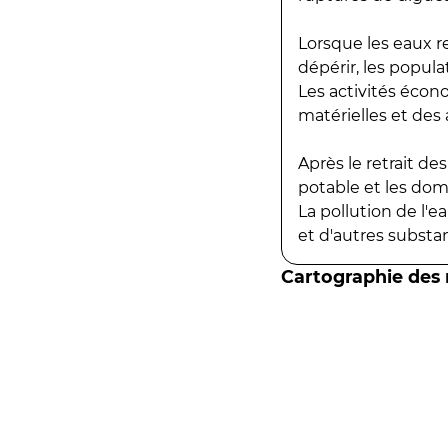
Lorsque les eaux r
dépérir, les popula
Les activités écon
matérielles et des a
Après le retrait d
potable et les do
La pollution de l'
et d'autres substanc
Cartographie des