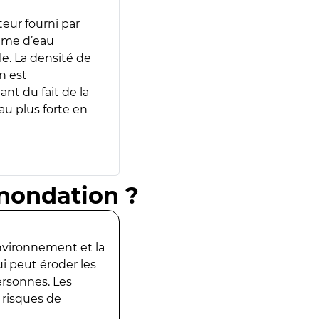
teur fourni par
lume d’eau
e. La densité de
n est
ant du fait de la
u plus forte en
inondation ?
environnement et la
ui peut éroder les
ersonnes. Les
 risques de