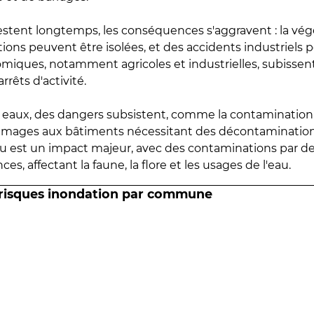
estent longtemps, les conséquences s'aggravent : la vé
tions peuvent être isolées, et des accidents industriels 
omiques, notamment agricoles et industrielles, subissen
rrêts d'activité.
es eaux, des dangers subsistent, comme la contamination
mmages aux bâtiments nécessitant des décontaminations
eau est un impact majeur, avec des contaminations par d
es, affectant la faune, la flore et les usages de l'eau.
 risques inondation par commune