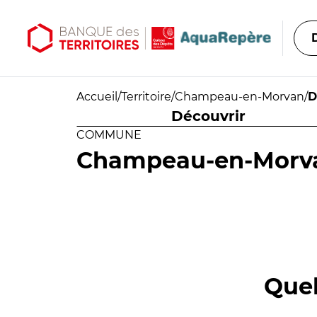
Aller au contenu principal
Aller au menu principal
Accueil
/
Territoire
/
Champeau-en-Morvan
/
D
Découvrir
COMMUNE
Champeau-en-Morv
Quel