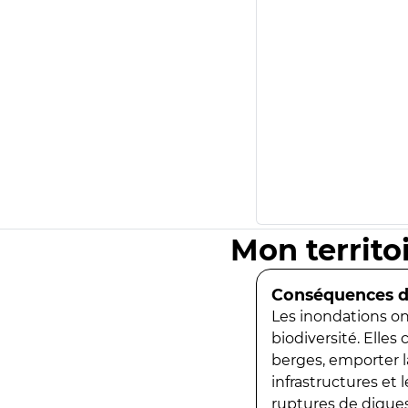
Mon territo
Conséquences de
Les inondations ont
biodiversité. Elles
berges, emporter la
infrastructures et
ruptures de digues