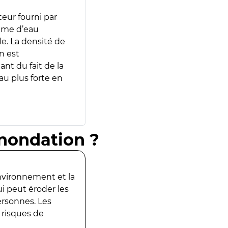
teur fourni par
lume d’eau
e. La densité de
n est
ant du fait de la
u plus forte en
inondation ?
environnement et la
ui peut éroder les
ersonnes. Les
 risques de