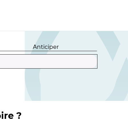
Anticiper
ire ?