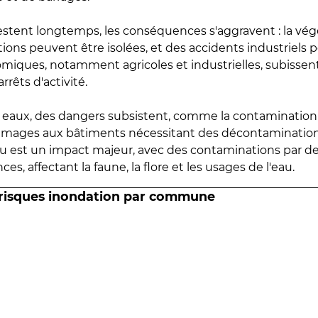
estent longtemps, les conséquences s'aggravent : la vé
tions peuvent être isolées, et des accidents industriels 
omiques, notamment agricoles et industrielles, subissen
rrêts d'activité.
es eaux, des dangers subsistent, comme la contamination
mmages aux bâtiments nécessitant des décontaminations
eau est un impact majeur, avec des contaminations par d
es, affectant la faune, la flore et les usages de l'eau.
 risques inondation par commune