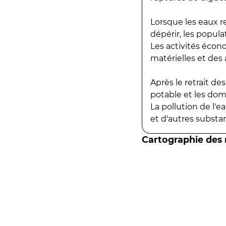
Lorsque les eaux r
dépérir, les popula
Les activités écon
matérielles et des a
Après le retrait d
potable et les do
La pollution de l'
et d'autres substanc
Cartographie des