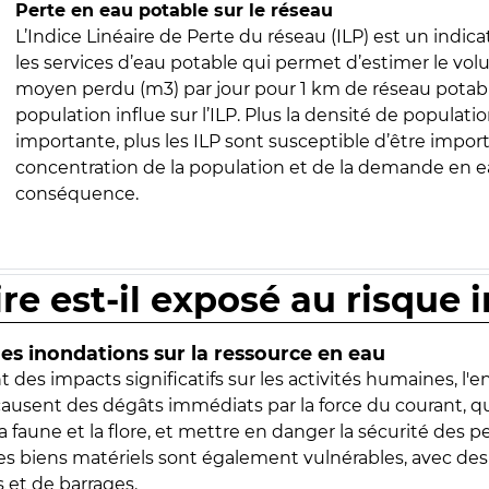
Perte en eau potable sur le réseau
L’Indice Linéaire de Perte du réseau (ILP) est un indica
les services d’eau potable qui permet d’estimer le vo
moyen perdu (m3) par jour pour 1 km de réseau potabl
population influe sur l’ILP. Plus la densité de populatio
importante, plus les ILP sont susceptible d’être import
concentration de la population et de la demande en ea
conséquence.
ire est-il exposé au risque 
s inondations sur la ressource en eau
 des impacts significatifs sur les activités humaines, l'
 causent des dégâts immédiats par la force du courant, q
 faune et la flore, et mettre en danger la sécurité des p
 les biens matériels sont également vulnérables, avec des
 et de barrages.