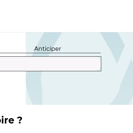
Anticiper
ire ?