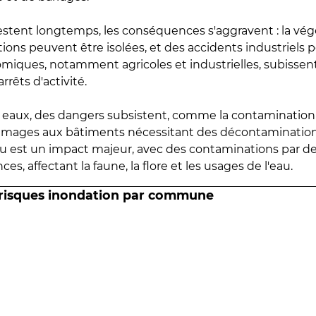
estent longtemps, les conséquences s'aggravent : la vé
tions peuvent être isolées, et des accidents industriels 
omiques, notamment agricoles et industrielles, subissen
rrêts d'activité.
es eaux, des dangers subsistent, comme la contamination
mmages aux bâtiments nécessitant des décontaminations
eau est un impact majeur, avec des contaminations par d
es, affectant la faune, la flore et les usages de l'eau.
 risques inondation par commune