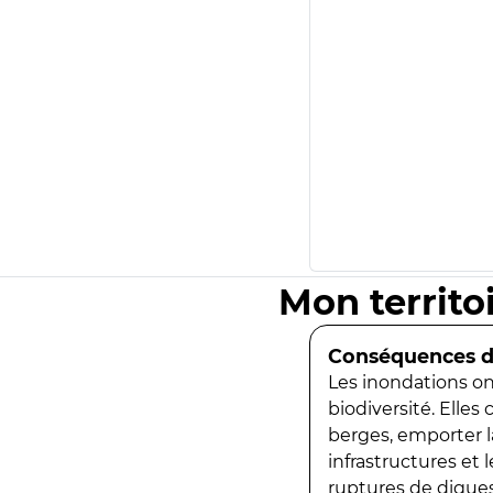
Mon territo
Conséquences de
Les inondations ont
biodiversité. Elles
berges, emporter la
infrastructures et
ruptures de digues