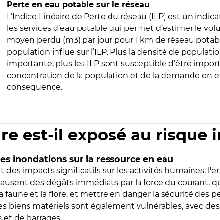
Perte en eau potable sur le réseau
L’Indice Linéaire de Perte du réseau (ILP) est un indica
les services d’eau potable qui permet d’estimer le vo
moyen perdu (m3) par jour pour 1 km de réseau potabl
population influe sur l’ILP. Plus la densité de populatio
importante, plus les ILP sont susceptible d’être import
concentration de la population et de la demande en ea
conséquence.
ire est-il exposé au risque 
s inondations sur la ressource en eau
 des impacts significatifs sur les activités humaines, l'
 causent des dégâts immédiats par la force du courant, q
 faune et la flore, et mettre en danger la sécurité des p
 les biens matériels sont également vulnérables, avec des
 et de barrages.