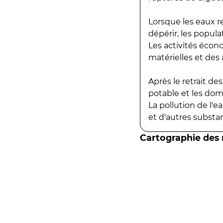
Lorsque les eaux r
dépérir, les popula
Les activités écon
matérielles et des a
Après le retrait d
potable et les do
La pollution de l'
et d'autres substanc
Cartographie des