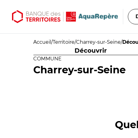
Aller au contenu principal
Aller au menu principal
Accueil
/
Territoire
/
Charrey-sur-Seine
/
Décou
Découvrir
COMMUNE
Charrey-sur-Seine
Quel