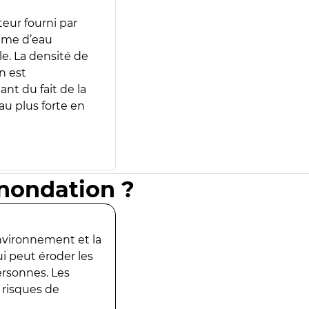
teur fourni par
lume d’eau
e. La densité de
n est
ant du fait de la
u plus forte en
inondation ?
environnement et la
ui peut éroder les
ersonnes. Les
 risques de