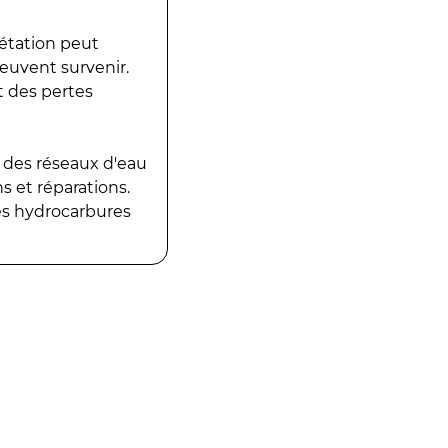
gétation peut
peuvent survenir.
t des pertes
 des réseaux d'eau
 et réparations.
es hydrocarbures