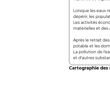
Lorsque les eaux r
dépérir, les popula
Les activités écon
matérielles et des a
Après le retrait d
potable et les do
La pollution de l'
et d'autres substanc
Cartographie des