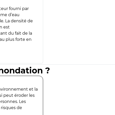
teur fourni par
lume d’eau
e. La densité de
n est
ant du fait de la
u plus forte en
inondation ?
environnement et la
ui peut éroder les
ersonnes. Les
 risques de