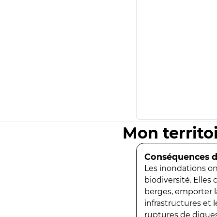
Mon territo
Conséquences de
Les inondations ont
biodiversité. Elles
berges, emporter la
infrastructures et
ruptures de digues