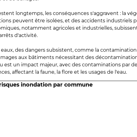
estent longtemps, les conséquences s'aggravent : la vé
tions peuvent être isolées, et des accidents industriels 
omiques, notamment agricoles et industrielles, subissen
rrêts d'activité.
es eaux, des dangers subsistent, comme la contamination
mmages aux bâtiments nécessitant des décontaminations
eau est un impact majeur, avec des contaminations par d
es, affectant la faune, la flore et les usages de l'eau.
 risques inondation par commune