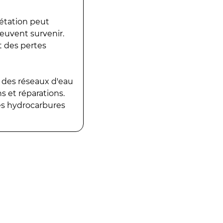
gétation peut
peuvent survenir.
t des pertes
 des réseaux d'eau
 et réparations.
es hydrocarbures