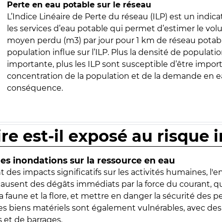
Perte en eau potable sur le réseau
L’Indice Linéaire de Perte du réseau (ILP) est un indica
les services d’eau potable qui permet d’estimer le vo
moyen perdu (m3) par jour pour 1 km de réseau potabl
population influe sur l’ILP. Plus la densité de populatio
importante, plus les ILP sont susceptible d’être import
concentration de la population et de la demande en ea
conséquence.
ire est-il exposé au risque 
s inondations sur la ressource en eau
 des impacts significatifs sur les activités humaines, l'
 causent des dégâts immédiats par la force du courant, q
 faune et la flore, et mettre en danger la sécurité des p
 les biens matériels sont également vulnérables, avec des
 et de barrages.