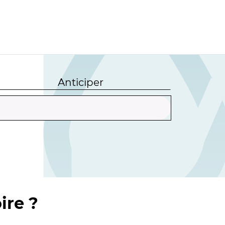
Anticiper
ire ?