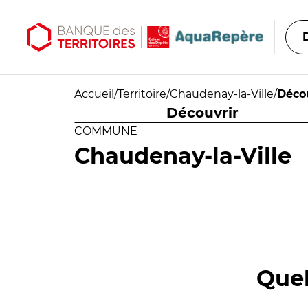
Aller au contenu principal
Aller au menu principal
Accueil
/
Territoire
/
Chaudenay-la-Ville
/
Déco
Découvrir
COMMUNE
Chaudenay-la-Ville
Quel