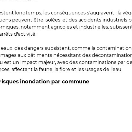
estent longtemps, les conséquences s'aggravent : la vé
tions peuvent être isolées, et des accidents industriels 
omiques, notamment agricoles et industrielles, subissen
rrêts d'activité.
es eaux, des dangers subsistent, comme la contamination
mmages aux bâtiments nécessitant des décontaminations
eau est un impact majeur, avec des contaminations par d
es, affectant la faune, la flore et les usages de l'eau.
 risques inondation par commune