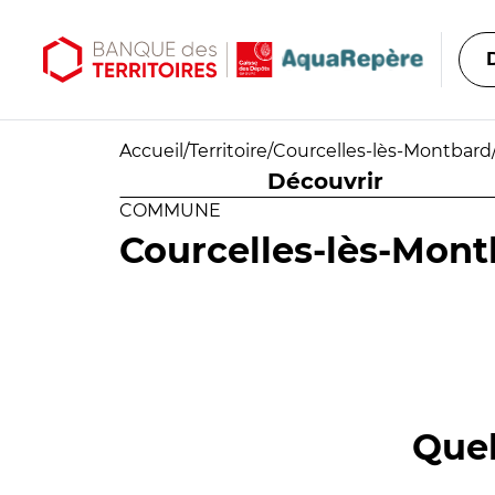
Aller au contenu principal
Aller au menu principal
Accueil
/
Territoire
/
Courcelles-lès-Montbard
Découvrir
COMMUNE
Courcelles-lès-Mon
Quel