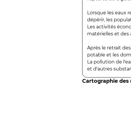
Lorsque les eaux r
dépérir, les popula
Les activités écon
matérielles et des a
Après le retrait d
potable et les do
La pollution de l'
et d'autres substanc
Cartographie des