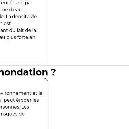
teur fourni par
lume d’eau
e. La densité de
n est
ant du fait de la
u plus forte en
inondation ?
environnement et la
ui peut éroder les
ersonnes. Les
 risques de