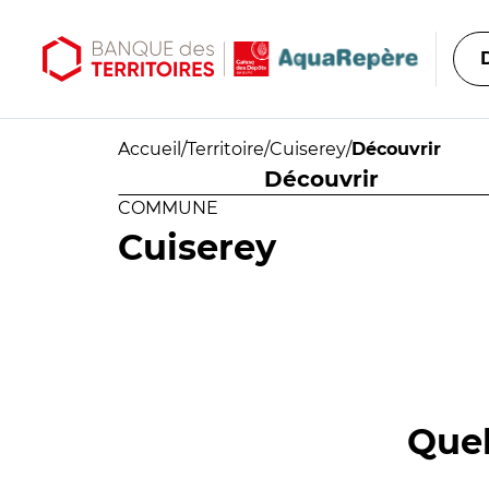
Aller au contenu principal
Aller au menu principal
Accueil
/
Territoire
/
Cuiserey
/
Découvrir
Découvrir
COMMUNE
Cuiserey
Quel