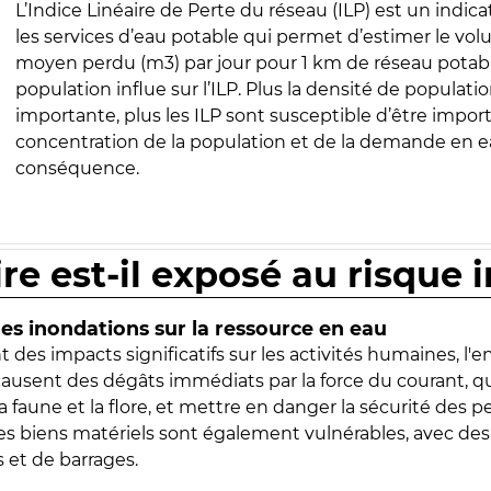
L’Indice Linéaire de Perte du réseau (ILP) est un indica
les services d’eau potable qui permet d’estimer le vo
moyen perdu (m3) par jour pour 1 km de réseau potabl
population influe sur l’ILP. Plus la densité de populatio
importante, plus les ILP sont susceptible d’être import
concentration de la population et de la demande en ea
conséquence.
ire est-il exposé au risque 
s inondations sur la ressource en eau
 des impacts significatifs sur les activités humaines, l'
 causent des dégâts immédiats par la force du courant, q
 faune et la flore, et mettre en danger la sécurité des p
 les biens matériels sont également vulnérables, avec des
 et de barrages.