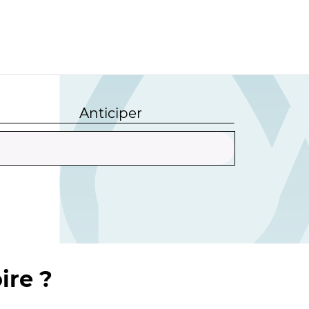
Anticiper
ire ?