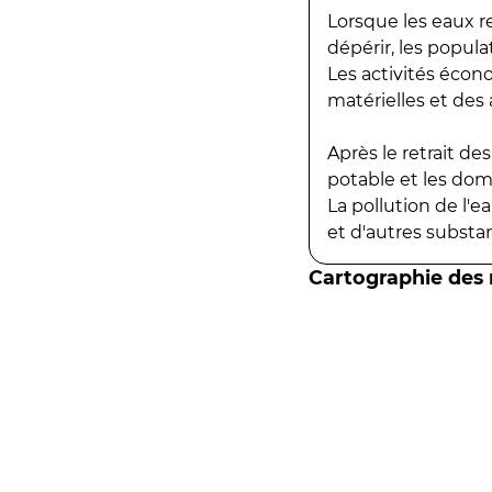
Lorsque les eaux r
dépérir, les popula
Les activités écon
matérielles et des a
Après le retrait d
potable et les do
La pollution de l'
et d'autres substanc
Cartographie des