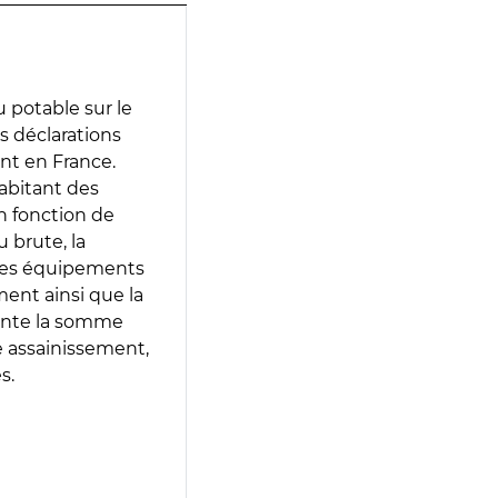
 potable sur le
es déclarations
ent en France.
abitant des
en fonction de
 brute, la
 les équipements
ment ainsi que la
sente la somme
e assainissement,
s.