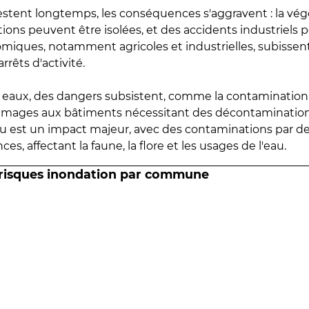
estent longtemps, les conséquences s'aggravent : la vé
tions peuvent être isolées, et des accidents industriels 
omiques, notamment agricoles et industrielles, subissen
rrêts d'activité.
es eaux, des dangers subsistent, comme la contamination
mmages aux bâtiments nécessitant des décontaminations
eau est un impact majeur, avec des contaminations par d
es, affectant la faune, la flore et les usages de l'eau.
 risques inondation par commune