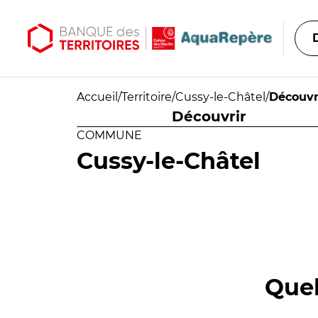
Aller au contenu principal
Aller au menu principal
Accueil
/
Territoire
/
Cussy-le-Châtel
/
Découvr
Découvrir
COMMUNE
Cussy-le-Châtel
Quel