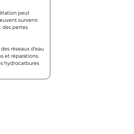
gétation peut
peuvent survenir.
t des pertes
 des réseaux d'eau
 et réparations.
es hydrocarbures