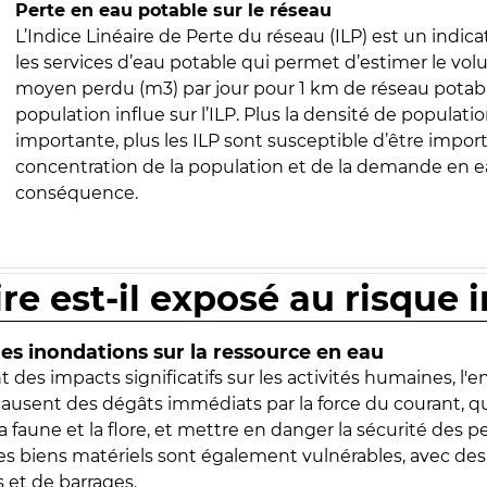
Perte en eau potable sur le réseau
L’Indice Linéaire de Perte du réseau (ILP) est un indica
les services d’eau potable qui permet d’estimer le vo
moyen perdu (m3) par jour pour 1 km de réseau potabl
population influe sur l’ILP. Plus la densité de populatio
importante, plus les ILP sont susceptible d’être import
concentration de la population et de la demande en ea
conséquence.
ire est-il exposé au risque 
s inondations sur la ressource en eau
 des impacts significatifs sur les activités humaines, l'
 causent des dégâts immédiats par la force du courant, q
 faune et la flore, et mettre en danger la sécurité des p
 les biens matériels sont également vulnérables, avec des
 et de barrages.