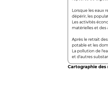
Lorsque les eaux r
dépérir, les popula
Les activités écon
matérielles et des a
Après le retrait d
potable et les do
La pollution de l'
et d'autres substanc
Cartographie des