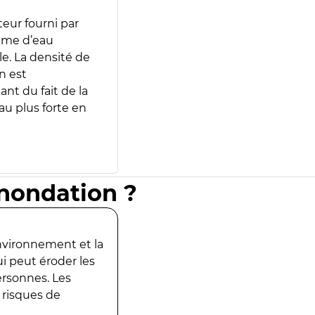
teur fourni par
lume d’eau
e. La densité de
n est
ant du fait de la
u plus forte en
inondation ?
environnement et la
ui peut éroder les
ersonnes. Les
 risques de