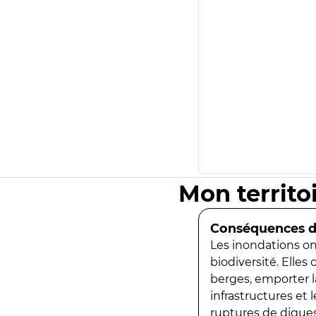
Mon territo
Conséquences de
Les inondations ont
biodiversité. Elles
berges, emporter la
infrastructures et
ruptures de digues