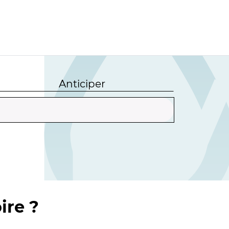
Anticiper
ire ?