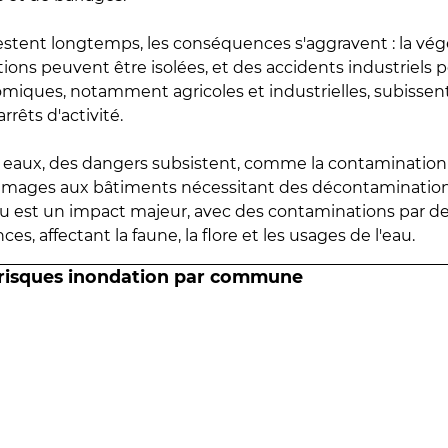
estent longtemps, les conséquences s'aggravent : la vé
tions peuvent être isolées, et des accidents industriels 
omiques, notamment agricoles et industrielles, subissen
rrêts d'activité.
es eaux, des dangers subsistent, comme la contamination
mmages aux bâtiments nécessitant des décontaminations
eau est un impact majeur, avec des contaminations par d
es, affectant la faune, la flore et les usages de l'eau.
 risques inondation par commune