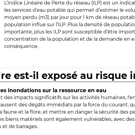
L’Indice Linéaire de Perte du réseau (ILP) est un indica
les services d’eau potable qui permet d’estimer le vo
moyen perdu (m3) par jour pour 1 km de réseau potabl
population influe sur l’ILP. Plus la densité de populatio
importante, plus les ILP sont susceptible d’être import
concentration de la population et de la demande en ea
conséquence.
ire est-il exposé au risque 
s inondations sur la ressource en eau
 des impacts significatifs sur les activités humaines, l'
 causent des dégâts immédiats par la force du courant, q
 faune et la flore, et mettre en danger la sécurité des p
 les biens matériels sont également vulnérables, avec des
 et de barrages.