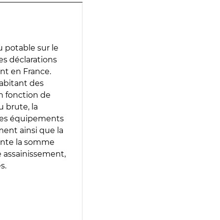
 potable sur le
des déclarations
ent en France.
abitant des
en fonction de
 brute, la
 les équipements
ment ainsi que la
sente la somme
e assainissement,
s.