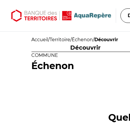
Aller au contenu principal
Aller au menu principal
Accueil
/
Territoire
/
Échenon
/
Découvrir
Découvrir
COMMUNE
Échenon
Quel