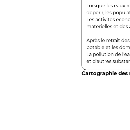
Lorsque les eaux r
dépérir, les popula
Les activités écon
matérielles et des a
Après le retrait d
potable et les do
La pollution de l'
et d'autres substanc
Cartographie des