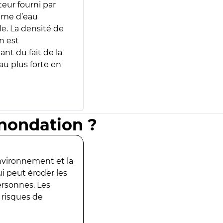
teur fourni par
lume d’eau
e. La densité de
n est
ant du fait de la
u plus forte en
inondation ?
environnement et la
ui peut éroder les
ersonnes. Les
 risques de