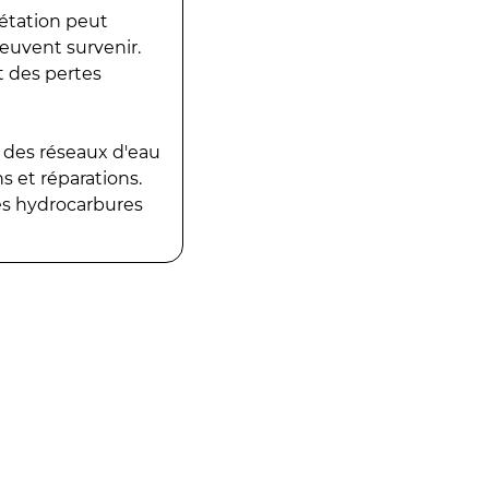
gétation peut
peuvent survenir.
t des pertes
 des réseaux d'eau
 et réparations.
es hydrocarbures