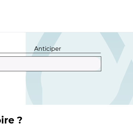
Anticiper
ire ?