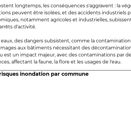
estent longtemps, les conséquences s'aggravent : la vé
tions peuvent être isolées, et des accidents industriels 
omiques, notamment agricoles et industrielles, subissen
rrêts d'activité.
es eaux, des dangers subsistent, comme la contamination
mmages aux bâtiments nécessitant des décontaminations
eau est un impact majeur, avec des contaminations par d
es, affectant la faune, la flore et les usages de l'eau.
 risques inondation par commune