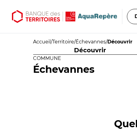
Aller au contenu principal
Aller au menu principal
Accueil
/
Territoire
/
Échevannes
/
Découvrir
Découvrir
COMMUNE
Échevannes
Quel