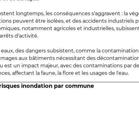
estent longtemps, les conséquences s'aggravent : la vé
tions peuvent être isolées, et des accidents industriels 
omiques, notamment agricoles et industrielles, subissen
rrêts d'activité.
es eaux, des dangers subsistent, comme la contamination
mmages aux bâtiments nécessitant des décontaminations
eau est un impact majeur, avec des contaminations par d
es, affectant la faune, la flore et les usages de l'eau.
 risques inondation par commune