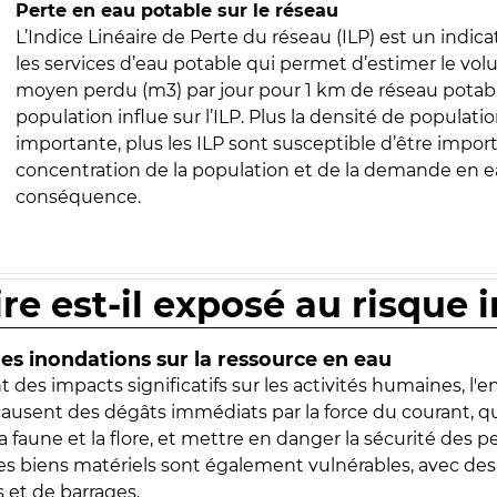
Perte en eau potable sur le réseau
L’Indice Linéaire de Perte du réseau (ILP) est un indica
les services d’eau potable qui permet d’estimer le vo
moyen perdu (m3) par jour pour 1 km de réseau potabl
population influe sur l’ILP. Plus la densité de populatio
importante, plus les ILP sont susceptible d’être import
concentration de la population et de la demande en ea
conséquence.
ire est-il exposé au risque 
s inondations sur la ressource en eau
 des impacts significatifs sur les activités humaines, l'
 causent des dégâts immédiats par la force du courant, q
 faune et la flore, et mettre en danger la sécurité des p
 les biens matériels sont également vulnérables, avec des
 et de barrages.