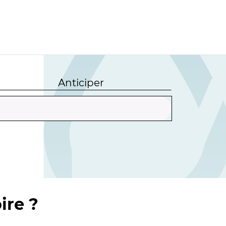
Anticiper
ire ?