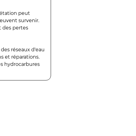
gétation peut
peuvent survenir.
t des pertes
 des réseaux d'eau
 et réparations.
es hydrocarbures