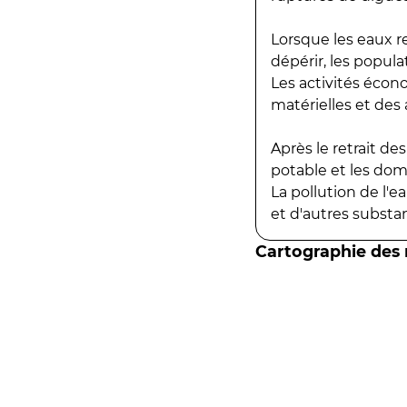
Lorsque les eaux r
dépérir, les popula
Les activités écon
matérielles et des a
Après le retrait d
potable et les do
La pollution de l'
et d'autres substanc
Cartographie des