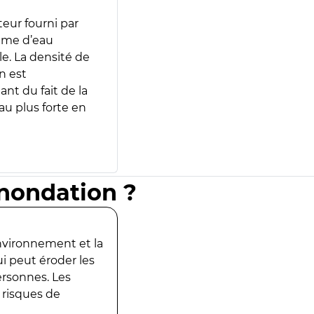
teur fourni par
lume d’eau
e. La densité de
n est
ant du fait de la
u plus forte en
inondation ?
environnement et la
ui peut éroder les
ersonnes. Les
 risques de