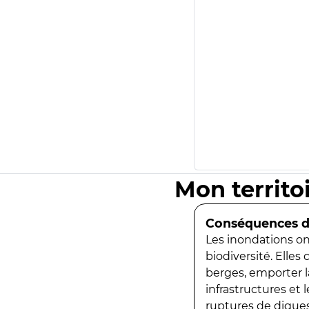
Mon territo
Conséquences de
Les inondations ont
biodiversité. Elles
berges, emporter la
infrastructures et
ruptures de digues