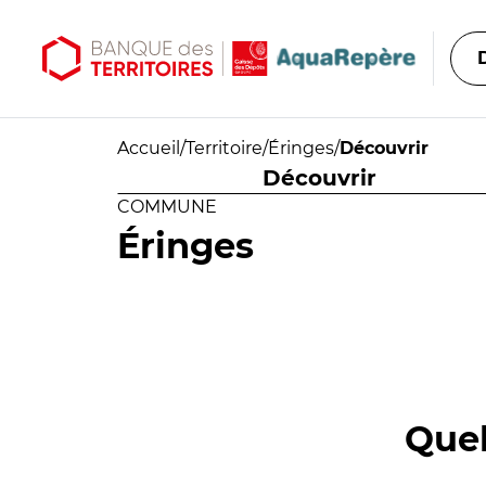
Aller au contenu principal
Aller au menu principal
Accueil
/
Territoire
/
Éringes
/
Découvrir
Découvrir
COMMUNE
Éringes
Quel