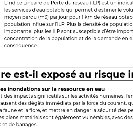
L’Indice Linéaire de Perte du réseau (ILP) est un indica
les services d’eau potable qui permet d’estimer le vo
moyen perdu (m3) par jour pour 1 km de réseau potabl
population influe sur l’ILP. Plus la densité de populatio
importante, plus les ILP sont susceptible d’être import
concentration de la population et de la demande en ea
conséquence.
ire est-il exposé au risque 
s inondations sur la ressource en eau
 des impacts significatifs sur les activités humaines, l'
 causent des dégâts immédiats par la force du courant, q
 faune et la flore, et mettre en danger la sécurité des p
 les biens matériels sont également vulnérables, avec des
 et de barrages.