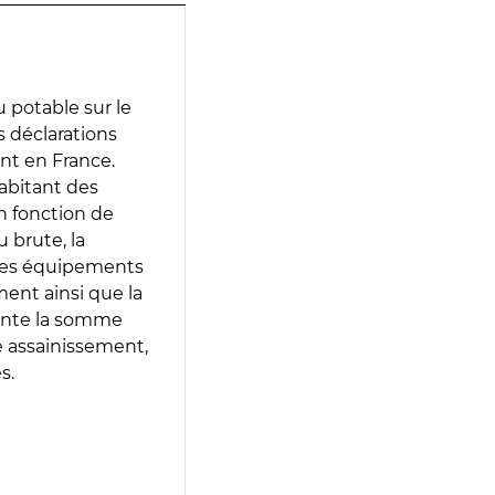
 potable sur le
es déclarations
ent en France.
abitant des
en fonction de
 brute, la
 les équipements
ment ainsi que la
sente la somme
e assainissement,
s.