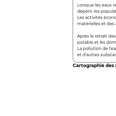
Lorsque les eaux r
dépérir, les popula
Les activités écon
matérielles et des a
Après le retrait d
potable et les do
La pollution de l'
et d'autres substanc
Cartographie des