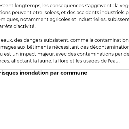
estent longtemps, les conséquences s'aggravent : la vé
tions peuvent être isolées, et des accidents industriels 
omiques, notamment agricoles et industrielles, subissen
rrêts d'activité.
es eaux, des dangers subsistent, comme la contamination
mmages aux bâtiments nécessitant des décontaminations
eau est un impact majeur, avec des contaminations par d
es, affectant la faune, la flore et les usages de l'eau.
 risques inondation par commune