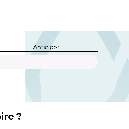
Anticiper
ire ?