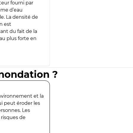
teur fourni par
lume d’eau
e. La densité de
n est
ant du fait de la
u plus forte en
inondation ?
environnement et la
ui peut éroder les
ersonnes. Les
 risques de