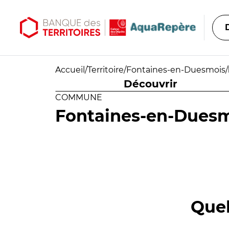
Aller au contenu principal
Aller au menu principal
Accueil
/
Territoire
/
Fontaines-en-Duesmois
/
Découvrir
COMMUNE
Fontaines-en-Dues
Quel