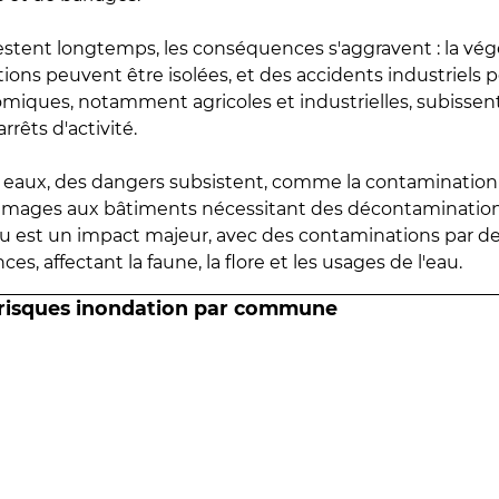
estent longtemps, les conséquences s'aggravent : la vé
tions peuvent être isolées, et des accidents industriels 
omiques, notamment agricoles et industrielles, subissen
rrêts d'activité.
es eaux, des dangers subsistent, comme la contamination
mmages aux bâtiments nécessitant des décontaminations
eau est un impact majeur, avec des contaminations par d
es, affectant la faune, la flore et les usages de l'eau.
 risques inondation par commune