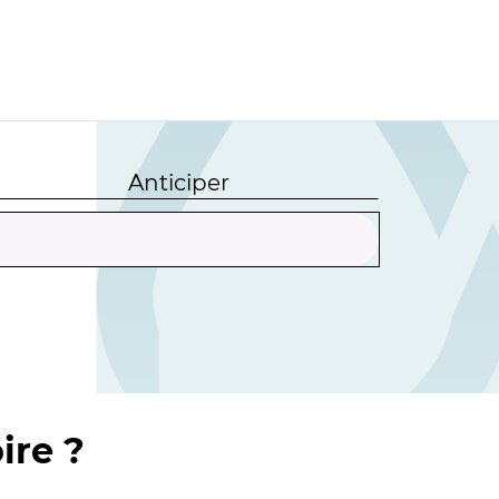
Anticiper
ire ?