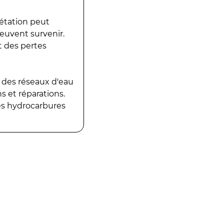
gétation peut
peuvent survenir.
t des pertes
 des réseaux d'eau
 et réparations.
es hydrocarbures