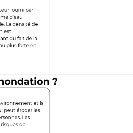
teur fourni par
lume d’eau
e. La densité de
n est
ant du fait de la
u plus forte en
inondation ?
environnement et la
ui peut éroder les
ersonnes. Les
 risques de