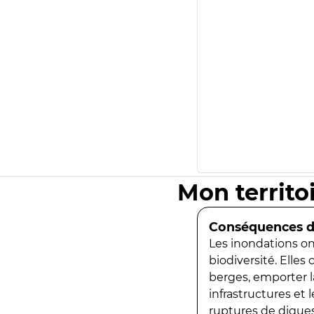
Mon territo
Conséquences de
Les inondations ont
biodiversité. Elles
berges, emporter la
infrastructures et
ruptures de digues