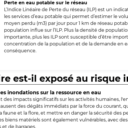
Perte en eau potable sur le réseau
L’Indice Linéaire de Perte du réseau (ILP) est un indica
les services d’eau potable qui permet d’estimer le vo
moyen perdu (m3) par jour pour 1 km de réseau potabl
population influe sur l’ILP. Plus la densité de populatio
importante, plus les ILP sont susceptible d’être import
concentration de la population et de la demande en ea
conséquence.
ire est-il exposé au risque 
s inondations sur la ressource en eau
 des impacts significatifs sur les activités humaines, l'
 causent des dégâts immédiats par la force du courant, q
 faune et la flore, et mettre en danger la sécurité des p
 les biens matériels sont également vulnérables, avec des
 et de barrages.