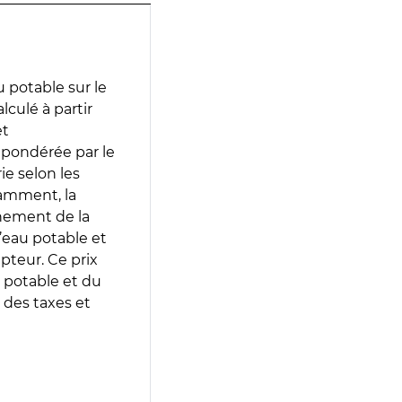
 potable sur le
lculé à partir
et
 pondérée par le
e selon les
tamment, la
gnement de la
’eau potable et
epteur. Ce prix
 potable et du
 des taxes et