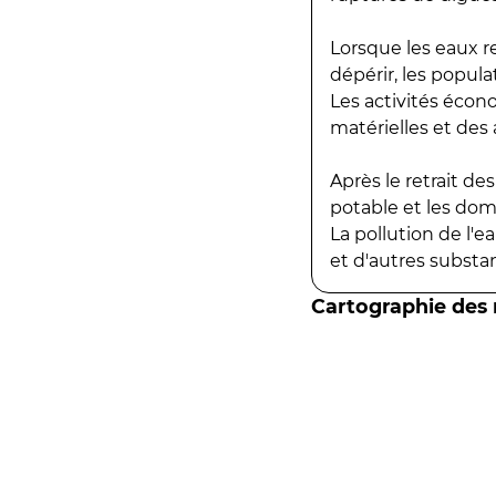
Lorsque les eaux r
dépérir, les popula
Les activités écon
matérielles et des a
Après le retrait d
potable et les do
La pollution de l'
et d'autres substanc
Cartographie des