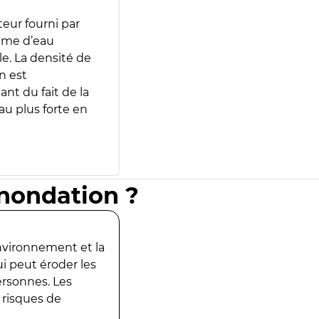
teur fourni par
lume d’eau
e. La densité de
n est
ant du fait de la
u plus forte en
inondation ?
environnement et la
ui peut éroder les
ersonnes. Les
 risques de