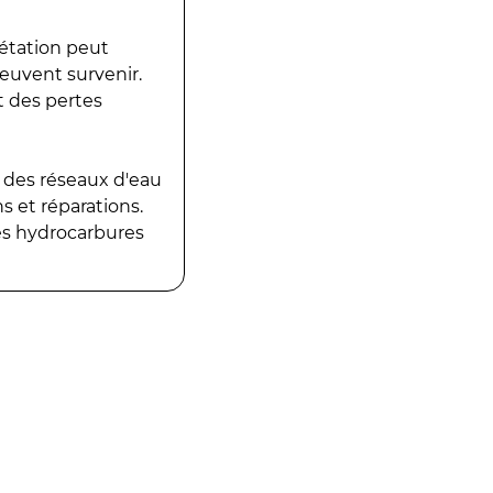
gétation peut
peuvent survenir.
t des pertes
 des réseaux d'eau
 et réparations.
es hydrocarbures