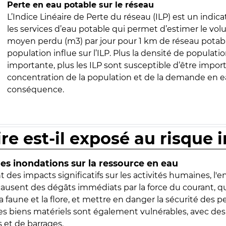
Perte en eau potable sur le réseau
L’Indice Linéaire de Perte du réseau (ILP) est un indica
les services d’eau potable qui permet d’estimer le vo
moyen perdu (m3) par jour pour 1 km de réseau potabl
population influe sur l’ILP. Plus la densité de populatio
importante, plus les ILP sont susceptible d’être import
concentration de la population et de la demande en ea
conséquence.
ire est-il exposé au risque 
s inondations sur la ressource en eau
 des impacts significatifs sur les activités humaines, l'
 causent des dégâts immédiats par la force du courant, q
 faune et la flore, et mettre en danger la sécurité des p
 les biens matériels sont également vulnérables, avec des
 et de barrages.