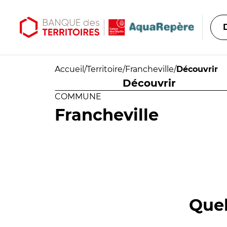
Aller au contenu principal
Aller au menu principal
Accueil
/
Territoire
/
Francheville
/
Découvrir
Découvrir
COMMUNE
Francheville
Quel