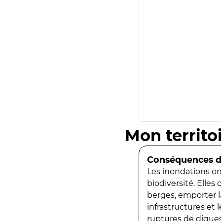
Mon territo
Conséquences de
Les inondations ont
biodiversité. Elles
berges, emporter la
infrastructures et
ruptures de digues