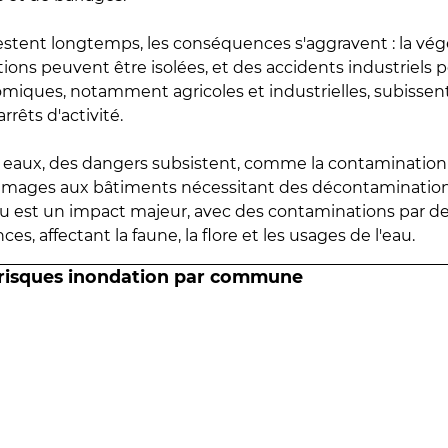
estent longtemps, les conséquences s'aggravent : la vé
tions peuvent être isolées, et des accidents industriels 
omiques, notamment agricoles et industrielles, subissen
rrêts d'activité.
es eaux, des dangers subsistent, comme la contamination
mmages aux bâtiments nécessitant des décontaminations
eau est un impact majeur, avec des contaminations par d
es, affectant la faune, la flore et les usages de l'eau.
 risques inondation par commune