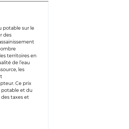
 potable sur le
ir des
d’assainissement
 nombre
es territoires en
lité de l’eau
source, les
t
epteur. Ce prix
 potable et du
 des taxes et