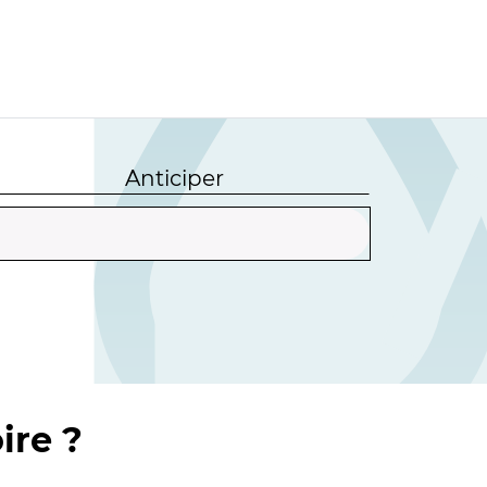
Anticiper
ire ?