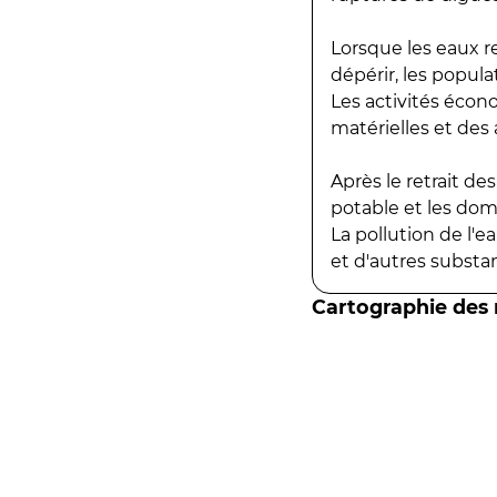
Lorsque les eaux r
dépérir, les popula
Les activités écon
matérielles et des a
Après le retrait d
potable et les do
La pollution de l'
et d'autres substanc
Cartographie des