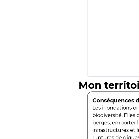
Mon territo
Conséquences de
Les inondations ont
biodiversité. Elles
berges, emporter la
infrastructures et
ruptures de digues