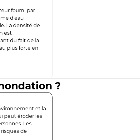
teur fourni par
lume d’eau
e. La densité de
n est
ant du fait de la
u plus forte en
inondation ?
environnement et la
ui peut éroder les
ersonnes. Les
 risques de