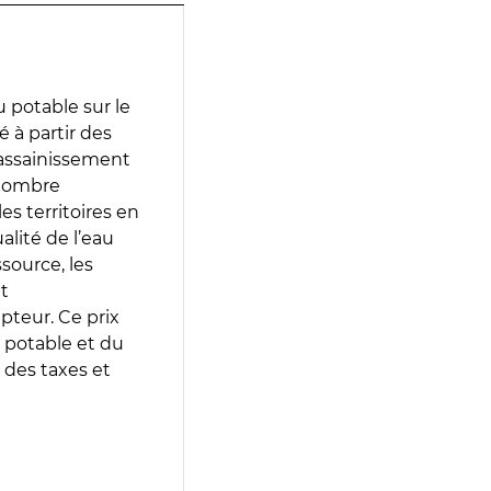
 potable sur le
é à partir des
d’assainissement
 nombre
es territoires en
lité de l’eau
source, les
t
epteur. Ce prix
 potable et du
 des taxes et