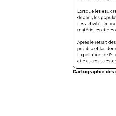
Lorsque les eaux r
dépérir, les popula
Les activités écon
matérielles et des a
Après le retrait d
potable et les do
La pollution de l'
et d'autres substanc
Cartographie des