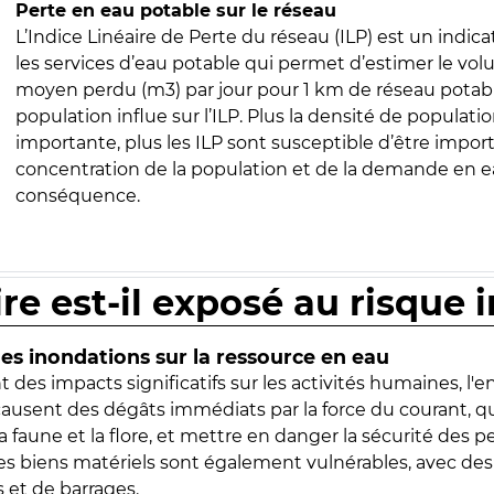
Perte en eau potable sur le réseau
L’Indice Linéaire de Perte du réseau (ILP) est un indica
les services d’eau potable qui permet d’estimer le vo
moyen perdu (m3) par jour pour 1 km de réseau potabl
population influe sur l’ILP. Plus la densité de populatio
importante, plus les ILP sont susceptible d’être import
concentration de la population et de la demande en ea
conséquence.
ire est-il exposé au risque 
s inondations sur la ressource en eau
 des impacts significatifs sur les activités humaines, l'
 causent des dégâts immédiats par la force du courant, q
 faune et la flore, et mettre en danger la sécurité des p
 les biens matériels sont également vulnérables, avec des
 et de barrages.