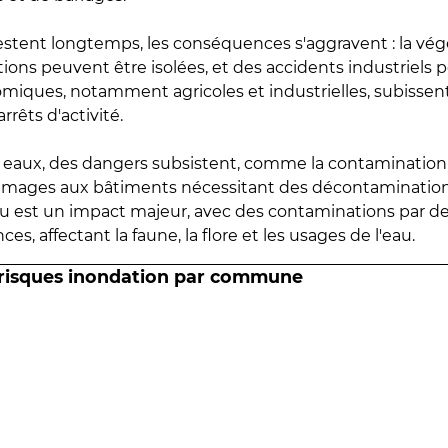
estent longtemps, les conséquences s'aggravent : la vé
tions peuvent être isolées, et des accidents industriels 
omiques, notamment agricoles et industrielles, subissen
rrêts d'activité.
es eaux, des dangers subsistent, comme la contamination
mmages aux bâtiments nécessitant des décontaminations
eau est un impact majeur, avec des contaminations par d
es, affectant la faune, la flore et les usages de l'eau.
 risques inondation par commune