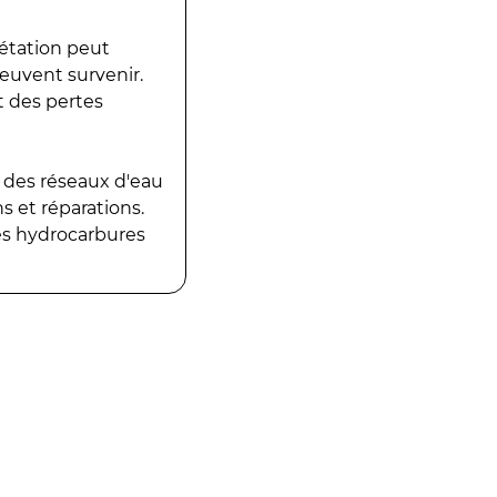
gétation peut
peuvent survenir.
t des pertes
 des réseaux d'eau
 et réparations.
es hydrocarbures