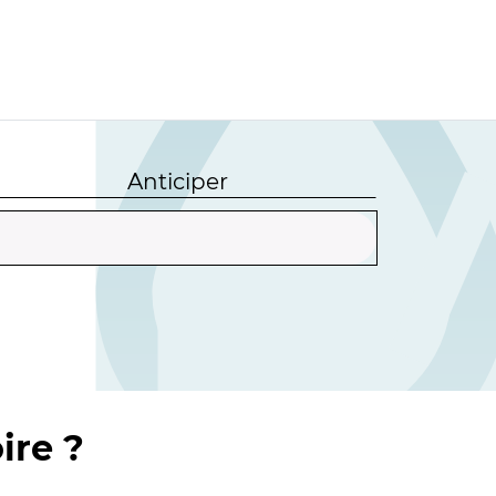
Anticiper
ire ?