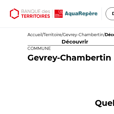
Aller au contenu principal
Aller au menu principal
Accueil
/
Territoire
/
Gevrey-Chambertin
/
Déc
Découvrir
COMMUNE
Gevrey-Chambertin
Quel