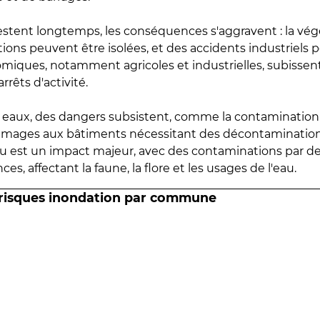
estent longtemps, les conséquences s'aggravent : la vé
tions peuvent être isolées, et des accidents industriels 
omiques, notamment agricoles et industrielles, subissen
rrêts d'activité.
es eaux, des dangers subsistent, comme la contamination
mmages aux bâtiments nécessitant des décontaminations
eau est un impact majeur, avec des contaminations par d
es, affectant la faune, la flore et les usages de l'eau.
 risques inondation par commune