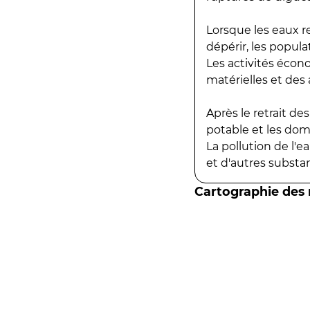
Lorsque les eaux r
dépérir, les popula
Les activités écon
matérielles et des a
Après le retrait d
potable et les do
La pollution de l'
et d'autres substanc
Cartographie des