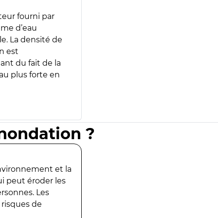
teur fourni par
lume d’eau
e. La densité de
n est
ant du fait de la
u plus forte en
inondation ?
environnement et la
ui peut éroder les
ersonnes. Les
 risques de