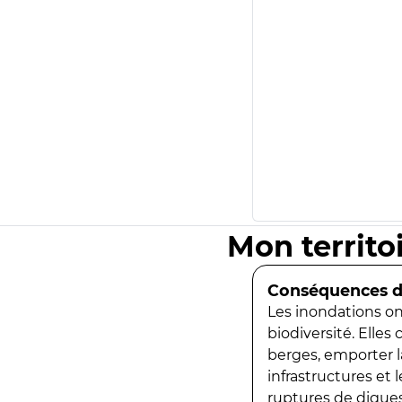
Mon territo
Conséquences de
Les inondations ont
biodiversité. Elles
berges, emporter la
infrastructures et
ruptures de digues