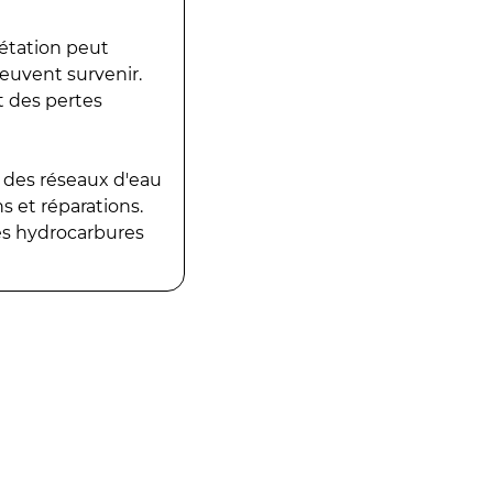
gétation peut
peuvent survenir.
t des pertes
 des réseaux d'eau
 et réparations.
es hydrocarbures