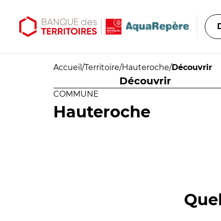
Aller au contenu principal
Aller au menu principal
Accueil
/
Territoire
/
Hauteroche
/
Découvrir
Découvrir
COMMUNE
Hauteroche
Quel