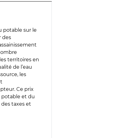
 potable sur le
r des
d’assainissement
 nombre
es territoires en
lité de l’eau
source, les
t
epteur. Ce prix
 potable et du
 des taxes et