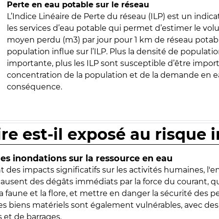
Perte en eau potable sur le réseau
L’Indice Linéaire de Perte du réseau (ILP) est un indica
les services d’eau potable qui permet d’estimer le vo
moyen perdu (m3) par jour pour 1 km de réseau potabl
population influe sur l’ILP. Plus la densité de populatio
importante, plus les ILP sont susceptible d’être import
concentration de la population et de la demande en ea
conséquence.
ire est-il exposé au risque 
s inondations sur la ressource en eau
 des impacts significatifs sur les activités humaines, l'
 causent des dégâts immédiats par la force du courant, q
 faune et la flore, et mettre en danger la sécurité des p
 les biens matériels sont également vulnérables, avec des
 et de barrages.