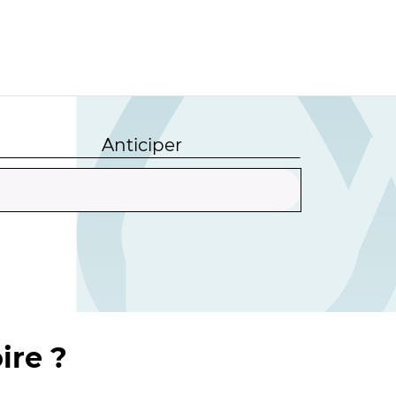
Anticiper
ire ?