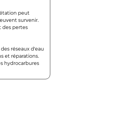
gétation peut
peuvent survenir.
t des pertes
 des réseaux d'eau
 et réparations.
es hydrocarbures