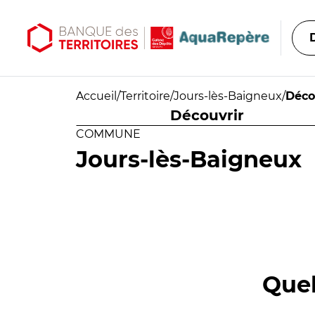
Aller au contenu principal
Aller au menu principal
Accueil
/
Territoire
/
Jours-lès-Baigneux
/
Déco
Découvrir
COMMUNE
Jours-lès-Baigneux
Quel