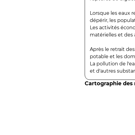
Lorsque les eaux r
dépérir, les popula
Les activités écon
matérielles et des a
Après le retrait d
potable et les do
La pollution de l'
et d'autres substanc
Cartographie des