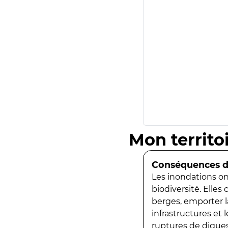
Mon territo
Conséquences de
Les inondations ont
biodiversité. Elles
berges, emporter la
infrastructures et
ruptures de digues