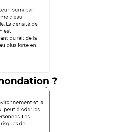
teur fourni par
lume d’eau
e. La densité de
n est
ant du fait de la
u plus forte en
inondation ?
environnement et la
ui peut éroder les
ersonnes. Les
 risques de