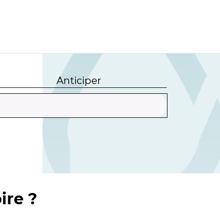
Anticiper
ire ?