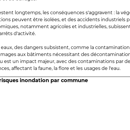
estent longtemps, les conséquences s'aggravent : la vé
tions peuvent être isolées, et des accidents industriels 
omiques, notamment agricoles et industrielles, subissen
rrêts d'activité.
es eaux, des dangers subsistent, comme la contamination
mmages aux bâtiments nécessitant des décontaminations
eau est un impact majeur, avec des contaminations par d
es, affectant la faune, la flore et les usages de l'eau.
 risques inondation par commune