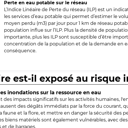
Perte en eau potable sur le réseau
L’Indice Linéaire de Perte du réseau (ILP) est un indica
les services d’eau potable qui permet d’estimer le vo
moyen perdu (m3) par jour pour 1 km de réseau potabl
population influe sur l’ILP. Plus la densité de populatio
importante, plus les ILP sont susceptible d’être import
concentration de la population et de la demande en ea
conséquence.
ire est-il exposé au risque 
s inondations sur la ressource en eau
 des impacts significatifs sur les activités humaines, l'
 causent des dégâts immédiats par la force du courant, q
 faune et la flore, et mettre en danger la sécurité des p
 les biens matériels sont également vulnérables, avec des
 et de barrages.