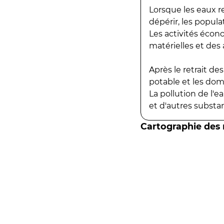
Lorsque les eaux r
dépérir, les popula
Les activités écon
matérielles et des a
Après le retrait d
potable et les do
La pollution de l'
et d'autres substanc
Cartographie des