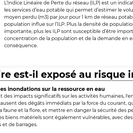
L’Indice Linéaire de Perte du réseau (ILP) est un indica
les services d’eau potable qui permet d’estimer le vo
moyen perdu (m3) par jour pour 1 km de réseau potabl
population influe sur l’ILP. Plus la densité de populatio
importante, plus les ILP sont susceptible d’être import
concentration de la population et de la demande en ea
conséquence.
ire est-il exposé au risque 
s inondations sur la ressource en eau
 des impacts significatifs sur les activités humaines, l'
 causent des dégâts immédiats par la force du courant, q
 faune et la flore, et mettre en danger la sécurité des p
 les biens matériels sont également vulnérables, avec des
 et de barrages.