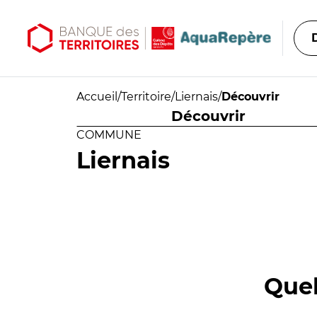
Aller au contenu principal
Aller au menu principal
Accueil
/
Territoire
/
Liernais
/
Découvrir
Découvrir
COMMUNE
Liernais
Quel