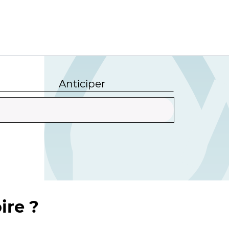
Anticiper
ire ?