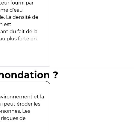
teur fourni par
lume d’eau
e. La densité de
n est
ant du fait de la
u plus forte en
inondation ?
environnement et la
ui peut éroder les
ersonnes. Les
 risques de