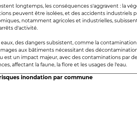
estent longtemps, les conséquences s'aggravent : la vé
tions peuvent être isolées, et des accidents industriels 
omiques, notamment agricoles et industrielles, subissen
rrêts d'activité.
es eaux, des dangers subsistent, comme la contamination
mmages aux bâtiments nécessitant des décontaminations
eau est un impact majeur, avec des contaminations par d
es, affectant la faune, la flore et les usages de l'eau.
 risques inondation par commune