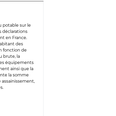
 potable sur le
es déclarations
ent en France.
abitant des
en fonction de
 brute, la
 les équipements
ment ainsi que la
sente la somme
e assainissement,
s.