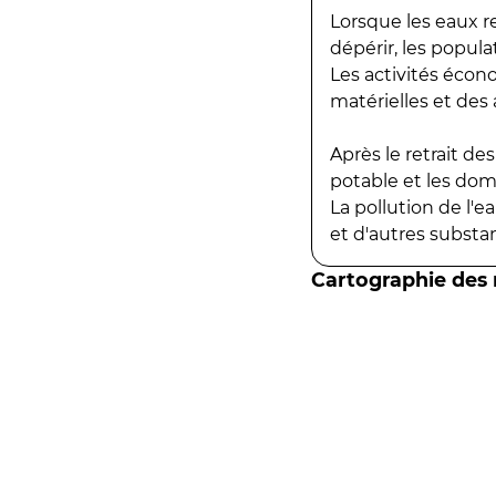
Lorsque les eaux r
dépérir, les popula
Les activités écon
matérielles et des a
Après le retrait d
potable et les do
La pollution de l'
et d'autres substanc
Cartographie des