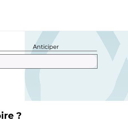
Anticiper
ire ?