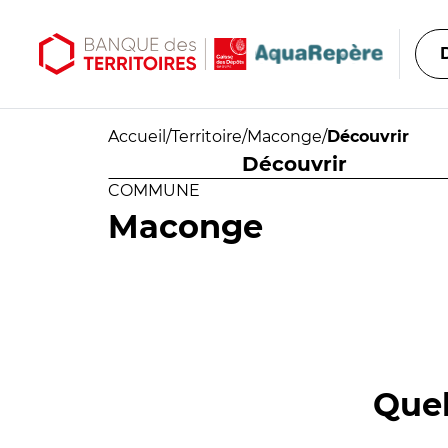
Aller au contenu principal
Aller au menu principal
Accueil
/
Territoire
/
Maconge
/
Découvrir
Découvrir
COMMUNE
Maconge
Quel