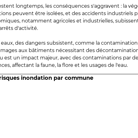
estent longtemps, les conséquences s'aggravent : la vé
tions peuvent être isolées, et des accidents industriels 
omiques, notamment agricoles et industrielles, subissen
rrêts d'activité.
es eaux, des dangers subsistent, comme la contamination
mmages aux bâtiments nécessitant des décontaminations
eau est un impact majeur, avec des contaminations par d
es, affectant la faune, la flore et les usages de l'eau.
 risques inondation par commune