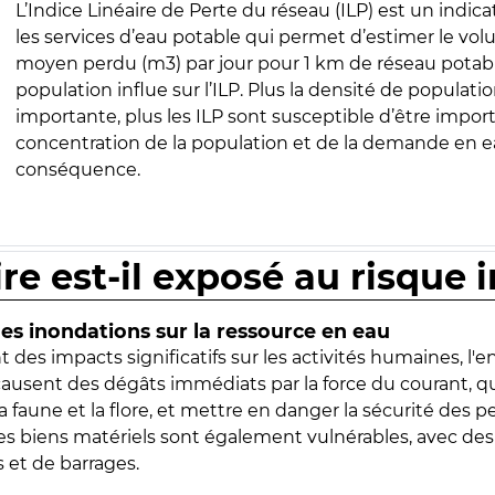
L’Indice Linéaire de Perte du réseau (ILP) est un indica
les services d’eau potable qui permet d’estimer le vo
moyen perdu (m3) par jour pour 1 km de réseau potabl
population influe sur l’ILP. Plus la densité de populatio
importante, plus les ILP sont susceptible d’être import
concentration de la population et de la demande en ea
conséquence.
ire est-il exposé au risque 
s inondations sur la ressource en eau
 des impacts significatifs sur les activités humaines, l'
 causent des dégâts immédiats par la force du courant, q
 faune et la flore, et mettre en danger la sécurité des p
 les biens matériels sont également vulnérables, avec des
 et de barrages.