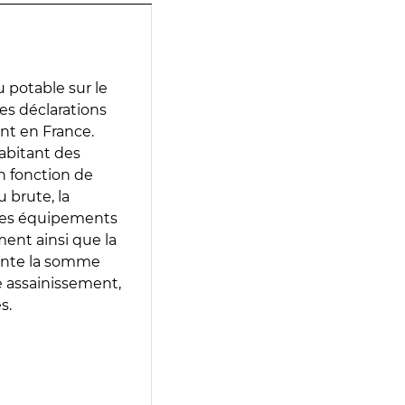
 potable sur le
des déclarations
ent en France.
abitant des
en fonction de
 brute, la
 les équipements
ment ainsi que la
sente la somme
e assainissement,
s.