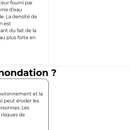
teur fourni par
lume d’eau
e. La densité de
n est
ant du fait de la
u plus forte en
inondation ?
environnement et la
ui peut éroder les
ersonnes. Les
 risques de