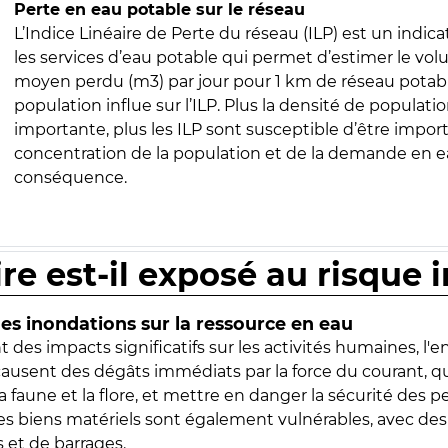
Perte en eau potable sur le réseau
L’Indice Linéaire de Perte du réseau (ILP) est un indica
les services d’eau potable qui permet d’estimer le vo
moyen perdu (m3) par jour pour 1 km de réseau potabl
population influe sur l’ILP. Plus la densité de populatio
importante, plus les ILP sont susceptible d’être import
concentration de la population et de la demande en ea
conséquence.
ire est-il exposé au risque 
s inondations sur la ressource en eau
 des impacts significatifs sur les activités humaines, l'
 causent des dégâts immédiats par la force du courant, q
 faune et la flore, et mettre en danger la sécurité des p
 les biens matériels sont également vulnérables, avec des
 et de barrages.