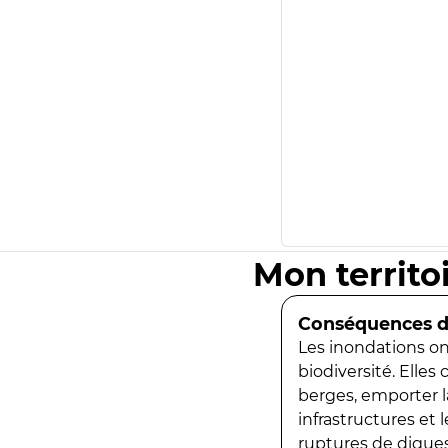
Mon territo
Conséquences de
Les inondations ont
biodiversité. Elles
berges, emporter la
infrastructures et
ruptures de digues