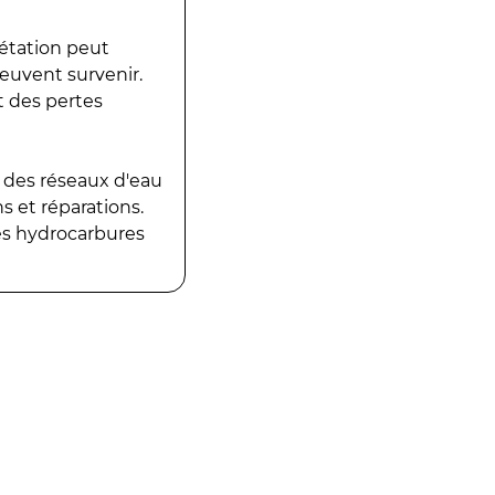
gétation peut
peuvent survenir.
t des pertes
 des réseaux d'eau
 et réparations.
es hydrocarbures