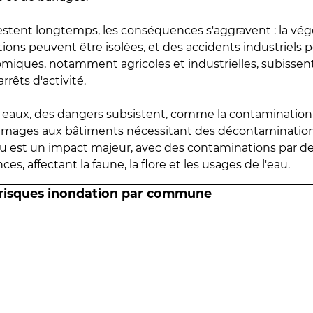
estent longtemps, les conséquences s'aggravent : la vé
tions peuvent être isolées, et des accidents industriels 
omiques, notamment agricoles et industrielles, subissen
rrêts d'activité.
es eaux, des dangers subsistent, comme la contamination
mmages aux bâtiments nécessitant des décontaminations
eau est un impact majeur, avec des contaminations par d
es, affectant la faune, la flore et les usages de l'eau.
 risques inondation par commune