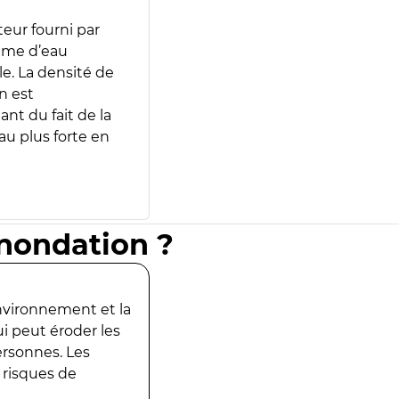
teur fourni par
lume d’eau
e. La densité de
n est
ant du fait de la
u plus forte en
inondation ?
environnement et la
ui peut éroder les
ersonnes. Les
 risques de