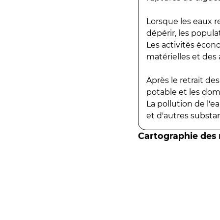
Lorsque les eaux r
dépérir, les popula
Les activités écon
matérielles et des a
Après le retrait d
potable et les do
La pollution de l'
et d'autres substanc
Cartographie des