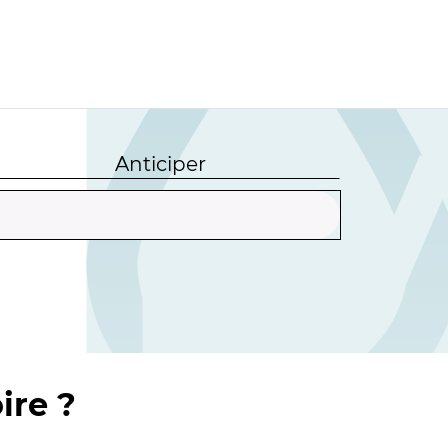
Anticiper
ire ?