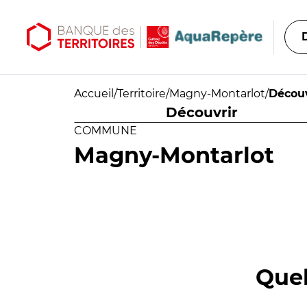
Aller au contenu principal
Aller au menu principal
Accueil
/
Territoire
/
Magny-Montarlot
/
Découv
Découvrir
COMMUNE
Magny-Montarlot
Quel