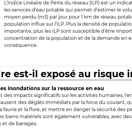
L’Indice Linéaire de Perte du réseau (ILP) est un indica
les services d’eau potable qui permet d’estimer le vo
moyen perdu (m3) par jour pour 1 km de réseau potabl
population influe sur l’ILP. Plus la densité de populatio
importante, plus les ILP sont susceptible d’être import
concentration de la population et de la demande en ea
conséquence.
ire est-il exposé au risque 
s inondations sur la ressource en eau
 des impacts significatifs sur les activités humaines, l'
 causent des dégâts immédiats par la force du courant, q
 faune et la flore, et mettre en danger la sécurité des p
 les biens matériels sont également vulnérables, avec des
 et de barrages.