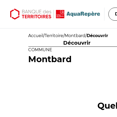
Aller au contenu principal
Aller au menu principal
Accueil
/
Territoire
/
Montbard
/
Découvrir
Découvrir
COMMUNE
Montbard
Quel