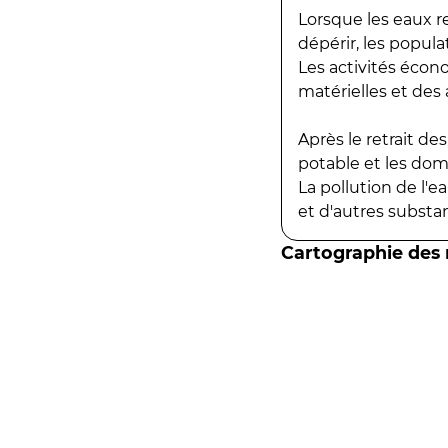
Lorsque les eaux r
dépérir, les popula
Les activités écon
matérielles et des a
Après le retrait d
potable et les do
La pollution de l'
et d'autres substanc
Cartographie des