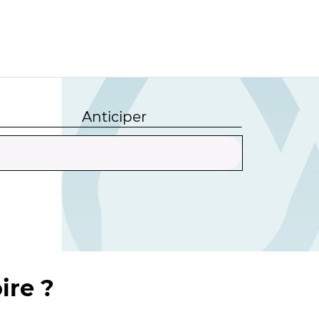
Anticiper
ire ?