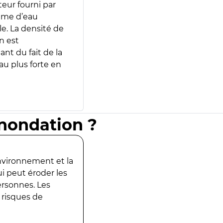
teur fourni par
lume d’eau
e. La densité de
n est
ant du fait de la
u plus forte en
inondation ?
environnement et la
ui peut éroder les
ersonnes. Les
 risques de