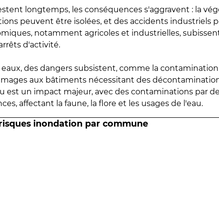
estent longtemps, les conséquences s'aggravent : la vé
tions peuvent être isolées, et des accidents industriels 
omiques, notamment agricoles et industrielles, subissen
rrêts d'activité.
es eaux, des dangers subsistent, comme la contamination
mmages aux bâtiments nécessitant des décontaminations
eau est un impact majeur, avec des contaminations par d
es, affectant la faune, la flore et les usages de l'eau.
 risques inondation par commune