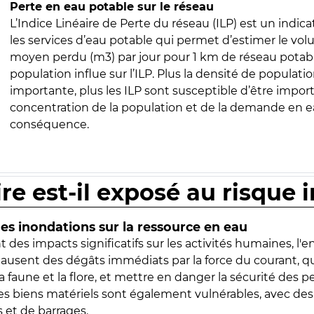
Perte en eau potable sur le réseau
L’Indice Linéaire de Perte du réseau (ILP) est un indica
les services d’eau potable qui permet d’estimer le vo
moyen perdu (m3) par jour pour 1 km de réseau potabl
population influe sur l’ILP. Plus la densité de populatio
importante, plus les ILP sont susceptible d’être import
concentration de la population et de la demande en ea
conséquence.
ire est-il exposé au risque 
s inondations sur la ressource en eau
 des impacts significatifs sur les activités humaines, l'
 causent des dégâts immédiats par la force du courant, q
 faune et la flore, et mettre en danger la sécurité des p
 les biens matériels sont également vulnérables, avec des
 et de barrages.