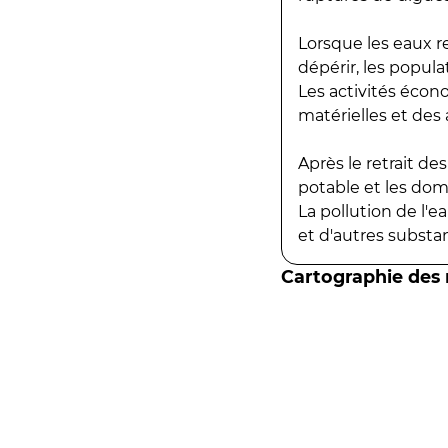
Lorsque les eaux r
dépérir, les popula
Les activités écon
matérielles et des a
Après le retrait d
potable et les do
La pollution de l'
et d'autres substanc
Cartographie des