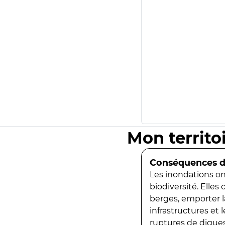
Mon territo
Conséquences de
Les inondations ont
biodiversité. Elles
berges, emporter la
infrastructures et
ruptures de digues