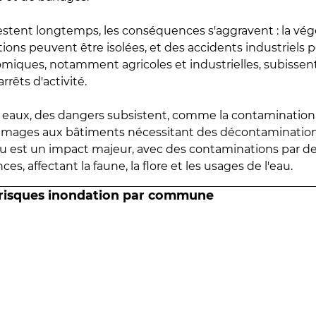
estent longtemps, les conséquences s'aggravent : la vé
tions peuvent être isolées, et des accidents industriels 
omiques, notamment agricoles et industrielles, subissen
rrêts d'activité.
es eaux, des dangers subsistent, comme la contamination
mmages aux bâtiments nécessitant des décontaminations
eau est un impact majeur, avec des contaminations par d
es, affectant la faune, la flore et les usages de l'eau.
 risques inondation par commune