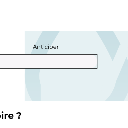
Anticiper
ire ?