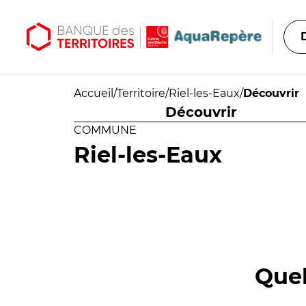
Aller au contenu principal
Aller au menu principal
Accueil
/
Territoire
/
Riel-les-Eaux
/
Découvrir
Découvrir
COMMUNE
Riel-les-Eaux
Quel