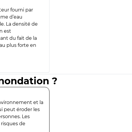
teur fourni par
lume d’eau
e. La densité de
n est
ant du fait de la
u plus forte en
inondation ?
environnement et la
ui peut éroder les
ersonnes. Les
 risques de