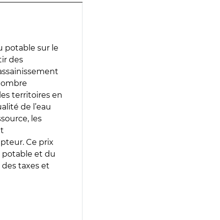
 potable sur le
tir des
d’assainissement
 nombre
es territoires en
lité de l’eau
source, les
t
epteur. Ce prix
 potable et du
 des taxes et