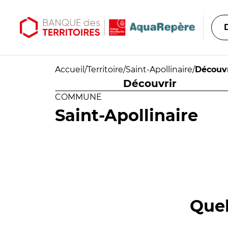
Aller au contenu principal
Aller au menu principal
Accueil
/
Territoire
/
Saint-Apollinaire
/
Découvr
Découvrir
COMMUNE
Saint-Apollinaire
Quel