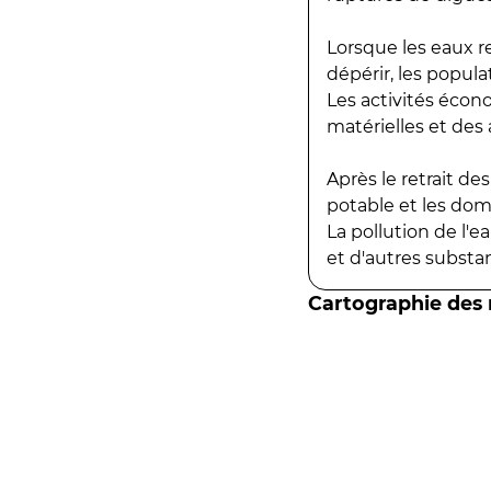
Lorsque les eaux r
dépérir, les popula
Les activités écon
matérielles et des a
Après le retrait d
potable et les do
La pollution de l'
et d'autres substanc
Cartographie des