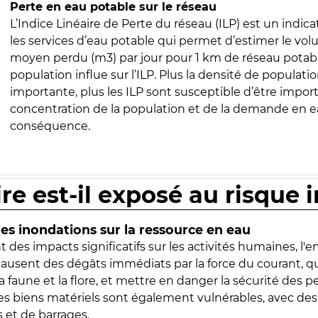
Perte en eau potable sur le réseau
L’Indice Linéaire de Perte du réseau (ILP) est un indica
les services d’eau potable qui permet d’estimer le vo
moyen perdu (m3) par jour pour 1 km de réseau potabl
population influe sur l’ILP. Plus la densité de populatio
importante, plus les ILP sont susceptible d’être import
concentration de la population et de la demande en ea
conséquence.
ire est-il exposé au risque 
s inondations sur la ressource en eau
 des impacts significatifs sur les activités humaines, l'
 causent des dégâts immédiats par la force du courant, q
 faune et la flore, et mettre en danger la sécurité des p
 les biens matériels sont également vulnérables, avec des
 et de barrages.