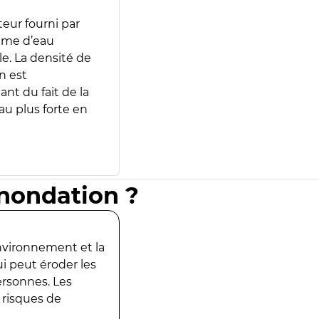
teur fourni par
lume d’eau
e. La densité de
n est
ant du fait de la
u plus forte en
inondation ?
environnement et la
ui peut éroder les
ersonnes. Les
 risques de