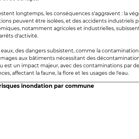
estent longtemps, les conséquences s'aggravent : la vé
tions peuvent être isolées, et des accidents industriels 
omiques, notamment agricoles et industrielles, subissen
rrêts d'activité.
es eaux, des dangers subsistent, comme la contamination
mmages aux bâtiments nécessitant des décontaminations
eau est un impact majeur, avec des contaminations par d
es, affectant la faune, la flore et les usages de l'eau.
 risques inondation par commune