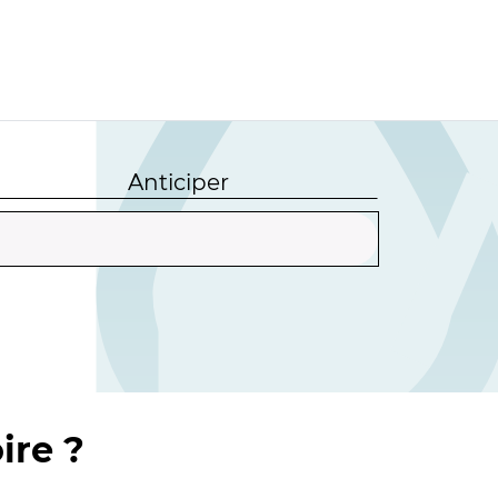
Anticiper
ire ?