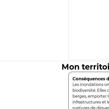
Mon territo
Conséquences de
Les inondations ont
biodiversité. Elles
berges, emporter la
infrastructures et
ruptures de digues